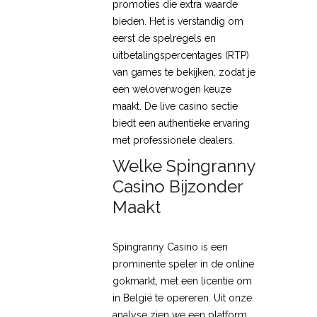
promoties die extra waarde
bieden. Het is verstandig om
eerst de spelregels en
uitbetalingspercentages (RTP)
van games te bekijken, zodat je
een weloverwogen keuze
maakt. De live casino sectie
biedt een authentieke ervaring
met professionele dealers.
Welke Spingranny
Casino Bijzonder
Maakt
Spingranny Casino is een
prominente speler in de online
gokmarkt, met een licentie om
in België te opereren. Uit onze
analyse zien we een platform