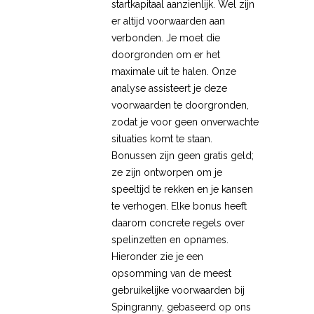
startkapitaal aanzienlijk. Wel zijn
er altijd voorwaarden aan
verbonden. Je moet die
doorgronden om er het
maximale uit te halen. Onze
analyse assisteert je deze
voorwaarden te doorgronden,
zodat je voor geen onverwachte
situaties komt te staan.
Bonussen zijn geen gratis geld;
ze zijn ontworpen om je
speeltijd te rekken en je kansen
te verhogen. Elke bonus heeft
daarom concrete regels over
spelinzetten en opnames.
Hieronder zie je een
opsomming van de meest
gebruikelijke voorwaarden bij
Spingranny, gebaseerd op ons