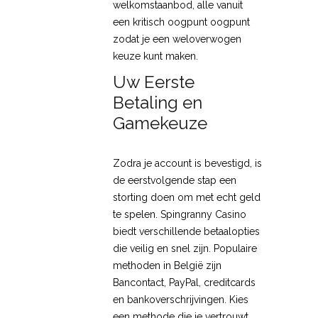
welkomstaanbod, alle vanuit
een kritisch oogpunt oogpunt
zodat je een weloverwogen
keuze kunt maken.
Uw Eerste
Betaling en
Gamekeuze
Zodra je account is bevestigd, is
de eerstvolgende stap een
storting doen om met echt geld
te spelen. Spingranny Casino
biedt verschillende betaalopties
die veilig en snel zijn. Populaire
methoden in België zijn
Bancontact, PayPal, creditcards
en bankoverschrijvingen. Kies
een methode die je vertrouwt