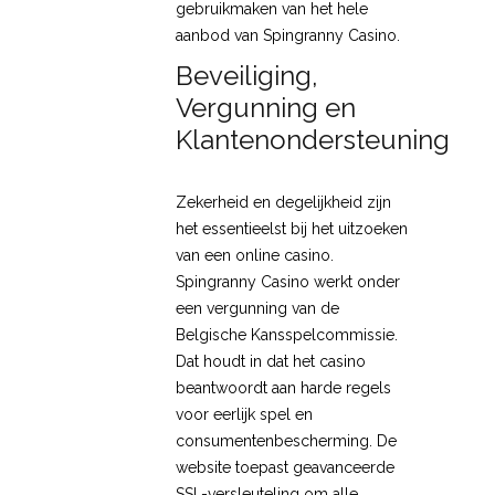
gebruikmaken van het hele
aanbod van Spingranny Casino.
Beveiliging,
Vergunning en
Klantenondersteuning
Zekerheid en degelijkheid zijn
het essentieelst bij het uitzoeken
van een online casino.
Spingranny Casino werkt onder
een vergunning van de
Belgische Kansspelcommissie.
Dat houdt in dat het casino
beantwoordt aan harde regels
voor eerlijk spel en
consumentenbescherming. De
website toepast geavanceerde
SSL-versleuteling om alle