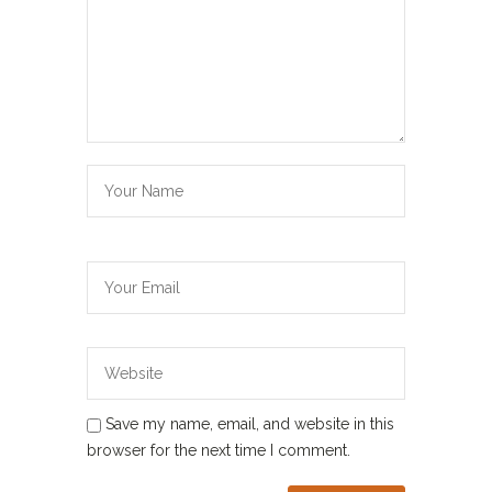
Save my name, email, and website in this
browser for the next time I comment.