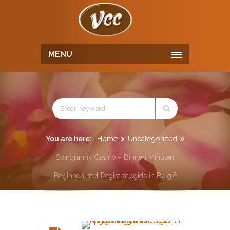
MENU
You are here:
Home
Uncategorized
Spingranny Casino – Binnen Minuten
Beginnen met Registratiegids in België