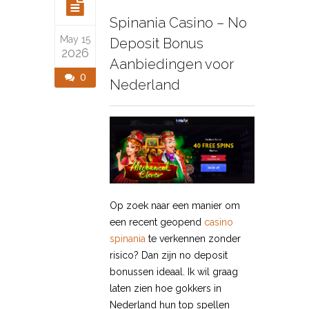
Spinania Casino – No
May 15
Deposit Bonus
2026
Aanbiedingen voor
0
Nederland
Op zoek naar een manier om
een recent geopend
casino
spinania
te verkennen zonder
risico? Dan zijn no deposit
bonussen ideaal. Ik wil graag
laten zien hoe gokkers in
Nederland hun top spellen