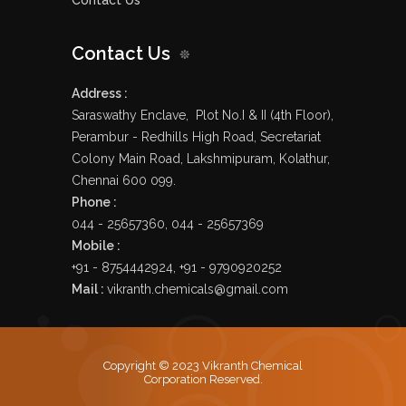
Contact Us
Address :
Saraswathy Enclave, Plot No.I & II (4th Floor),
Perambur - Redhills High Road, Secretariat
Colony Main Road, Lakshmipuram, Kolathur,
Chennai 600 099.
Phone :
044 - 25657360, 044 - 25657369
Mobile :
+91 - 8754442924, +91 - 9790920252
Mail :
vikranth.chemicals@gmail.com
Copyright © 2023 Vikranth Chemical
Corporation Reserved.