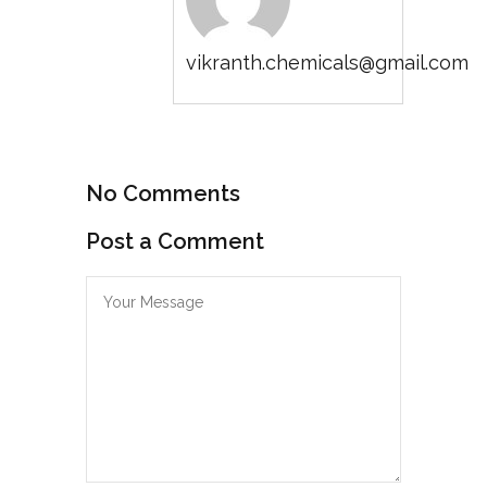
vikranth.chemicals@gmail.com
No Comments
Post a Comment