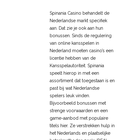
Spinania Casino behandelt de
Nederlandse markt specifiek
aan. Dat zie je ook aan hun
bonussen. Sinds de regulering
van online kansspelen in
Nederland moeten casino’s een
licentie hebben van de
Kansspelautoriteit. Spinania
speelt hierop in met een
assortiment dat toegestaan is en
past bij wat Nederlandse
spelers leuk vinden.
Bijvoorbeeld bonussen met
strenge voorwaarden en een
game-aanbod met populaire
titels hier. Ze verstrekken hulp in
het Nederlands en plaatselijke