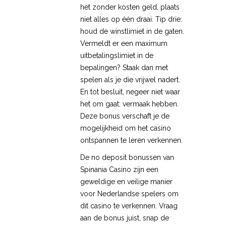
het zonder kosten geld, plaats
niet alles op één draai. Tip drie:
houd de winstlimiet in de gaten.
Vermeldt er een maximum
uitbetalingslimiet in de
bepalingen? Staak dan met
spelen als je die vrijwel nadert.
En tot besluit, negeer niet waar
het om gaat: vermaak hebben.
Deze bonus verschaft je de
mogelijkheid om het casino
ontspannen te leren verkennen.
De no deposit bonussen van
Spinania Casino zijn een
geweldige en veilige manier
voor Nederlandse spelers om
dit casino te verkennen. Vraag
aan de bonus juist, snap de