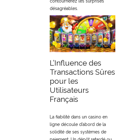
contournerez les surprises
désagréables.
L’Influence des
Transactions Sûres
pour les
Utilisateurs
Français
La fiabilité dans un casino en
ligne découle d’abord de la
solidité de ses systèmes de
paiement. Un dépôt retardé ou