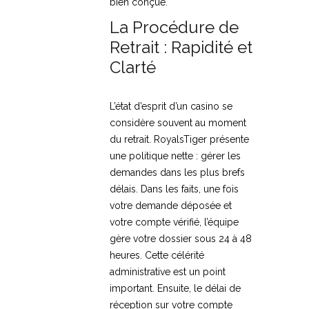
bien conçue.
La Procédure de
Retrait : Rapidité et
Clarté
L’état d’esprit d’un casino se
considère souvent au moment
du retrait. RoyalsTiger présente
une politique nette : gérer les
demandes dans les plus brefs
délais. Dans les faits, une fois
votre demande déposée et
votre compte vérifié, l’équipe
gère votre dossier sous 24 à 48
heures. Cette célérité
administrative est un point
important. Ensuite, le délai de
réception sur votre compte