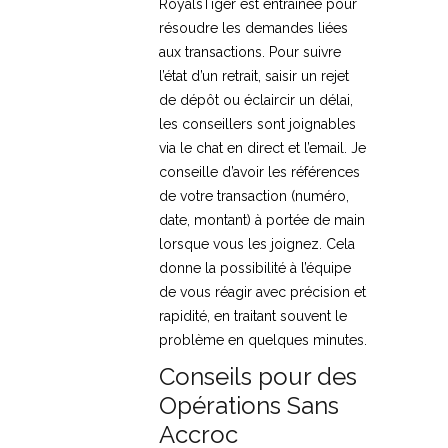
RoyalsTiger est entraînée pour
résoudre les demandes liées
aux transactions. Pour suivre
l’état d’un retrait, saisir un rejet
de dépôt ou éclaircir un délai,
les conseillers sont joignables
via le chat en direct et l’email. Je
conseille d’avoir les références
de votre transaction (numéro,
date, montant) à portée de main
lorsque vous les joignez. Cela
donne la possibilité à l’équipe
de vous réagir avec précision et
rapidité, en traitant souvent le
problème en quelques minutes.
Conseils pour des
Opérations Sans
Accroc