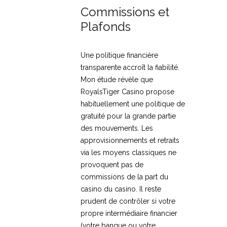
Commissions et
Plafonds
Une politique financière
transparente accroît la fiabilité.
Mon étude révèle que
RoyalsTiger Casino propose
habituellement une politique de
gratuité pour la grande partie
des mouvements. Les
approvisionnements et retraits
via les moyens classiques ne
provoquent pas de
commissions de la part du
casino du casino. Il reste
prudent de contrôler si votre
propre intermédiaire financier
(votre banque ou votre