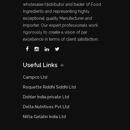
wholesaler/distributor and trader of Food
Ingredients and representing highly
exceptional quality Manufacturer and
Importer. Our expert professionals work
rigorously to create a vision of par
excellence in terms of client satisfaction.
Useful Links
Campco Ltd
Roquette Riddhi Siddhi Ltd
Dohler India private Ltd
Delta Nutritives Pvt Ltd
Nitta Gelatin India Ltd