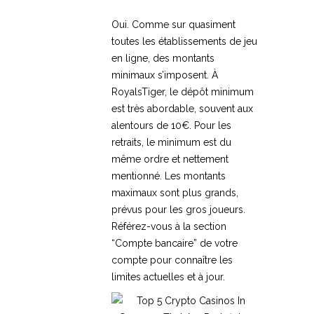
Oui. Comme sur quasiment
toutes les établissements de jeu
en ligne, des montants
minimaux s’imposent. À
RoyalsTiger, le dépôt minimum
est très abordable, souvent aux
alentours de 10€. Pour les
retraits, le minimum est du
même ordre et nettement
mentionné. Les montants
maximaux sont plus grands,
prévus pour les gros joueurs.
Référez-vous à la section
“Compte bancaire” de votre
compte pour connaître les
limites actuelles et à jour.