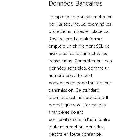
Données Bancaires
La rapidité ne doit pas mettre en
péril la sécurité. J’ai examiné les
protections mises en place par
RoyalsTiger. La plateforme
emploie un chiffrement SSL de
niveau bancaire sur toutes les
transactions. Concrètement, vos
données sensibles, comme un
numéro de carte, sont
converties en code lors de leur
transmission. Ce standard
technique est indispensable. Il
permet que vos informations
financières soient
confidentielles et à l’abri contre
toute interception, pour des
dépôts en toute confiance.