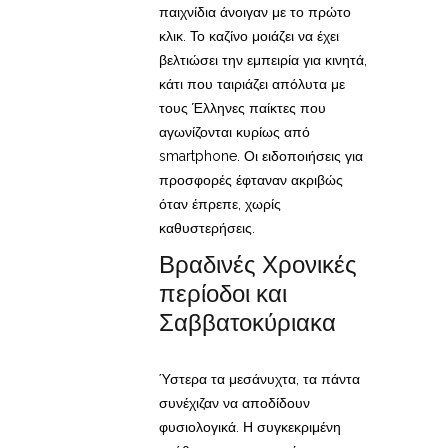
παιχνίδια άνοιγαν με το πρώτο
κλικ. Το καζίνο μοιάζει να έχει
βελτιώσει την εμπειρία για κινητά,
κάτι που ταιριάζει απόλυτα με
τους Έλληνες παίκτες που
αγωνίζονται κυρίως από
smartphone. Οι ειδοποιήσεις για
προσφορές έφταναν ακριβώς
όταν έπρεπε, χωρίς
καθυστερήσεις.
Βραδινές Χρονικές
περίοδοι και
Σαββατοκύριακα
Ύστερα τα μεσάνυχτα, τα πάντα
συνέχιζαν να αποδίδουν
φυσιολογικά. Η συγκεκριμένη