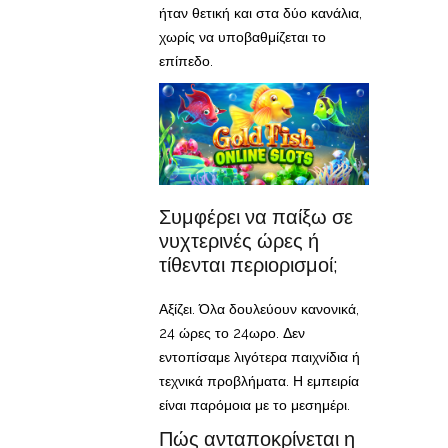
ήταν θετική και στα δύο κανάλια,
χωρίς να υποβαθμίζεται το
επίπεδο.
Συμφέρει να παίξω σε
νυχτερινές ώρες ή
τίθενται περιορισμοί;
Αξίζει. Όλα δουλεύουν κανονικά,
24 ώρες το 24ωρο. Δεν
εντοπίσαμε λιγότερα παιχνίδια ή
τεχνικά προβλήματα. Η εμπειρία
είναι παρόμοια με το μεσημέρι.
Πώς ανταποκρίνεται η