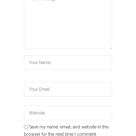
Save my name, email, and website in this
browser for the next time I comment.