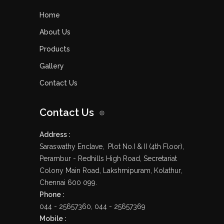
Home
About Us
Products
Gallery
Contact Us
Contact Us
Address :
Saraswathy Enclave, Plot No.I & II (4th Floor),
Perambur - Redhills High Road, Secretariat
Colony Main Road, Lakshmipuram, Kolathur,
Chennai 600 099.
Phone :
044 - 25657360, 044 - 25657369
Mobile :