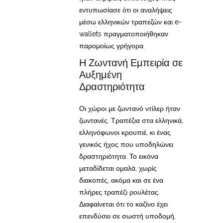
εντυπωσίασε ότι οι αναλήψεις
μέσω ελληνικών τραπεζών και e-
wallets πραγματοποιήθηκαν
παρομοίως γρήγορα.
Η Ζωντανή Εμπειρία σε
Αυξημένη
Δραστηριότητα
Οι χώροι με ζωντανό ντίλερ ήταν
ζωντανές. Τραπέζια στα ελληνικά,
ελληνόφωνοι κρουπιέ, κι ένας
γενικός ήχος που υποδηλώνει
δραστηριότητα. Το εικόνα
μεταδίδεται ομαλά, χωρίς
διακοπές, ακόμα και σε ένα
πλήρες τραπέζι ρουλέτας.
Διαφαίνεται ότι το καζίνο έχει
επενδύσει σε σωστή υποδομή,