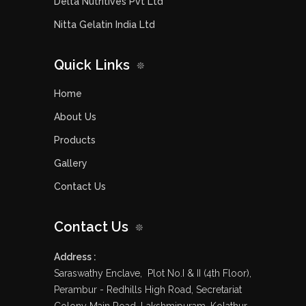
Delta Nutritives Pvt Ltd
Nitta Gelatin India Ltd
Quick Links
Home
About Us
Products
Gallery
Contact Us
Contact Us
Address :
Saraswathy Enclave, Plot No.I & II (4th Floor),
Perambur - Redhills High Road, Secretariat
Colony Main Road, Lakshmipuram, Kolathur,