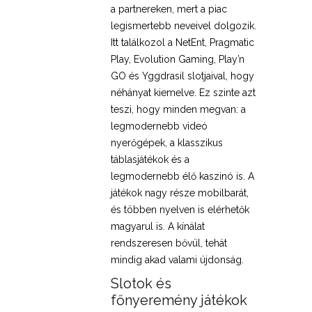
a partnereken, mert a piac
legismertebb neveivel dolgozik.
Itt találkozol a NetEnt, Pragmatic
Play, Evolution Gaming, Play’n
GO és Yggdrasil slotjaival, hogy
néhányat kiemelve. Ez szinte azt
teszi, hogy minden megvan: a
legmodernebb videó
nyerőgépek, a klasszikus
táblasjátékok és a
legmodernebb élő kaszinó is. A
játékok nagy része mobilbarát,
és többen nyelven is elérhetők
magyarul is. A kínálat
rendszeresen bővül, tehát
mindig akad valami újdonság.
Slotok és
főnyeremény játékok