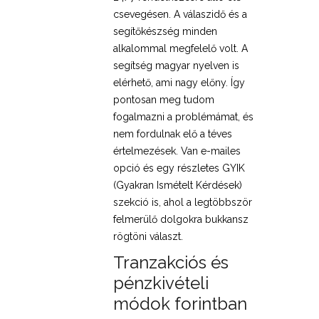
csevegésen. A válaszidő és a
segítőkészség minden
alkalommal megfelelő volt. A
segítség magyar nyelven is
elérhető, ami nagy előny. Így
pontosan meg tudom
fogalmazni a problémámat, és
nem fordulnak elő a téves
értelmezések. Van e-mailes
opció és egy részletes GYIK
(Gyakran Ismételt Kérdések)
szekció is, ahol a legtöbbször
felmerülő dolgokra bukkansz
rögtöni választ.
Tranzakciós és
pénzkivételi
módok forintban