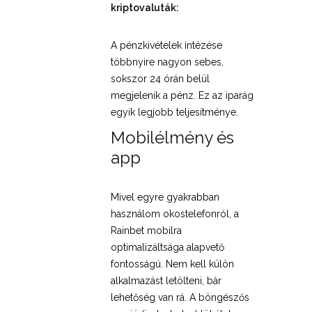
kriptovaluták:
A pénzkivételek intézése
többnyire nagyon sebes,
sokszor 24 órán belül
megjelenik a pénz. Ez az iparág
egyik legjobb teljesítménye.
Mobilélmény és
app
Mivel egyre gyakrabban
használom okostelefonról, a
Rainbet mobilra
optimalizáltsága alapvető
fontosságú. Nem kell külön
alkalmazást letölteni, bár
lehetőség van rá. A böngészős