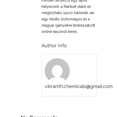
minden tényezőt egy lapra
helyezünk, a Rainbet stabil és
megbízható opció bárkinek, aki
egy intuitív, biztonságos és a
magyar igényekre testreszabott
online kaszinót keres.
Author Info
vikranth.chemicals@gmail.com