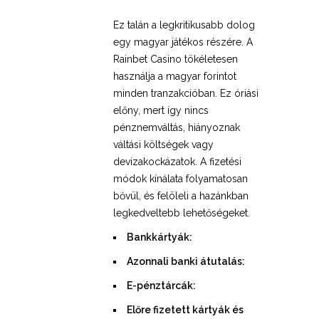
Ez talán a legkritikusabb dolog
egy magyar játékos részére. A
Rainbet Casino tökéletesen
használja a magyar forintot
minden tranzakcióban. Ez óriási
előny, mert így nincs
pénznemváltás, hiányoznak
váltási költségek vagy
devizakockázatok. A fizetési
módok kínálata folyamatosan
bővül, és felöleli a hazánkban
legkedveltebb lehetőségeket.
Bankkártyák:
Azonnali banki átutalás:
E-pénztárcák:
Előre fizetett kártyák és