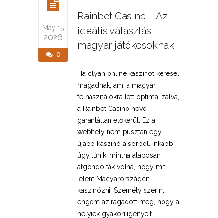
Rainbet Casino – Az
May 15
ideális választás
2026
magyar játékosoknak
0
Ha olyan online kaszinót keresel
magadnak, ami a magyar
felhasználókra lett optimalizálva,
a Rainbet Casino neve
garantáltan előkerül. Ez a
webhely nem pusztán egy
újabb kaszinó a sorból. Inkább
úgy tűnik, mintha alaposan
átgondolták volna, hogy mit
jelent Magyarországon
kaszinózni. Személy szerint
engem az ragadott meg, hogy a
helyiek gyakori igényeit –