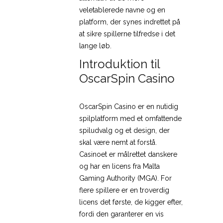
veletablerede navne og en
platform, der synes indrettet på
at sikre spillerne tilfredse i det
lange løb.
Introduktion til
OscarSpin Casino
OscarSpin Casino er en nutidig
spilplatform med et omfattende
spiludvalg og et design, der
skal være nemt at forstå.
Casinoet er målrettet danskere
og har en licens fra Malta
Gaming Authority (MGA). For
flere spillere er en troverdig
licens det første, de kigger efter,
fordi den garanterer en vis