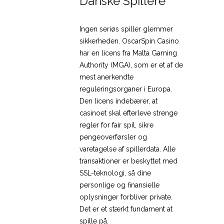
Danske Spillere
Ingen seriøs spiller glemmer
sikkerheden. OscarSpin Casino
har en licens fra Malta Gaming
Authority (MGA), som er et af de
mest anerkendte
reguleringsorganer i Europa.
Den licens indebærer, at
casinoet skal efterleve strenge
regler for fair spil, sikre
pengeoverførsler og
varetagelse af spillerdata. Alle
transaktioner er beskyttet med
SSL-teknologi, så dine
personlige og finansielle
oplysninger forbliver private.
Det er et stærkt fundament at
spille på.