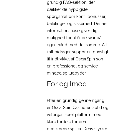
grundig FAQ-sektion, der
dækker de hyppigste
spørgsmål om konti, bonusser,
betalinger og sikkerhed. Denne
informationsbase giver dig
mulighed for at finde svar på
egen hånd med det samme. Alt
i alt bidrager supporten gunstigt
til indtrykket af OscarSpin som
en professionel og service-
minded spiludbyder.
For og Imod
Efter en grundig gennemgang
er OscarSpin Casino en solid og
velorganiseret platform med
klare fordele for den
dedikerede spiller. Dens styrker