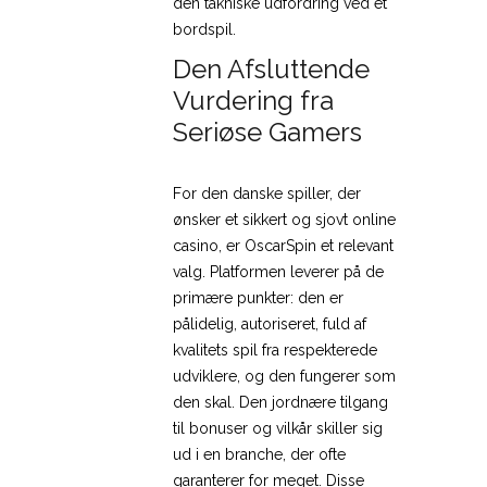
den takniske udfordring ved et
bordspil.
Den Afsluttende
Vurdering fra
Seriøse Gamers
For den danske spiller, der
ønsker et sikkert og sjovt online
casino, er OscarSpin et relevant
valg. Platformen leverer på de
primære punkter: den er
pålidelig, autoriseret, fuld af
kvalitets spil fra respekterede
udviklere, og den fungerer som
den skal. Den jordnære tilgang
til bonuser og vilkår skiller sig
ud i en branche, der ofte
garanterer for meget. Disse