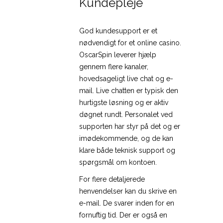
Kundepleje
God kundesupport er et
nødvendigt for et online casino.
OscarSpin leverer hjælp
gennem flere kanaler,
hovedsageligt live chat og e-
mail. Live chatten er typisk den
hurtigste løsning og er aktiv
døgnet rundt. Personalet ved
supporten har styr på det og er
imødekommende, og de kan
klare både teknisk support og
spørgsmål om kontoen.
For flere detaljerede
henvendelser kan du skrive en
e-mail. De svarer inden for en
fornuftig tid. Der er også en