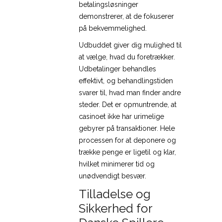
betalingsløsninger
demonstrerer, at de fokuserer
på bekvemmelighed.
Udbuddet giver dig mulighed til
at vælge, hvad du foretrækker.
Udbetalinger behandles
effektivt, og behandlingstiden
svarer til, hvad man finder andre
steder. Det er opmuntrende, at
casinoet ikke har urimelige
gebyrer på transaktioner. Hele
processen for at deponere og
trække penge er ligetil og klar,
hvilket minimerer tid og
unødvendigt besvær.
Tilladelse og
Sikkerhed for