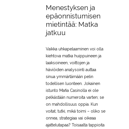
Menestyksen ja
epäonnistumisen
mietintää: Matka
jatkuu
Vaikka uhkapelaaminen voi olla
kiehtova matka huippuineen ja
laaksoineen, voittojen ja
häviöiden analysointi auttaa
sinua ymmärtämään pelin
todellisen luonteen. Jokainen
istunto Mafia Casinolla ei ole
pelkästään numeroita varten; se
on mahdollisuus oppia. Kun
voitat, tutki, mikä toimi – oliko se
onnea, strategiaa vai oikeaa
ajattelutapaa? Toisaalta tappioita