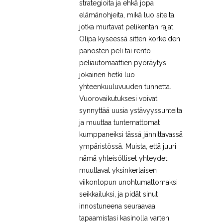
strategioita ja ehkä jopa
elämänohjeita, mikä luo siteitä,
jotka murtavat pelikentän rajat.
Olipa kyseessä sitten korkeiden
panosten peli tai rento
peliautomaattien pyöräytys,
jokainen hetki luo
yhteenkuuluvuuden tunnetta.
Vuorovaikutuksesi voivat
synnyttää uusia ystävyyssuhteita
ja muuttaa tuntemattomat
kumppaneiksi tässä jännittävässä
ympäristössä. Muista, että juuri
nämä yhteisölliset yhteydet
muuttavat yksinkertaisen
viikonlopun unohtumattomaksi
seikkailuksi, ja pidät sinut
innostuneena seuraavaa
tapaamistasi kasinolla varten.