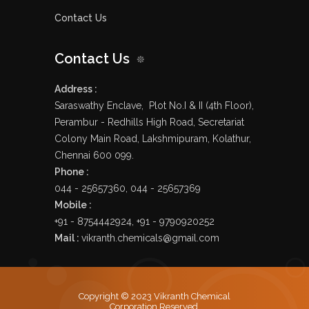
Contact Us
Contact Us
Address :
Saraswathy Enclave, Plot No.I & II (4th Floor),
Perambur - Redhills High Road, Secretariat
Colony Main Road, Lakshmipuram, Kolathur,
Chennai 600 099.
Phone :
044 - 25657360, 044 - 25657369
Mobile :
+91 - 8754442924, +91 - 9790920252
Mail :
vikranth.chemicals@gmail.com
Copyright © 2023 Vikranth Chemical
Corporation Reserved.