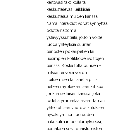
kertovasi taktiikoita tai
keskustelevasi leikkisää
keskustelua muiden kanssa.
Nämä interaktiot voivat synnyttää
odottamattomia
ystävyyssuhteita, jolloin voitte
luoda yhteyksiä suurten
panosten pokeripelien tai
uusimpien kolikkopelivoittojen
parissa. Koska totta puhuen –
mikään ei voita voiton
iloitsemisen tai läheltä piti -
hetken myötäelämisen kiihkoa
jonkun sellaisen kanssa, joka
todella ymmärtää asian. Tämän
yhteisöllisen vuorovaikutuksen
hyväksyminen tuo uuden
näkökulman pelielämykseesi,
parantaen sekä onnistumisten