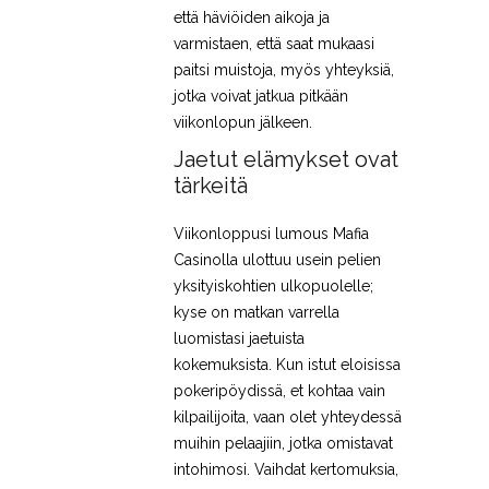
että häviöiden aikoja ja
varmistaen, että saat mukaasi
paitsi muistoja, myös yhteyksiä,
jotka voivat jatkua pitkään
viikonlopun jälkeen.
Jaetut elämykset ovat
tärkeitä
Viikonloppusi lumous Mafia
Casinolla ulottuu usein pelien
yksityiskohtien ulkopuolelle;
kyse on matkan varrella
luomistasi jaetuista
kokemuksista. Kun istut eloisissa
pokeripöydissä, et kohtaa vain
kilpailijoita, vaan olet yhteydessä
muihin pelaajiin, jotka omistavat
intohimosi. Vaihdat kertomuksia,