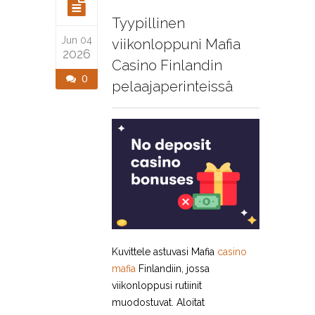
Tyypillinen
Jun 04
viikonloppuni Mafia
2026
Casino Finlandin
0
pelaajaperinteissä
Kuvittele astuvasi Mafia
casino
mafia
Finlandiin, jossa
viikonloppusi rutiinit
muodostuvat. Aloitat