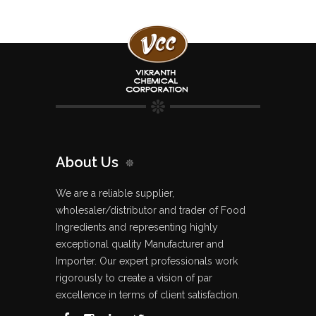
About Us
We are a reliable supplier,
wholesaler/distributor and trader of Food
Ingredients and representing highly
exceptional quality Manufacturer and
Importer. Our expert professionals work
rigorously to create a vision of par
excellence in terms of client satisfaction.