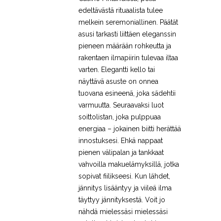
edeltävästä rituaalista tulee
melkein seremoniallinen. Päätät
asusi tarkasti liittäen eleganssin
pieneen määrään rohkeutta ja
rakentaen ilmapiirin tulevaa iltaa
varten. Elegantti kello tai
näyttävä asuste on onnea
tuovana esineenä, joka sädehtii
varmuutta. Seuraavaksi luot
soittolistan, joka pulppuaa
energiaa – jokainen biitti herättää
innostuksesi. Ehkä nappaat
pienen välipalan ja tankkaat
vahvoilla makuelämyksillä, jotka
sopivat fiilikseesi. Kun lähdet,
jännitys lisääntyy ja viileä ilma
täyttyy jännityksestä. Voit jo
nähdä mielessäsi mielessäsi