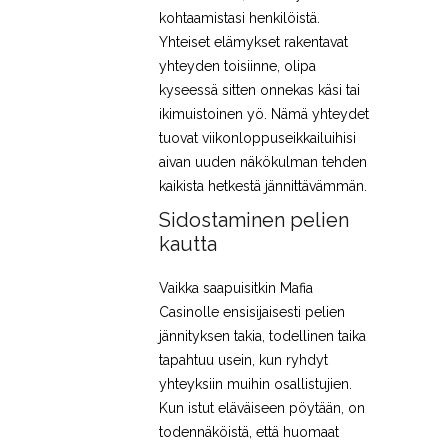
kohtaamistasi henkilöistä.
Yhteiset elämykset rakentavat
yhteyden toisiinne, olipa
kyseessä sitten onnekas käsi tai
ikimuistoinen yö. Nämä yhteydet
tuovat viikonloppuseikkailuihisi
aivan uuden näkökulman tehden
kaikista hetkestä jännittävämmän.
Sidostaminen pelien
kautta
Vaikka saapuisitkin Mafia
Casinolle ensisijaisesti pelien
jännityksen takia, todellinen taika
tapahtuu usein, kun ryhdyt
yhteyksiin muihin osallistujien.
Kun istut eläväiseen pöytään, on
todennäköistä, että huomaat