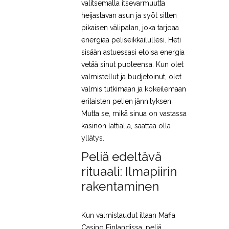
valitsemalla itsevarmuutta
heijastavan asun ja syöt sitten
pikaisen välipalan, joka tarjoaa
energiaa peliseikkailullesi. Heti
sisään astuessasi eloisa energia
vetää sinut puoleensa. Kun olet
valmistellut ja budjetoinut, olet
valmis tutkimaan ja kokeilemaan
erilaisten pelien jännityksen.
Mutta se, mikä sinua on vastassa
kasinon lattialla, saattaa olla
yllätys.
Peliä edeltävä
rituaali: Ilmapiirin
rakentaminen
Kun valmistaudut iltaan Mafia
Casino Finlandissa, peliä