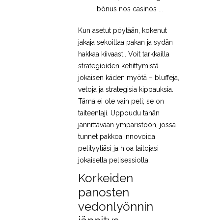
Kun asetut pöytään, kokenut
jakaja sekoittaa pakan ja sydän
hakkaa kiivaasti. Voit tarkkailla
strategioiden kehittymistä
jokaisen käden myötä – bluffeja,
vetoja ja strategisia kippauksia.
Tämä ei ole vain peli; se on
taiteenlaji. Uppoudu tähän
jännittävään ympäristöön, jossa
tunnet pakkoa innovoida
pelityyliäsi ja hioa taitojasi
jokaisella pelisessiolla.
Korkeiden
panosten
vedonlyönnin