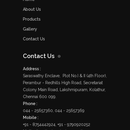
About Us
Products
Gallery
Contact Us
Contact Us
Address :
Saraswathy Enclave, Plot No.I & II (4th Floor),
Perambur - Redhills High Road, Secretariat
Colony Main Road, Lakshmipuram, Kolathur,
Chennai 600 099.
Phone :
044 - 25657360, 044 - 25657369
Mobile :
+91 - 8754442924, +91 - 9790920252