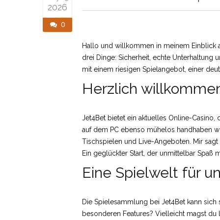
2026
0
Hallo und willkommen in meinem Einblick 
drei Dinge: Sicherheit, echte Unterhaltung 
mit einem riesigen Spielangebot, einer deu
Herzlich willkommen 
Jet4Bet bietet ein aktuelles Online-Casino, 
auf dem PC ebenso mühelos handhaben wie a
Tischspielen und Live-Angeboten. Mir sagt 
Ein geglückter Start, der unmittelbar Spaß 
Eine Spielwelt für 
Die Spielesammlung bei Jet4Bet kann sich 
besonderen Features? Vielleicht magst du li