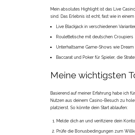
Mein absolutes Highlight ist das Live Casin
sind. Das Erlebnis ist echt, fast wie in eine
Live Blackjack in verschiedenen Variant
Roulettetische mit deutschen Croupiers
Unterhaltsame Game-Shows wie Dream 
Baccarat und Poker für Spieler, die Strat
Meine wichtigsten To
Basierend auf meiner Erfahrung habe ich für
Nutzen aus deinem Casino-Besuch zu holen 
platzierst. So könnte dein Start ablaufen:
Melde dich an und verifiziere dein Kont
Prüfe die Bonusbedingungen zum Willkom