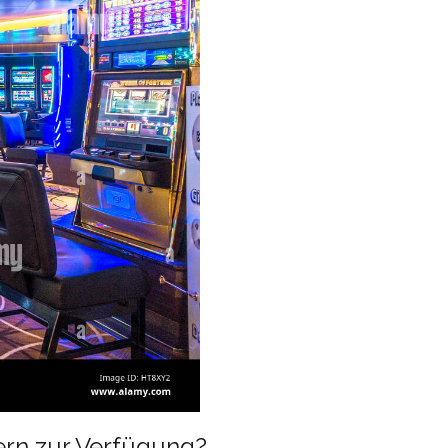
ern zur Verfügung?