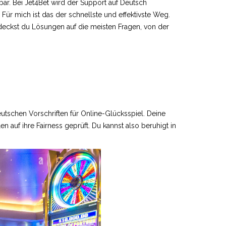
bar. Bei Jet4Bet wird der Support auf Deutsch
Für mich ist das der schnellste und effektivste Weg.
ntdeckst du Lösungen auf die meisten Fragen, von der
eutschen Vorschriften für Online-Glücksspiel. Deine
 auf ihre Fairness geprüft. Du kannst also beruhigt in