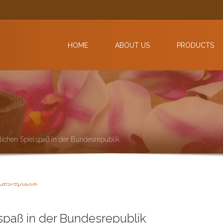
HOME
ABOUT US
PRODUCTS
lichen Spielspaß in der Bundesrepublik
spaß in der Bundesrepublik