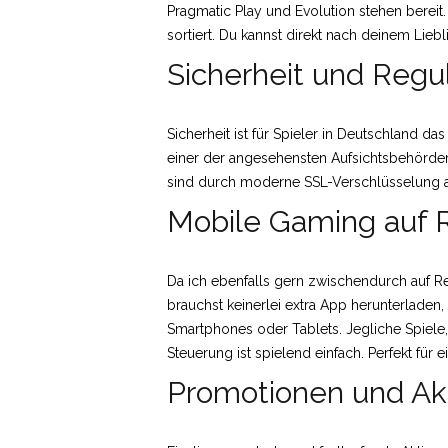
Pragmatic Play und Evolution stehen bereit.
sortiert. Du kannst direkt nach deinem Liebli
Sicherheit und Regu
Sicherheit ist für Spieler in Deutschland da
einer der angesehensten Aufsichtsbehörden. 
sind durch moderne SSL-Verschlüsselung ab
Mobile Gaming auf 
Da ich ebenfalls gern zwischendurch auf Re
brauchst keinerlei extra App herunterladen, 
Smartphones oder Tablets. Jegliche Spiele,
Steuerung ist spielend einfach. Perfekt für 
Promotionen und Ak