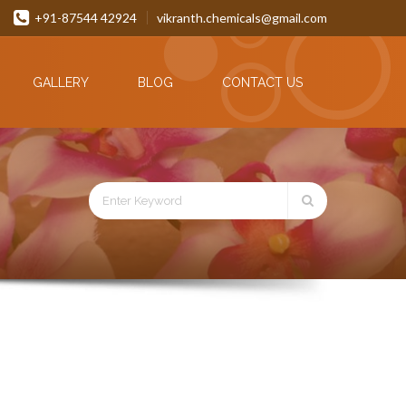
+91-87544 42924
vikranth.chemicals@gmail.com
GALLERY
BLOG
CONTACT US