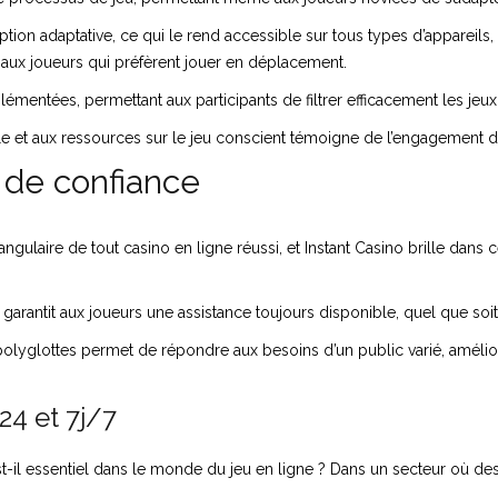
eption adaptative, ce qui le rend accessible sur tous types d’appareils, 
t aux joueurs qui préfèrent jouer en déplacement.
émentées, permettant aux participants de filtrer efficacement les jeu
tèle et aux ressources sur le jeu conscient témoigne de l’engagement de 
 de confiance
 angulaire de tout casino en ligne réussi, et Instant Casino brille dan
garantit aux joueurs une assistance toujours disponible, quel que soit
 polyglottes permet de répondre aux besoins d’un public varié, amélior
24 et 7j/7
est-il essentiel dans le monde du jeu en ligne ? Dans un secteur où 