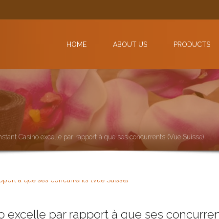
HOME
ABOUT US
PRODUCTS
nstant Casino excelle par rapport à que ses concurrents (Vue Suisse)
o excelle par rapport à que ses concurren