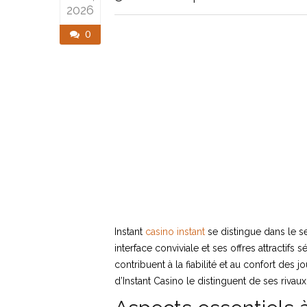
2026
0
Instant
casino instant
se distingue dans le s
interface conviviale et ses offres attracti
contribuent à la fiabilité et au confort des 
d’Instant Casino le distinguent de ses rivaux