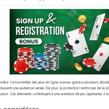
ecteur concurrentiel des jeux en ligne suisses grâce à plusieurs atou
fs séduisent une audience variée. De plus, la protection renforcée de 
joueurs. Ces éléments contribuant à une aventure de jeu captivante, il e
.