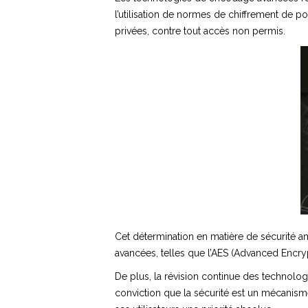
l’utilisation de normes de chiffrement de po
privées, contre tout accès non permis.
Cet détermination en matière de sécurité am
avancées, telles que l’AES (Advanced Encryp
De plus, la révision continue des technolog
conviction que la sécurité est un mécanisme