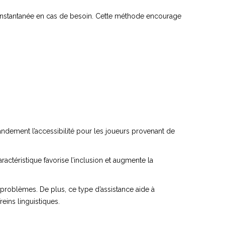
e instantanée en cas de besoin. Cette méthode encourage
ndement l’accessibilité pour les joueurs provenant de
ractéristique favorise l’inclusion et augmente la
problèmes. De plus, ce type d’assistance aide à
reins linguistiques.