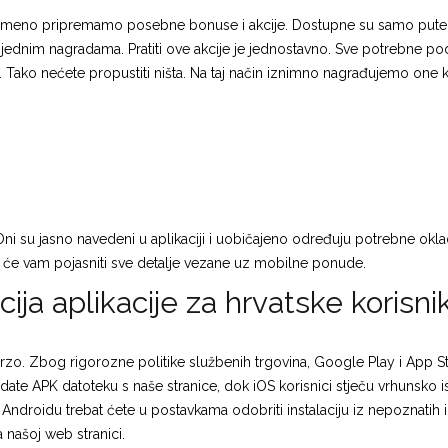
meno pripremamo posebne bonuse i akcije. Dostupne su samo putem apl
 vrijednim nagradama. Pratiti ove akcije je jednostavno. Sve potrebne p
 Tako nećete propustiti ništa. Na taj način iznimno nagrađujemo one ko
 Oni su jasno navedeni u aplikaciji i uobičajeno određuju potrebne okla
 će vam pojasniti sve detalje vezane uz mobilne ponude.
cija aplikacije za hrvatske korisni
e brzo. Zbog rigorozne politike službenih trgovina, Google Play i App 
kidate APK datoteku s naše stranice, dok iOS korisnici stječu vrhunsk
a Androidu trebat ćete u postavkama odobriti instalaciju iz nepoznatih 
 našoj web stranici.