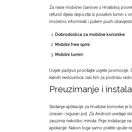
Za naše mobilne članove u Hrvatskoj povre
refund dijela depozita ili posebni turniri s
možemo informirati i putem push obavijesti.
Dobrodošlica za mobilne korisnike:
Mobilni free spini:
Mobilni turniri:
Uvijek pažljivo pročitajte uvjete promocije.
kakvih nedoumica, naš tim za podršku rado
Preuzimanje i instala
Skidanje aplikacije za hrvatske korisnike j
izravan i siguran put. Za Android uređaje s
zauzima nekoliko minuta. Prije instalacije n
aplikacije. Nakon toga samo pratite upute na