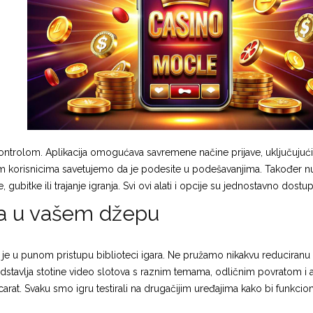
rolom. Aplikacija omogućava savremene načine prijave, uključujući dvo
Svim korisnicima savetujemo da je podesite u podešavanjima. Također 
ubitke ili trajanje igranja. Svi ovi alati i opcije su jednostavno dostup
ara u vašem džepu
je u punom pristupu biblioteci igara. Ne pružamo nikakvu reduciranu m
dstavlja stotine video slotova s raznim temama, odličnim povratom i 
ccarat. Svaku smo igru testirali na drugačijim uređajima kako bi funkcion