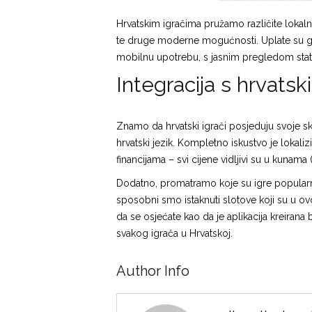
Hrvatskim igračima pružamo različite lokalno
te druge moderne mogućnosti. Uplate su goto
mobilnu upotrebu, s jasnim pregledom statu
Integracija s hrvats
Znamo da hrvatski igrači posjeduju svoje skl
hrvatski jezik. Kompletno iskustvo je lokal
financijama – svi cijene vidljivi su u kunam
Dodatno, promatramo koje su igre popularne 
sposobni smo istaknuti slotove koji su u ov
da se osjećate kao da je aplikacija kreiran
svakog igrača u Hrvatskoj.
Author Info