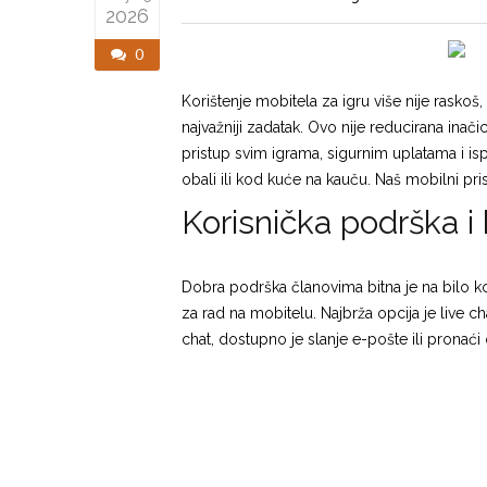
2026
0
Korištenje mobitela za igru više nije raskoš
najvažniji zadatak. Ovo nije reducirana inači
pristup svim igrama, sigurnim uplatama i i
obali ili kod kuće na kauču. Naš mobilni pri
Korisnička podrška i
Dobra podrška članovima bitna je na bilo koj
za rad na mobitelu. Najbrža opcija je live cha
chat, dostupno je slanje e-pošte ili pronać