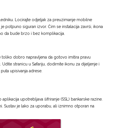
ledniku. Locirajte odjeljak za preuzimanje mobilne
o je potpuno siguran izvor. Čim se instalacija završi, ikona
eno da bude brzo i bez komplikacija.
e toliko dobro napravljena da gotovo imitira pravu
đite stranicu u Safariju, dodirnite ikonu za dijeljenje i
 puta upisivanja adrese.
plikacija upotrebljava šifriranje (SSL) bankarske razine.
ni. Sustav je lako za uporabu, ali iznimno otporan na