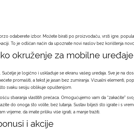
da brzo odaberete izbor. Možete birati po proizvođaču, vrsti igre, popular
aciji. To je odličan način da upoznate novi naslov bez korištenja novca
čko okruženje za mobilne uređaje
o. Sučelje je logično i usklađuje se ekranu vašeg uređaja. Sve je na do
ećete promašiti, a tekst je jasan bez zumiranja. Vizualni elementi, popu
 što svaku sesiju oblikuje opuštenijom.
 stvaranja vlastitih prečaca. Omogućujemo vam da “zakačite” svoje n
azite do onoga što volite, bez lutanja. Sustav bilježi što igrate i s vr
m vrijeme, da imate priliku više igrati, a manje tražiti.
onusi i akcije