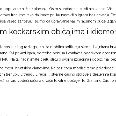
 popularne načine plaćanja. Osim standardnih kreditnih kartica (Visa, M
vo trenutne, tako da imate priliku nastaviti s igrom bez čekanja. Po
sa vašeg zahtjeva. Težimo da upravljanje vašim računom bude lagano,
kim kockarskim običajima i idiom
onosti. Iz tog razloga je naša mobilna aplikacija skroz dizajnirana hr
izirano. Svi prikazi igara, odredbe bonusa i kontakt s podrškom dost
a (HRK). Na taj način imate cijelu sliku o svojim izdacima i dobitcima, 
među hrvatskim članovima. Na bazi toga modificiramo prijedloge i pose
om trenutku u trendu u regiji ili stvarne casino stolove s dealerima k
a baš za vas, vodeći računa o vaše lokalne običaje. To Gransino Casin