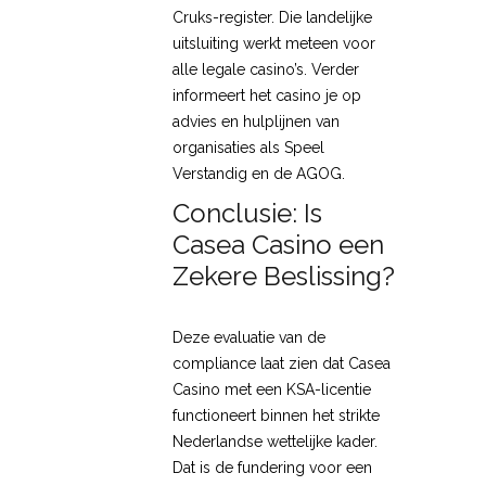
Cruks-register. Die landelijke
uitsluiting werkt meteen voor
alle legale casino’s. Verder
informeert het casino je op
advies en hulplijnen van
organisaties als Speel
Verstandig en de AGOG.
Conclusie: Is
Casea Casino een
Zekere Beslissing?
Deze evaluatie van de
compliance laat zien dat Casea
Casino met een KSA-licentie
functioneert binnen het strikte
Nederlandse wettelijke kader.
Dat is de fundering voor een