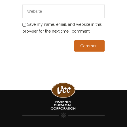
Save my name, email, and website in this
browser for the next time I comment.