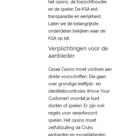
het casino, de toezichthouder
en de speler. De KSA eist
transparantie en eerlijkheid.
Laten we de belangrijkste
onderdelen bekijken waar de
KSA op let.
Verplichtingen voor de
aanbieder
Casea Casino moet voldoen aan
strikte voorschriften. Die gaan
over grondige leeftijds- en
identiteitscontroles (Know Your
Customer) voordat je kunt
storten of spelen. Er zijn ook
regels voor verantwoord
spelen. Het casino moet
zelfuitsluiting via Cruks
aanbieden en mogelijkheden