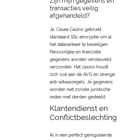
Zijn mijn gegevens en
transacties veilig
afgehandeld?
Ja. Casea Casino gebruikt
standaard SSL-encryptie om al
het dataverkeer te beveiligen.
Persoonlijke en financiële
gegevens worden versleuveld
verzonden. Het casino houdt
zich ook aan de AVG en strenge
anti-witwasregels. Je gegevens
worden niet zonder juridische
reden met derden gedeeld.
Klantendienst en
Conflictbeslechting
Al in een perfect gereguleerde