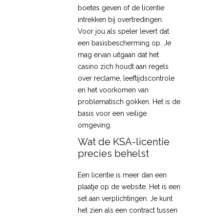
boetes geven of de licentie
intrekken bij overtredingen.
Voor jou als speler levert dat
een basisbescherming op. Je
mag ervan uitgaan dat het
casino zich houdt aan regels
over reclame, leeftijdscontrole
en het voorkomen van
problematisch gokken. Het is de
basis voor een veilige
omgeving.
Wat de KSA-licentie
precies behelst
Een licentie is meer dan een
plaatje op de website. Het is een
set aan verplichtingen. Je kunt
het zien als een contract tussen