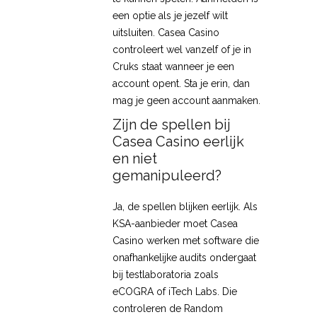
een optie als je jezelf wilt
uitsluiten. Casea Casino
controleert wel vanzelf of je in
Cruks staat wanneer je een
account opent. Sta je erin, dan
mag je geen account aanmaken.
Zijn de spellen bij
Casea Casino eerlijk
en niet
gemanipuleerd?
Ja, de spellen blijken eerlijk. Als
KSA-aanbieder moet Casea
Casino werken met software die
onafhankelijke audits ondergaat
bij testlaboratoria zoals
eCOGRA of iTech Labs. Die
controleren de Random