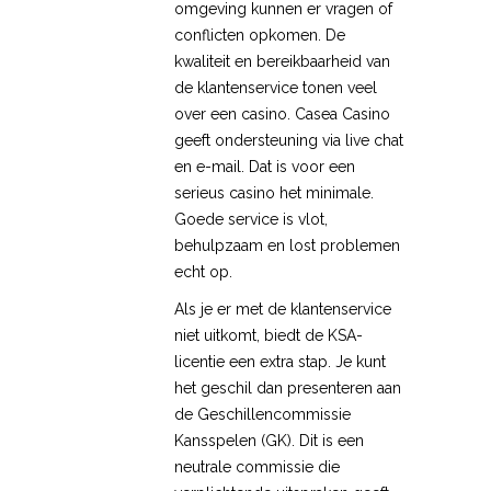
omgeving kunnen er vragen of
conflicten opkomen. De
kwaliteit en bereikbaarheid van
de klantenservice tonen veel
over een casino. Casea Casino
geeft ondersteuning via live chat
en e-mail. Dat is voor een
serieus casino het minimale.
Goede service is vlot,
behulpzaam en lost problemen
echt op.
Als je er met de klantenservice
niet uitkomt, biedt de KSA-
licentie een extra stap. Je kunt
het geschil dan presenteren aan
de Geschillencommissie
Kansspelen (GK). Dit is een
neutrale commissie die