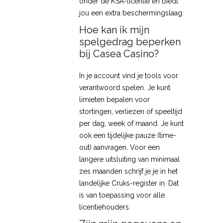
onder de KSA-licentie en biedt
jou een extra beschermingslaag.
Hoe kan ik mijn
spelgedrag beperken
bij Casea Casino?
In je account vind je tools voor
verantwoord spelen. Je kunt
limieten bepalen voor
stortingen, verliezen of speeltijd
per dag, week of maand. Je kunt
ook een tijdelijke pauze (time-
out) aanvragen. Voor een
langere uitsluiting van minimaal
zes maanden schrijf je je in het
landelijke Cruks-register in. Dat
is van toepassing voor alle
licentiehouders.