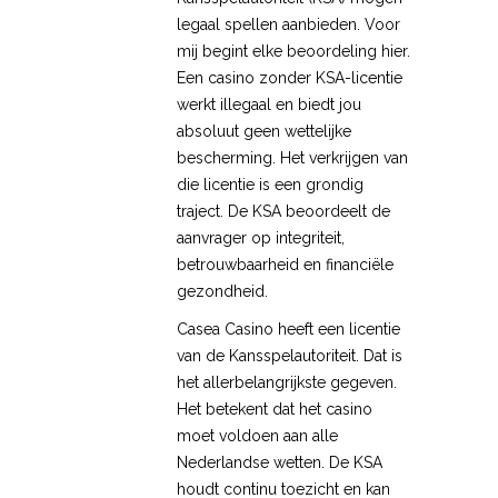
legaal spellen aanbieden. Voor
mij begint elke beoordeling hier.
Een casino zonder KSA-licentie
werkt illegaal en biedt jou
absoluut geen wettelijke
bescherming. Het verkrijgen van
die licentie is een grondig
traject. De KSA beoordeelt de
aanvrager op integriteit,
betrouwbaarheid en financiële
gezondheid.
Casea Casino heeft een licentie
van de Kansspelautoriteit. Dat is
het allerbelangrijkste gegeven.
Het betekent dat het casino
moet voldoen aan alle
Nederlandse wetten. De KSA
houdt continu toezicht en kan