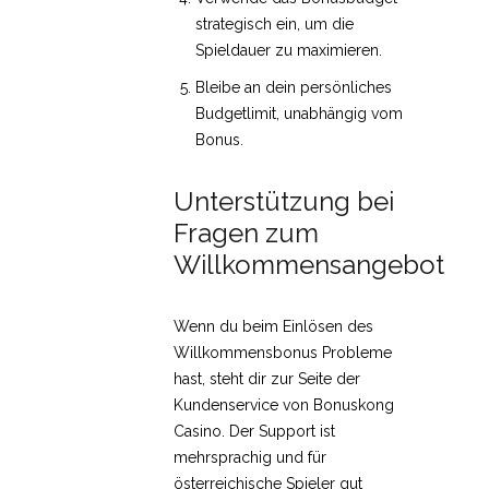
strategisch ein, um die
Spieldauer zu maximieren.
Bleibe an dein persönliches
Budgetlimit, unabhängig vom
Bonus.
Unterstützung bei
Fragen zum
Willkommensangebot
Wenn du beim Einlösen des
Willkommensbonus Probleme
hast, steht dir zur Seite der
Kundenservice von Bonuskong
Casino. Der Support ist
mehrsprachig und für
österreichische Spieler gut