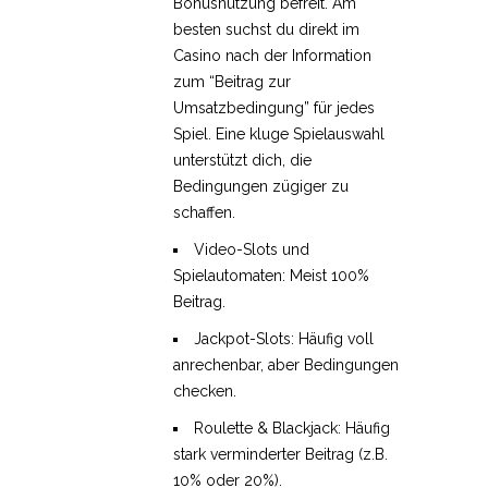
Bonusnutzung befreit. Am
besten suchst du direkt im
Casino nach der Information
zum “Beitrag zur
Umsatzbedingung” für jedes
Spiel. Eine kluge Spielauswahl
unterstützt dich, die
Bedingungen zügiger zu
schaffen.
Video-Slots und
Spielautomaten: Meist 100%
Beitrag.
Jackpot-Slots: Häufig voll
anrechenbar, aber Bedingungen
checken.
Roulette & Blackjack: Häufig
stark verminderter Beitrag (z.B.
10% oder 20%).