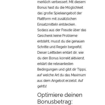
merklich verbessert. Mit diesem
Bonus hast du die Möglichkeit
das große Spieleangebot der
Plattform mit zusätzlichen
Einsatzmitteln entdecken.
Sodass aus der Freude über das
Geschenk keine Probleme
entsteht, musst du die genauen
Schritte und Regeln begreifst.
Dieser Leitfaden erklärt dir, wie
du den Bonus korrekt aktivierst,
erklärt die relevantesten
Bedingungen und gibt dir Tipps,
auf welche Art du das Maximum
aus dem Angebot erzielst. Auf
geht’s!
Optimiere deinen
Bonusbetrag: