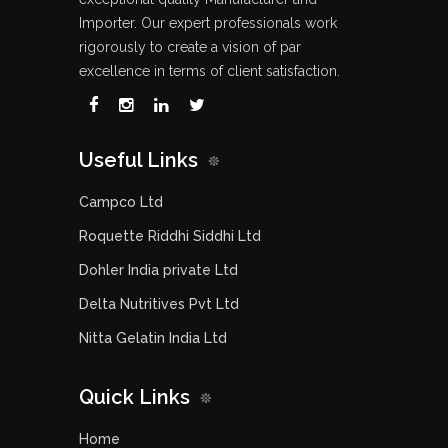
Importer. Our expert professionals work
rigorously to create a vision of par
excellence in terms of client satisfaction.
Useful Links
Campco Ltd
Roquette Riddhi Siddhi Ltd
Dohler India private Ltd
Delta Nutritives Pvt Ltd
Nitta Gelatin India Ltd
Quick Links
Home