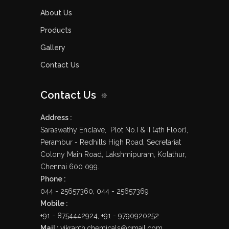
About Us
Products
Gallery
Contact Us
Contact Us
Address :
Saraswathy Enclave, Plot No.I & II (4th Floor),
Perambur - Redhills High Road, Secretariat
Colony Main Road, Lakshmipuram, Kolathur,
Chennai 600 099.
Phone :
044 - 25657360, 044 - 25657369
Mobile :
+91 - 8754442924, +91 - 9790920252
Mail :
vikranth.chemicals@gmail.com