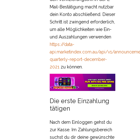
Mail-Bestätigung macht nutzbar
dein Konto abschließend. Dieser
Schritt ist zwingend erforderlich,
um alle Möglichkeiten wie Ein-
und Auszahlungen verwenden
https://data-
api.marketindex.com.au/api/v1/announcement
quarterly-report-december-
2021
zu können.
Die erste Einzahlung
tätigen
Nach dem Einloggen gehst du
zur Kasse. Im Zahlungsbereich
suchst du dir deine gewünschte