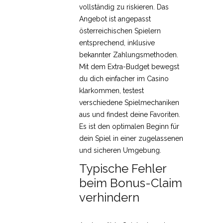
vollständig zu riskieren. Das
Angebot ist angepasst
österreichischen Spielern
entsprechend, inklusive
bekannter Zahlungsmethoden.
Mit dem Extra-Budget bewegst
du dich einfacher im Casino
klarkommen, testest
verschiedene Spielmechaniken
aus und findest deine Favoriten.
Es ist den optimalen Beginn für
dein Spiel in einer zugelassenen
und sicheren Umgebung.
Typische Fehler
beim Bonus-Claim
verhindern