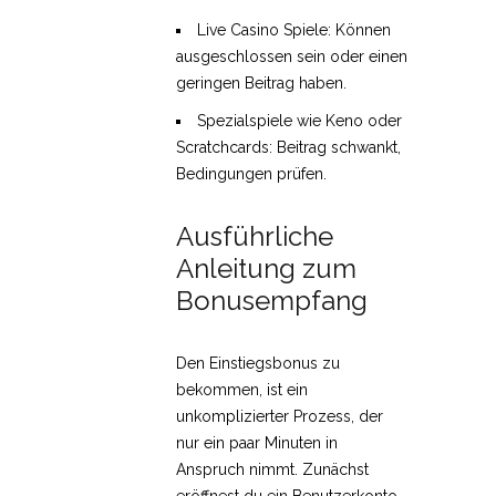
Live Casino Spiele: Können
ausgeschlossen sein oder einen
geringen Beitrag haben.
Spezialspiele wie Keno oder
Scratchcards: Beitrag schwankt,
Bedingungen prüfen.
Ausführliche
Anleitung zum
Bonusempfang
Den Einstiegsbonus zu
bekommen, ist ein
unkomplizierter Prozess, der
nur ein paar Minuten in
Anspruch nimmt. Zunächst
eröffnest du ein Benutzerkonto