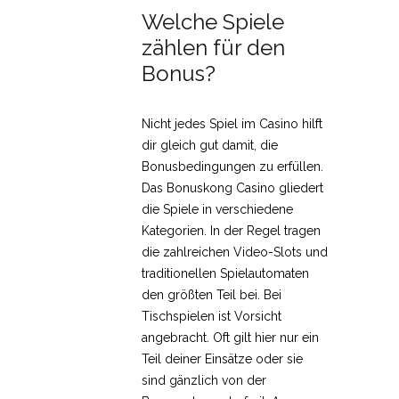
Welche Spiele
zählen für den
Bonus?
Nicht jedes Spiel im Casino hilft
dir gleich gut damit, die
Bonusbedingungen zu erfüllen.
Das Bonuskong Casino gliedert
die Spiele in verschiedene
Kategorien. In der Regel tragen
die zahlreichen Video-Slots und
traditionellen Spielautomaten
den größten Teil bei. Bei
Tischspielen ist Vorsicht
angebracht. Oft gilt hier nur ein
Teil deiner Einsätze oder sie
sind gänzlich von der