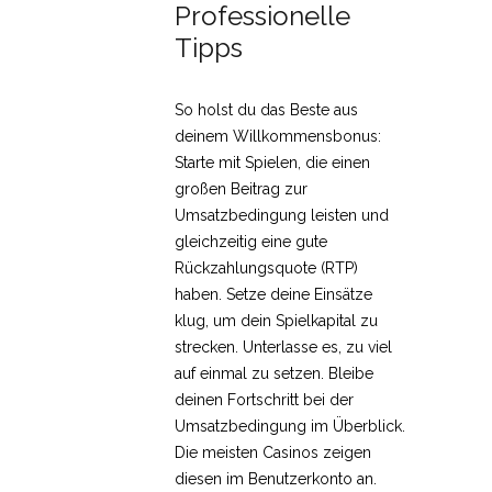
Professionelle
Tipps
So holst du das Beste aus
deinem Willkommensbonus:
Starte mit Spielen, die einen
großen Beitrag zur
Umsatzbedingung leisten und
gleichzeitig eine gute
Rückzahlungsquote (RTP)
haben. Setze deine Einsätze
klug, um dein Spielkapital zu
strecken. Unterlasse es, zu viel
auf einmal zu setzen. Bleibe
deinen Fortschritt bei der
Umsatzbedingung im Überblick.
Die meisten Casinos zeigen
diesen im Benutzerkonto an.