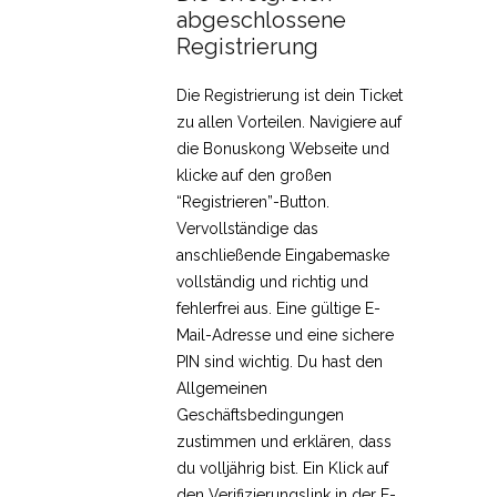
abgeschlossene
Registrierung
Die Registrierung ist dein Ticket
zu allen Vorteilen. Navigiere auf
die Bonuskong Webseite und
klicke auf den großen
“Registrieren”-Button.
Vervollständige das
anschließende Eingabemaske
vollständig und richtig und
fehlerfrei aus. Eine gültige E-
Mail-Adresse und eine sichere
PIN sind wichtig. Du hast den
Allgemeinen
Geschäftsbedingungen
zustimmen und erklären, dass
du volljährig bist. Ein Klick auf
den Verifizierungslink in der E-