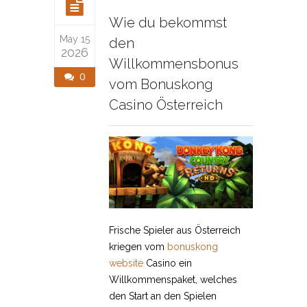
Wie du bekommst
May 15
den
2026
Willkommensbonus
0
vom Bonuskong
Casino Österreich
Frische Spieler aus Österreich
kriegen vom
bonuskong
website
Casino ein
Willkommenspaket, welches
den Start an den Spielen