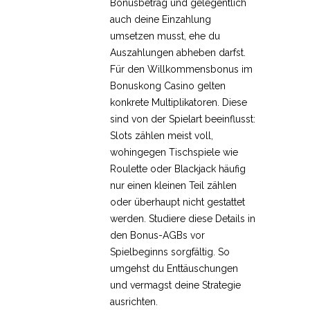
Bonusbetrag und gelegentlich
auch deine Einzahlung
umsetzen musst, ehe du
Auszahlungen abheben darfst.
Für den Willkommensbonus im
Bonuskong Casino gelten
konkrete Multiplikatoren. Diese
sind von der Spielart beeinflusst:
Slots zählen meist voll,
wohingegen Tischspiele wie
Roulette oder Blackjack häufig
nur einen kleinen Teil zählen
oder überhaupt nicht gestattet
werden. Studiere diese Details in
den Bonus-AGBs vor
Spielbeginns sorgfältig. So
umgehst du Enttäuschungen
und vermagst deine Strategie
ausrichten.