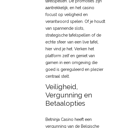
tafelspellen. De promoties zijn
aantrekkelijk, en het casino
focust op veiligheid en
verantwoord spelen. Of je houdt
van spannende slots,
strategische tafelspellen of de
echte sfeer van een live tafel,
hier vind je het. Verken het
platform zelf en geniet van
gamen in een omgeving die
goed is gereguleerd en plezier
centraal stelt.
Veiligheid,
Vergunning en
Betaalopties
Betninja Casino heeft een
vergunning van de Belgische