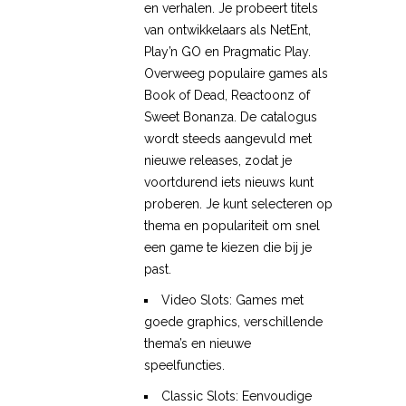
en verhalen. Je probeert titels
van ontwikkelaars als NetEnt,
Play’n GO en Pragmatic Play.
Overweeg populaire games als
Book of Dead, Reactoonz of
Sweet Bonanza. De catalogus
wordt steeds aangevuld met
nieuwe releases, zodat je
voortdurend iets nieuws kunt
proberen. Je kunt selecteren op
thema en populariteit om snel
een game te kiezen die bij je
past.
Video Slots: Games met
goede graphics, verschillende
thema’s en nieuwe
speelfuncties.
Classic Slots: Eenvoudige