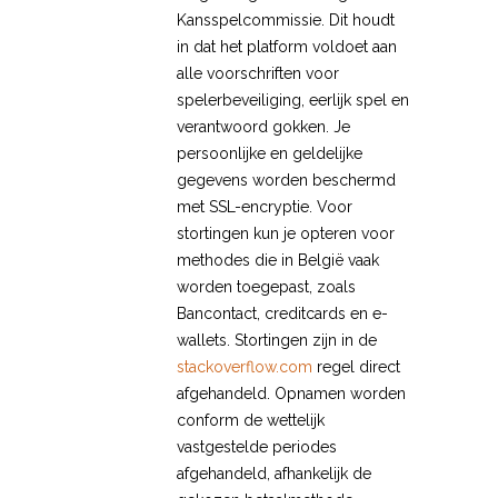
Kansspelcommissie. Dit houdt
in dat het platform voldoet aan
alle voorschriften voor
spelerbeveiliging, eerlijk spel en
verantwoord gokken. Je
persoonlijke en geldelijke
gegevens worden beschermd
met SSL-encryptie. Voor
stortingen kun je opteren voor
methodes die in België vaak
worden toegepast, zoals
Bancontact, creditcards en e-
wallets. Stortingen zijn in de
stackoverflow.com
regel direct
afgehandeld. Opnamen worden
conform de wettelijk
vastgestelde periodes
afgehandeld, afhankelijk de