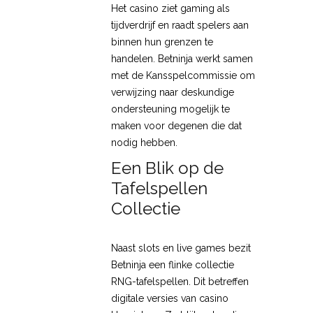
Het casino ziet gaming als
tijdverdrijf en raadt spelers aan
binnen hun grenzen te
handelen. Betninja werkt samen
met de Kansspelcommissie om
verwijzing naar deskundige
ondersteuning mogelijk te
maken voor degenen die dat
nodig hebben.
Een Blik op de
Tafelspellen
Collectie
Naast slots en live games bezit
Betninja een flinke collectie
RNG-tafelspellen. Dit betreffen
digitale versies van casino