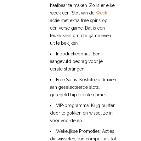
haalbaar te maken. Zo is er elke
week een ‘Slot van de
Week
‘
actie met extra free spins op
een verse game. Dat is een
leuke kans om die game even
uit te bekijken.
Introductiebonus: Een
aangevuld bedrag voor je
eerste stortingen.
Free Spins: Kosteloze draaien
aan geselecteerde slots,
geregeld bij recente games.
VIP-programma: Krijg punten
door te gokken en wissel ze in
voor voordelen.
Wekelijkse Promoties: Acties
die wisselen, van competities tot