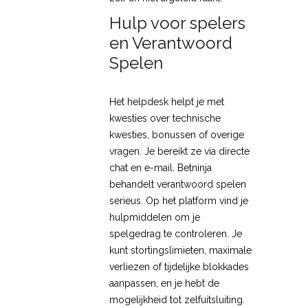
Hulp voor spelers
en Verantwoord
Spelen
Het helpdesk helpt je met
kwesties over technische
kwesties, bonussen of overige
vragen. Je bereikt ze via directe
chat en e-mail. Betninja
behandelt verantwoord spelen
serieus. Op het platform vind je
hulpmiddelen om je
spelgedrag te controleren. Je
kunt stortingslimieten, maximale
verliezen of tijdelijke blokkades
aanpassen, en je hebt de
mogelijkheid tot zelfuitsluiting.