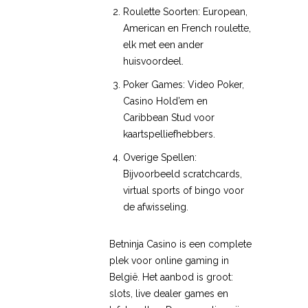
Roulette Soorten: European,
American en French roulette,
elk met een ander
huisvoordeel.
Poker Games: Video Poker,
Casino Hold’em en
Caribbean Stud voor
kaartspelliefhebbers.
Overige Spellen:
Bijvoorbeeld scratchcards,
virtual sports of bingo voor
de afwisseling.
Betninja Casino is een complete
plek voor online gaming in
België. Het aanbod is groot:
slots, live dealer games en