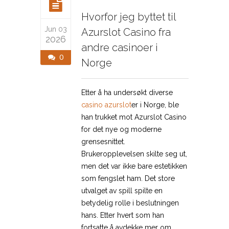
Hvorfor jeg byttet til
Jun 03
Azurslot Casino fra
2026
andre casinoer i
0
Norge
Etter å ha undersøkt diverse
casino azurslot
er i Norge, ble
han trukket mot Azurslot Casino
for det nye og moderne
grensesnittet.
Brukeropplevelsen skilte seg ut,
men det var ikke bare estetikken
som fengslet ham. Det store
utvalget av spill spilte en
betydelig rolle i beslutningen
hans. Etter hvert som han
fortsatte å avdekke mer om