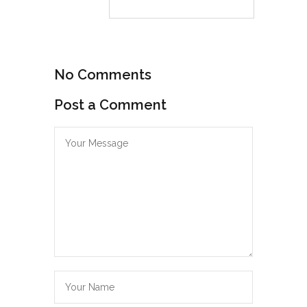
No Comments
Post a Comment