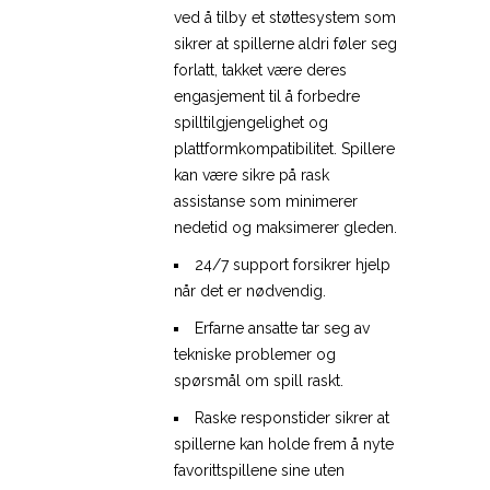
ved å tilby et støttesystem som
sikrer at spillerne aldri føler seg
forlatt, takket være deres
engasjement til å forbedre
spilltilgjengelighet og
plattformkompatibilitet. Spillere
kan være sikre på rask
assistanse som minimerer
nedetid og maksimerer gleden.
24/7 support forsikrer hjelp
når det er nødvendig.
Erfarne ansatte tar seg av
tekniske problemer og
spørsmål om spill raskt.
Raske responstider sikrer at
spillerne kan holde frem å nyte
favorittspillene sine uten