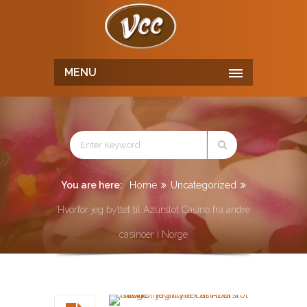
MENU
You are here:
Home
Uncategorized
Hvorfor jeg byttet til Azurslot Casino fra andre
casinoer i Norge