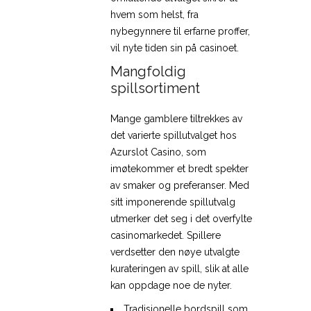
hvem som helst, fra
nybegynnere til erfarne proffer,
vil nyte tiden sin på casinoet.
Mangfoldig
spillsortiment
Mange gamblere tiltrekkes av
det varierte spillutvalget hos
Azurslot Casino, som
imøtekommer et bredt spekter
av smaker og preferanser. Med
sitt imponerende spillutvalg
utmerker det seg i det overfylte
casinomarkedet. Spillere
verdsetter den nøye utvalgte
kurateringen av spill, slik at alle
kan oppdage noe de nyter.
Tradisjonelle bordspill som