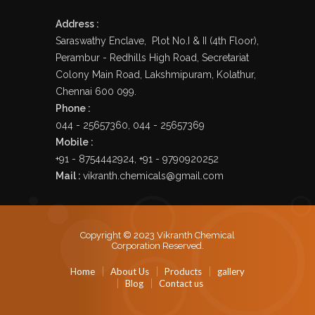
Address :
Saraswathy Enclave, Plot No.I & II (4th Floor),
Perambur - Redhills High Road, Secretariat
Colony Main Road, Lakshmipuram, Kolathur,
Chennai 600 099.
Phone :
044 - 25657360, 044 - 25657369
Mobile :
+91 - 8754442924, +91 - 9790920252
Mail :
vikranth.chemicals@gmail.com
Copyright © 2023 Vikranth Chemical
Corporation Reserved.
Home
About Us
Products
gallery
Blog
Contact us