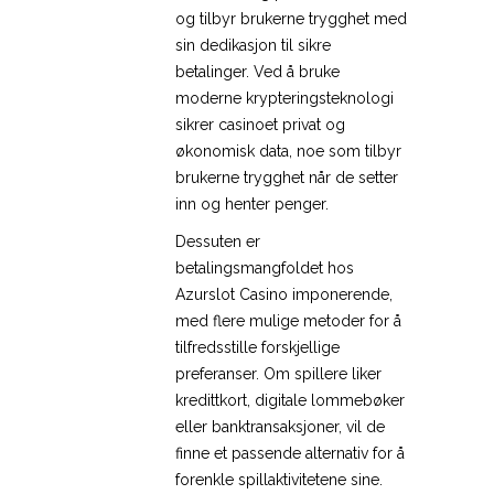
og tilbyr brukerne trygghet med
sin dedikasjon til sikre
betalinger. Ved å bruke
moderne krypteringsteknologi
sikrer casinoet privat og
økonomisk data, noe som tilbyr
brukerne trygghet når de setter
inn og henter penger.
Dessuten er
betalingsmangfoldet hos
Azurslot Casino imponerende,
med flere mulige metoder for å
tilfredsstille forskjellige
preferanser. Om spillere liker
kredittkort, digitale lommebøker
eller banktransaksjoner, vil de
finne et passende alternativ for å
forenkle spillaktivitetene sine.