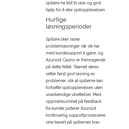
spillere ha tillit til rask og god
hjelp for å øke spillopplevelsen.
Hurtige
løsningsperioder
Spillere liker raske
problemløsninger når de har
med kundesupport å gjøre, og
Azurslot Casino er fremragende
på dette feltet. Teamet deres
setter først god løsning av
problemer, slik at spillerne kan
fortsette spillopplevelsen uten
unødvendige utsettelser. Med
oppmerksomhet på feedback
fra kunder justerer Azurslot
kontinuerlig supportprosessene
sine basert på spillernes krav.