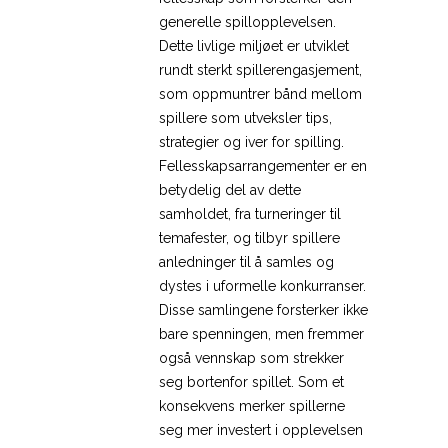
generelle spillopplevelsen.
Dette livlige miljøet er utviklet
rundt sterkt spillerengasjement,
som oppmuntrer bånd mellom
spillere som utveksler tips,
strategier og iver for spilling.
Fellesskapsarrangementer er en
betydelig del av dette
samholdet, fra turneringer til
temafester, og tilbyr spillere
anledninger til å samles og
dystes i uformelle konkurranser.
Disse samlingene forsterker ikke
bare spenningen, men fremmer
også vennskap som strekker
seg bortenfor spillet. Som et
konsekvens merker spillerne
seg mer investert i opplevelsen