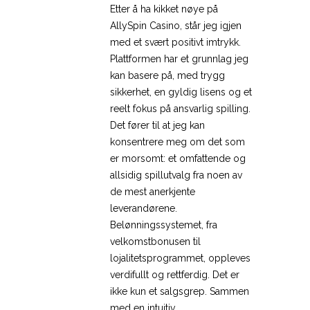
Etter å ha kikket nøye på
AllySpin Casino, står jeg igjen
med et svært positivt imtrykk.
Plattformen har et grunnlag jeg
kan basere på, med trygg
sikkerhet, en gyldig lisens og et
reelt fokus på ansvarlig spilling.
Det fører til at jeg kan
konsentrere meg om det som
er morsomt: et omfattende og
allsidig spillutvalg fra noen av
de mest anerkjente
leverandørene.
Belønningssystemet, fra
velkomstbonusen til
lojalitetsprogrammet, oppleves
verdifullt og rettferdig. Det er
ikke kun et salgsgrep. Sammen
med en intuitiv