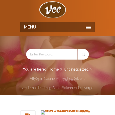
MENU
You are here:
Home
Uncategorized
AllySpin Casino er Trygt og Sikkert,
Underholdende og Alltid Belønnende i Norge