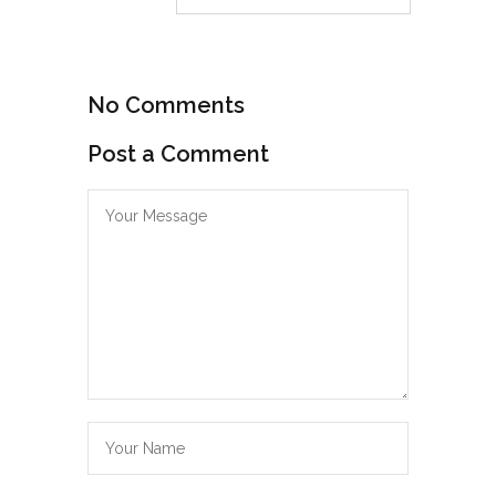
No Comments
Post a Comment