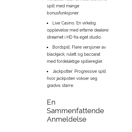
spill med mange
bonusfunksjoner.
Live Casino: En virkelig
opplevelse med erfarne dealere
streamet i HD fra eget studio.
Bordspill: Flere versjoner av
blackjack, rulett og baccarat
med fordelaktige spilleregler.
Jackpotter: Progressive spill
hvor jackpoten vokser seg
gradvis større.
En
Sammenfattende
Anmeldelse