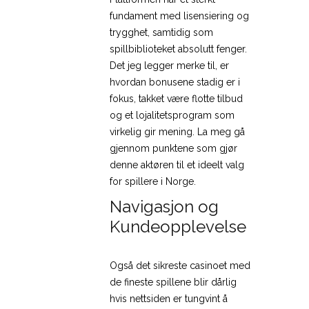
fundament med lisensiering og
trygghet, samtidig som
spillbiblioteket absolutt fenger.
Det jeg legger merke til, er
hvordan bonusene stadig er i
fokus, takket være flotte tilbud
og et lojalitetsprogram som
virkelig gir mening. La meg gå
gjennom punktene som gjør
denne aktøren til et ideelt valg
for spillere i Norge.
Navigasjon og
Kundeopplevelse
Også det sikreste casinoet med
de fineste spillene blir dårlig
hvis nettsiden er tungvint å