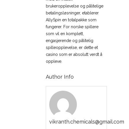
brukeropplevelse og pålitelige
betalingsløsninger, etablerer
AllySpin en totalpakke som
fungerer. For norske spillere
som vil en komplett,
engasjerende og pålitelig
spilleopplevelse, er dette et
casino som er absolutt verdt å
oppleve.
Author Info
vikranth.chemicals@gmail.com