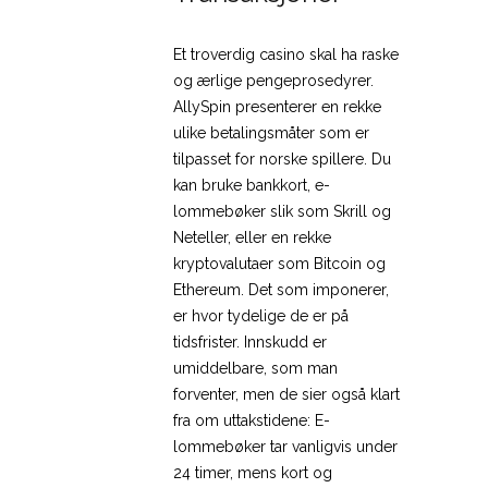
Et troverdig casino skal ha raske
og ærlige pengeprosedyrer.
AllySpin presenterer en rekke
ulike betalingsmåter som er
tilpasset for norske spillere. Du
kan bruke bankkort, e-
lommebøker slik som Skrill og
Neteller, eller en rekke
kryptovalutaer som Bitcoin og
Ethereum. Det som imponerer,
er hvor tydelige de er på
tidsfrister. Innskudd er
umiddelbare, som man
forventer, men de sier også klart
fra om uttakstidene: E-
lommebøker tar vanligvis under
24 timer, mens kort og