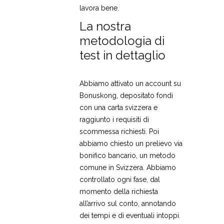
lavora bene.
La nostra
metodologia di
test in dettaglio
Abbiamo attivato un account su
Bonuskong, depositato fondi
con una carta svizzera e
raggiunto i requisiti di
scommessa richiesti. Poi
abbiamo chiesto un prelievo via
bonifico bancario, un metodo
comune in Svizzera. Abbiamo
controllato ogni fase, dal
momento della richiesta
all’arrivo sul conto, annotando
dei tempi e di eventuali intoppi.