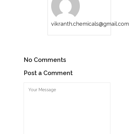
vikranth.chemicals@gmail.com
No Comments
Post a Comment