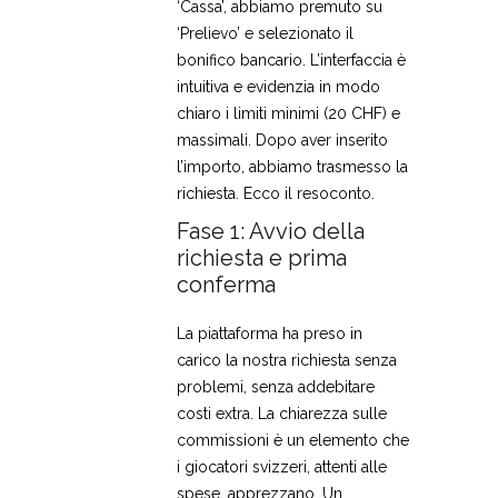
‘Cassa’, abbiamo premuto su
‘Prelievo’ e selezionato il
bonifico bancario. L’interfaccia è
intuitiva e evidenzia in modo
chiaro i limiti minimi (20 CHF) e
massimali. Dopo aver inserito
l’importo, abbiamo trasmesso la
richiesta. Ecco il resoconto.
Fase 1: Avvio della
richiesta e prima
conferma
La piattaforma ha preso in
carico la nostra richiesta senza
problemi, senza addebitare
costi extra. La chiarezza sulle
commissioni è un elemento che
i giocatori svizzeri, attenti alle
spese, apprezzano. Un