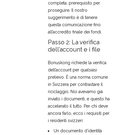
completa, prerequisito per
proseguire. Il nostro
suggerimento è di tenere
questa comunicazione fino
all’accredito finale dei fondi.
Passo 2: La verifica
dell’account e i file
Bonuskong richiede la verifica
dell’account per qualsiasi
prelievo. È una norma comune
in Svizzera per contrastare il
riciclaggio. Noi avevamo già
inviato i documenti, e questo ha
accelerato il tutto. Per chi deve
ancora farlo, ecco i requisiti per
i residenti svizzeri:
Un documento d’identità