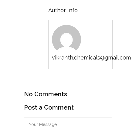
Author Info
vikranth.chemicals@gmail.com
No Comments
Post a Comment