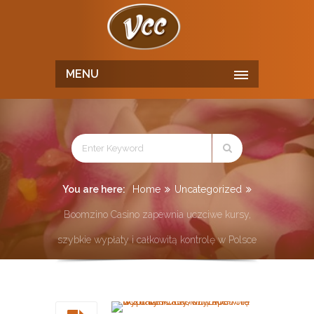
MENU
You are here:
Home
Uncategorized
Boomzino Casino zapewnia uczciwe kursy,
szybkie wypłaty i całkowitą kontrolę w Polsce