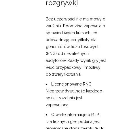
rozgrywki
Bez uczciwości nie ma mowy o
zaufaniu. Boomzino zapewnia o
sprawiedliwych kursach, co
udowadniają certyfikaty dla
generatorów liczb losowych
(RNG) od niezależnych
audytorów. Każdy wynik gry jest
więc przypadkowy i możliwy
do zweryfikowania.
Licencjonowane RNG:
Nieprzewidywalność każdego
spina i rozdania jest
zapewniona.
Otwarte informacje o RTP:
Dla licznych gier podana jest
teoretyczna stopa zwrotu (RTP),