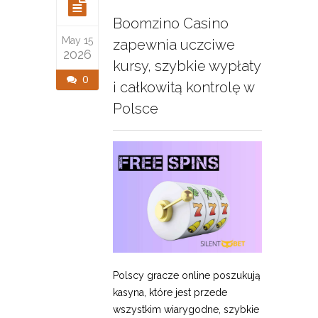
Boomzino Casino
May 15
zapewnia uczciwe
2026
kursy, szybkie wypłaty
0
i całkowitą kontrolę w
Polsce
Polscy gracze online poszukują
kasyna, które jest przede
wszystkim wiarygodne, szybkie