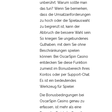
unberührt. Warum sollte man
das tun? Wenn Sie bemerken,
dass die Umsatzanforderungen
zu hoch oder die Spielauswahl
zu begrenzt ist, kann der
Abbruch die bessere Wahl sein.
So kriegen Sie ungebundenes
Guthaben, mit dem Sie ohne
Beschränkungen spielen
können. Bei OscarSpin Casino
entdecken Sie diese Funktion
zumeist im Bonusbereich Ihres
Kontos oder per Support-Chat.
Es ist ein bedeutendes
Werkzeug für Spieler.
Die Bonusbedingungen bei
OscarSpin Casino genau zu
erfassen, ist mehr als eine