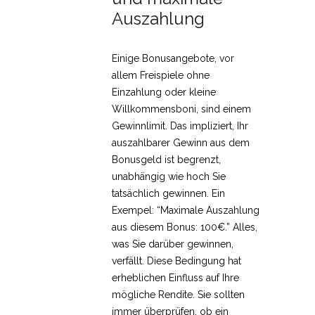
Auszahlung
Einige Bonusangebote, vor
allem Freispiele ohne
Einzahlung oder kleine
Willkommensboni, sind einem
Gewinnlimit. Das impliziert, Ihr
auszahlbarer Gewinn aus dem
Bonusgeld ist begrenzt,
unabhängig wie hoch Sie
tatsächlich gewinnen. Ein
Exempel: “Maximale Auszahlung
aus diesem Bonus: 100€.” Alles,
was Sie darüber gewinnen,
verfällt. Diese Bedingung hat
erheblichen Einfluss auf Ihre
mögliche Rendite. Sie sollten
immer überprüfen, ob ein