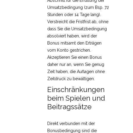
Abschnitt für die Erfüllung der
Umsatzbedingung (zum Bsp. 72
Stunden oder 14 Tage lang).
Verstreicht die Fristfrist ab, ohne
dass Sie die Umsatzbedingung
absolviert haben, wird der
Bonus mitsamt den Erträgen
vom Konto gestrichen.
Akzeptieren Sie einen Bonus
daher nur an, wenn Sie genug
Zeit haben, die Auflagen ohne
Zeitdruck zu bewältigen.
Einschränkungen
beim Spielen und
Beitragssätze
Direkt verbunden mit der
Bonusbedingung sind die