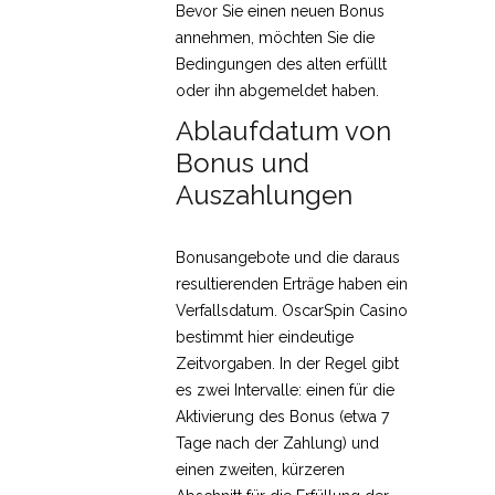
Bevor Sie einen neuen Bonus
annehmen, möchten Sie die
Bedingungen des alten erfüllt
oder ihn abgemeldet haben.
Ablaufdatum von
Bonus und
Auszahlungen
Bonusangebote und die daraus
resultierenden Erträge haben ein
Verfallsdatum. OscarSpin Casino
bestimmt hier eindeutige
Zeitvorgaben. In der Regel gibt
es zwei Intervalle: einen für die
Aktivierung des Bonus (etwa 7
Tage nach der Zahlung) und
einen zweiten, kürzeren