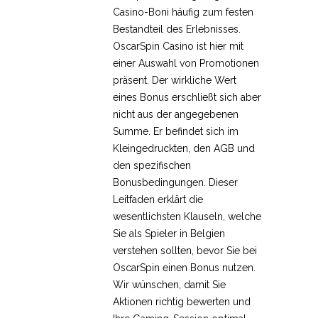
Casino-Boni häufig zum festen
Bestandteil des Erlebnisses.
OscarSpin Casino ist hier mit
einer Auswahl von Promotionen
präsent. Der wirkliche Wert
eines Bonus erschließt sich aber
nicht aus der angegebenen
Summe. Er befindet sich im
Kleingedruckten, den AGB und
den spezifischen
Bonusbedingungen. Dieser
Leitfaden erklärt die
wesentlichsten Klauseln, welche
Sie als Spieler in Belgien
verstehen sollten, bevor Sie bei
OscarSpin einen Bonus nutzen.
Wir wünschen, damit Sie
Aktionen richtig bewerten und