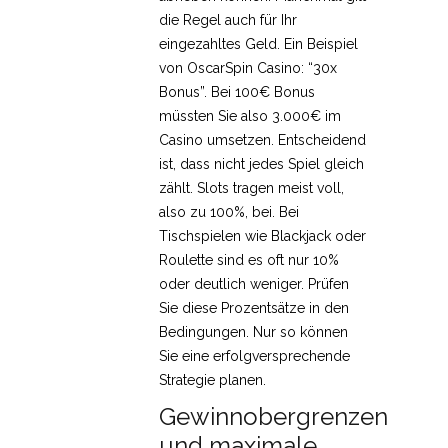
die Regel auch für Ihr
eingezahltes Geld. Ein Beispiel
von OscarSpin Casino: “30x
Bonus”. Bei 100€ Bonus
müssten Sie also 3.000€ im
Casino umsetzen. Entscheidend
ist, dass nicht jedes Spiel gleich
zählt. Slots tragen meist voll,
also zu 100%, bei. Bei
Tischspielen wie Blackjack oder
Roulette sind es oft nur 10%
oder deutlich weniger. Prüfen
Sie diese Prozentsätze in den
Bedingungen. Nur so können
Sie eine erfolgversprechende
Strategie planen.
Gewinnobergrenzen
und maximale