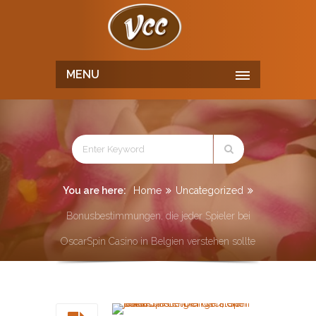
MENU
You are here:
Home
Uncategorized
Bonusbestimmungen, die jeder Spieler bei
OscarSpin Casino in Belgien verstehen sollte