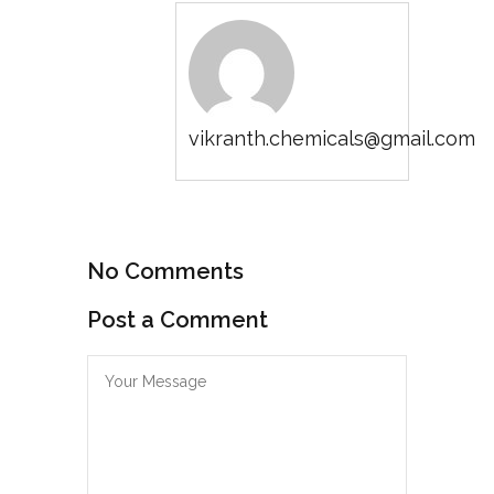
vikranth.chemicals@gmail.com
No Comments
Post a Comment