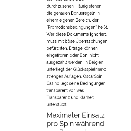
durchzusehen. Häufig stehen
die genauen Bonusregeln in
einem eigenen Bereich, der
“Promotionsbedingungen” heißt.
Wer diese Dokumente ignoriert,
muss mit böse Überraschungen
befürchten. Erträge können
eingefroren oder Boni nicht
ausgezahlt werden. In Belgien
unterliegt der Glücksspielmarkt
strengen Auflagen. OscarSpin
Casino legt seine Bedingungen
transparent vor, was
Transparenz und Klarheit
unterstützt.
Maximaler Einsatz
pro Spin während