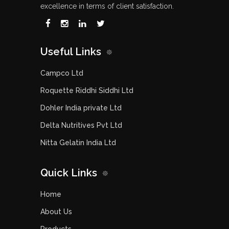
excellence in terms of client satisfaction.
Useful Links
Campco Ltd
Roquette Riddhi Siddhi Ltd
Dohler India private Ltd
Delta Nutritives Pvt Ltd
Nitta Gelatin India Ltd
Quick Links
Home
About Us
Products