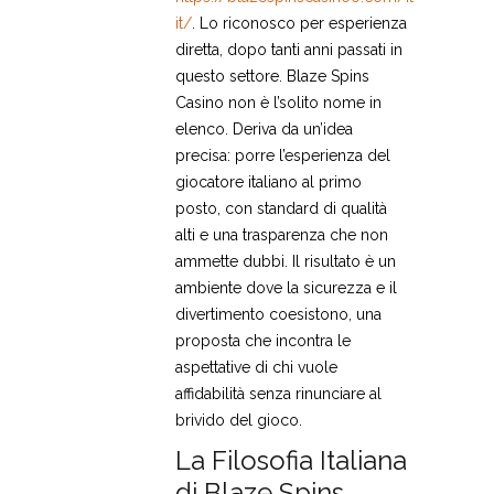
it/
. Lo riconosco per esperienza
diretta, dopo tanti anni passati in
questo settore. Blaze Spins
Casino non è l’solito nome in
elenco. Deriva da un’idea
precisa: porre l’esperienza del
giocatore italiano al primo
posto, con standard di qualità
alti e una trasparenza che non
ammette dubbi. Il risultato è un
ambiente dove la sicurezza e il
divertimento coesistono, una
proposta che incontra le
aspettative di chi vuole
affidabilità senza rinunciare al
brivido del gioco.
La Filosofia Italiana
di Blaze Spins