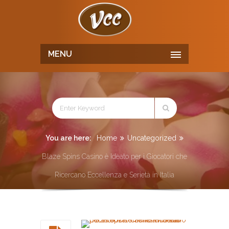
MENU
You are here:
Home
Uncategorized
Blaze Spins Casino è Ideato per i Giocatori che
Ricercano Eccellenza e Serietà in Italia