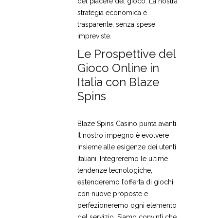
del piacere del gioco. La nostra
strategia economica è
trasparente, senza spese
impreviste.
Le Prospettive del
Gioco Online in
Italia con Blaze
Spins
Blaze Spins Casino punta avanti.
Il nostro impegno è evolvere
insieme alle esigenze dei utenti
italiani. Integreremo le ultime
tendenze tecnologiche,
estenderemo l’offerta di giochi
con nuove proposte e
perfezioneremo ogni elemento
del servizio. Siamo convinti che