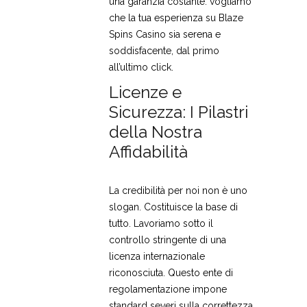
una garanzia costante: vogliamo
che la tua esperienza su Blaze
Spins Casino sia serena e
soddisfacente, dal primo
all’ultimo click.
Licenze e
Sicurezza: I Pilastri
della Nostra
Affidabilità
La credibilità per noi non è uno
slogan. Costituisce la base di
tutto. Lavoriamo sotto il
controllo stringente di una
licenza internazionale
riconosciuta. Questo ente di
regolamentazione impone
standard severi sulla correttezza