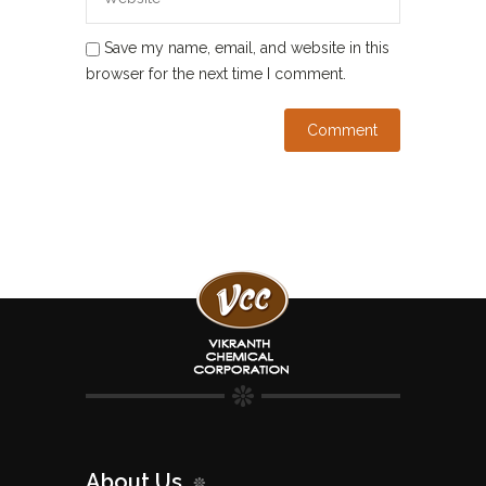
Save my name, email, and website in this
browser for the next time I comment.
About Us