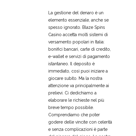
La gestione del denaro è un
elemento essenziale, anche se
spesso ignorato. Blaze Spins
Casino accetta molti sistemi di
versamento popolari in Italia:
bonifici bancari, carte di credito,
e-wallet e servizi di pagamento
istantaneo. Il deposito è
immediato, così puoi iniziare a
giocare subito. Ma la nostra
attenzione va principalmente ai
prelievi. Ci dedichiamo a
elaborare le richieste nel più
breve tempo possibile.
Comprendiamo che poter
godere delle vincite con celerità
e senza complicazioni è parte