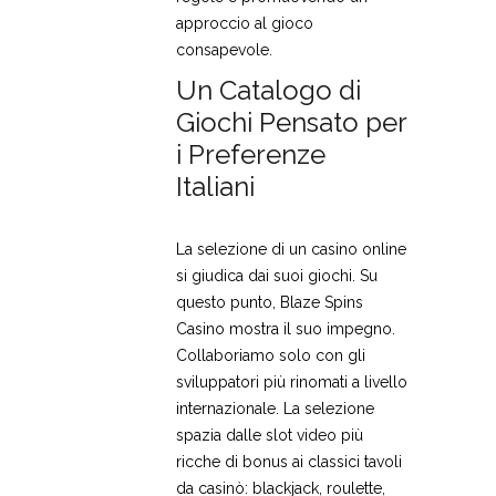
approccio al gioco
consapevole.
Un Catalogo di
Giochi Pensato per
i Preferenze
Italiani
La selezione di un casino online
si giudica dai suoi giochi. Su
questo punto, Blaze Spins
Casino mostra il suo impegno.
Collaboriamo solo con gli
sviluppatori più rinomati a livello
internazionale. La selezione
spazia dalle slot video più
ricche di bonus ai classici tavoli
da casinò: blackjack, roulette,