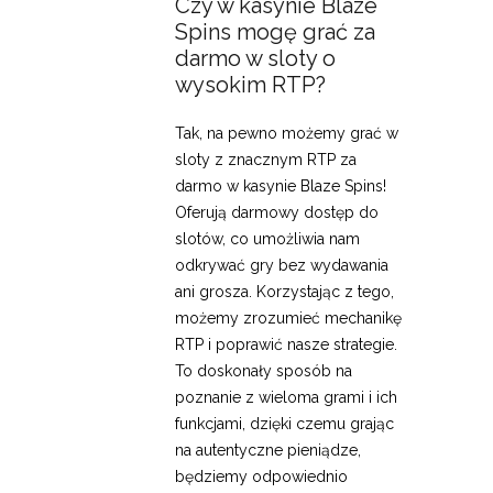
Czy w kasynie Blaze
Spins mogę grać za
darmo w sloty o
wysokim RTP?
Tak, na pewno możemy grać w
sloty z znacznym RTP za
darmo w kasynie Blaze Spins!
Oferują darmowy dostęp do
slotów, co umożliwia nam
odkrywać gry bez wydawania
ani grosza. Korzystając z tego,
możemy zrozumieć mechanikę
RTP i poprawić nasze strategie.
To doskonały sposób na
poznanie z wieloma grami i ich
funkcjami, dzięki czemu grając
na autentyczne pieniądze,
będziemy odpowiednio