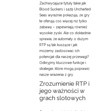
Zachwycające tytuły takie jak
Blood Suckers i 1429 Uncharted
Seas wyraźnie pokazują, że gry
te oferują coś więcej niż tylko
zabawę – zapewniają również
wysokie zyski. Ale co dokładnie
sprawia, że automaty o dużym
RTP są tak kuszące i jak
możemy zastosować ich
potencjał dla naszej przewagi?
Odkryjmy kluczowe funkcje i
strategie, które mogą poprawić
nasze wrażenia z gry.
Zrozumienie RTP i
jego ważności w
grach slotowych