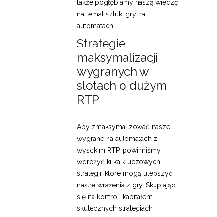
także pogłębiamy naszą wiedzę
na temat sztuki gry na
automatach.
Strategie
maksymalizacji
wygranych w
slotach o dużym
RTP
Aby zmaksymalizować nasze
wygrane na automatach z
wysokim RTP, powinniśmy
wdrożyć kilka kluczowych
strategii, które mogą ulepszyć
nasze wrażenia z gry. Skupiając
się na kontroli kapitałem i
skutecznych strategiach