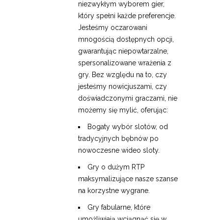
niezwykłym wyborem gier,
który spełni każde preferencje.
Jesteśmy oczarowani
mnogością dostępnych opcji,
gwarantując niepowtarzalne,
spersonalizowane wrażenia z
gry. Bez względu na to, czy
jesteśmy nowicjuszami, czy
doświadczonymi graczami, nie
możemy się mylić, oferując:
Bogaty wybór slotów, od
tradycyjnych bębnów po
nowoczesne wideo sloty.
Gry o dużym RTP
maksymalizujące nasze szanse
na korzystne wygrane.
Gry fabularne, które
umożliwiają wciągnąć się w