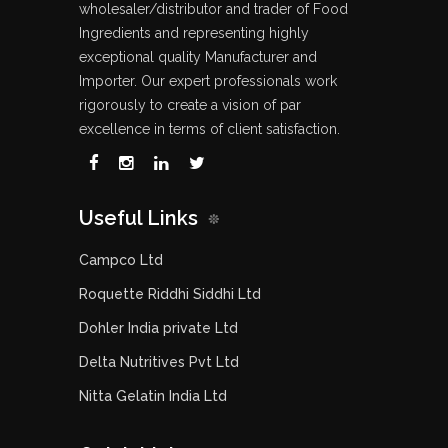
wholesaler/distributor and trader of Food
Ingredients and representing highly
exceptional quality Manufacturer and
Importer. Our expert professionals work
rigorously to create a vision of par
excellence in terms of client satisfaction.
Useful Links
Campco Ltd
Roquette Riddhi Siddhi Ltd
Dohler India private Ltd
Delta Nutritives Pvt Ltd
Nitta Gelatin India Ltd