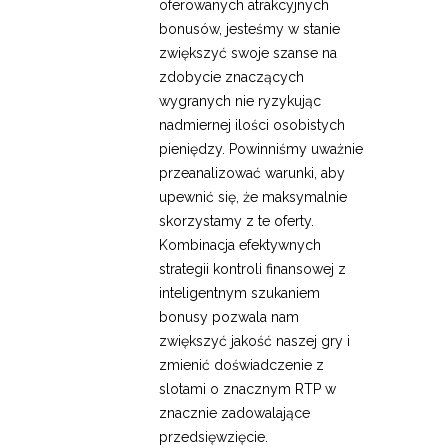
oferowanych atrakcyjnych
bonusów, jesteśmy w stanie
zwiększyć swoje szanse na
zdobycie znaczących
wygranych nie ryzykując
nadmiernej ilości osobistych
pieniędzy. Powinniśmy uważnie
przeanalizować warunki, aby
upewnić się, że maksymalnie
skorzystamy z te oferty.
Kombinacja efektywnych
strategii kontroli finansowej z
inteligentnym szukaniem
bonusy pozwala nam
zwiększyć jakość naszej gry i
zmienić doświadczenie z
slotami o znacznym RTP w
znacznie zadowalające
przedsięwzięcie.