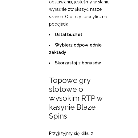
obstawiania, jesteśmy w stanie
wyraźnie zwiększyć nasze
szanse. Oto trzy specyficzne
podejścia:
Ustal budżet
Wybierz odpowiednie
zakłady
Skorzystaj z bonusów
Topowe gry
slotowe o
wysokim RTP w
kasynie Blaze
Spins
Przyjrzyjmy się kilku z