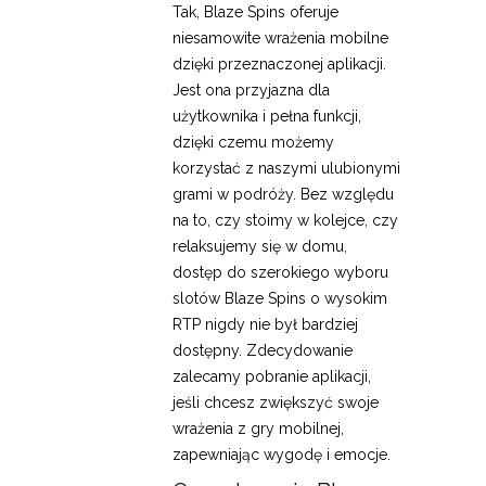
Tak, Blaze Spins oferuje
niesamowite wrażenia mobilne
dzięki przeznaczonej aplikacji.
Jest ona przyjazna dla
użytkownika i pełna funkcji,
dzięki czemu możemy
korzystać z naszymi ulubionymi
grami w podróży. Bez względu
na to, czy stoimy w kolejce, czy
relaksujemy się w domu,
dostęp do szerokiego wyboru
slotów Blaze Spins o wysokim
RTP nigdy nie był bardziej
dostępny. Zdecydowanie
zalecamy pobranie aplikacji,
jeśli chcesz zwiększyć swoje
wrażenia z gry mobilnej,
zapewniając wygodę i emocje.