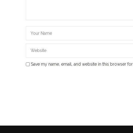
Save my name, email, and website in this browser for