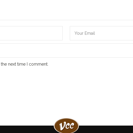
 the next time I comment.