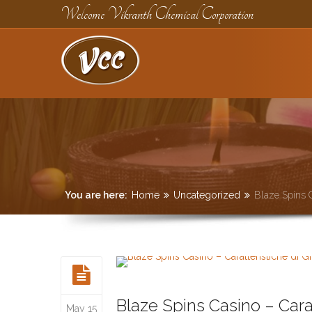
Welcome Vikranth Chemical Corporation
You are here:
Home
Uncategorized
Blaze Spins Ca
Blaze Spins Casino – Carat
May 15