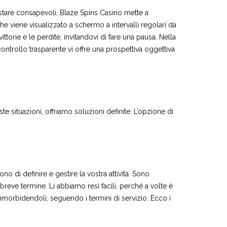
restare consapevoli, Blaze Spins Casino mette a
che viene visualizzato a schermo a intervalli regolari da
orie e le perdite, invitandovi di fare una pausa. Nella
controllo trasparente vi offre una prospettiva oggettiva
ste situazioni, offriamo soluzioni definite. L’opzione di
no di definire e gestire la vostra attività. Sono
eve termine. Li abbiamo resi facili, perché a volte è
 ammorbidendoli, seguendo i termini di servizio. Ecco i