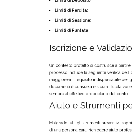
Limiti di Deposito:
Limiti di Perdita:
Limiti di Sessione:
Limiti di Puntata:
Iscrizione e Validazio
Un contesto protetto si costruisce a partir
processo include la seguente verifica dell’
maggiorenni, requisito indispensabile per gio
documenti è consueta e sicura. Tutela voi e 
sempre al effettivo proprietario del conto.
Aiuto e Strumenti pe
Malgrado tutti gli strumenti preventivi, sap
di una persona cara, richiedere aiuto prof