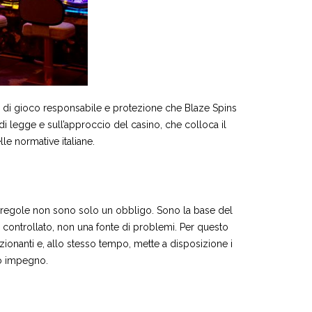
che di gioco responsabile e protezione che Blaze Spins
 di legge e sull’approccio del casino, che colloca il
le normative italiane.
ste regole non sono solo un obbligo. Sono la base del
 controllato, non una fonte di problemi. Per questo
zionanti e, allo stesso tempo, mette a disposizione i
to impegno.