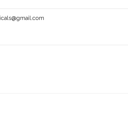
micals@gmail.com