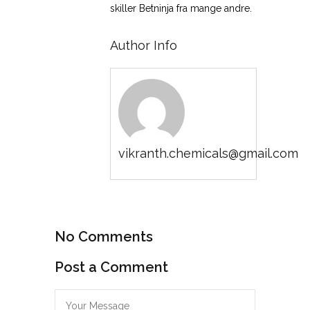
skiller Betninja fra mange andre.
Author Info
vikranth.chemicals@gmail.com
No Comments
Post a Comment