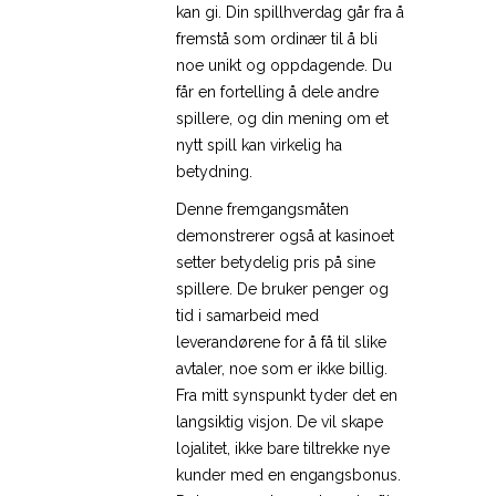
kan gi. Din spillhverdag går fra å
fremstå som ordinær til å bli
noe unikt og oppdagende. Du
får en fortelling å dele andre
spillere, og din mening om et
nytt spill kan virkelig ha
betydning.
Denne fremgangsmåten
demonstrerer også at kasinoet
setter betydelig pris på sine
spillere. De bruker penger og
tid i samarbeid med
leverandørene for å få til slike
avtaler, noe som er ikke billig.
Fra mitt synspunkt tyder det en
langsiktig visjon. De vil skape
lojalitet, ikke bare tiltrekke nye
kunder med en engangsbonus.