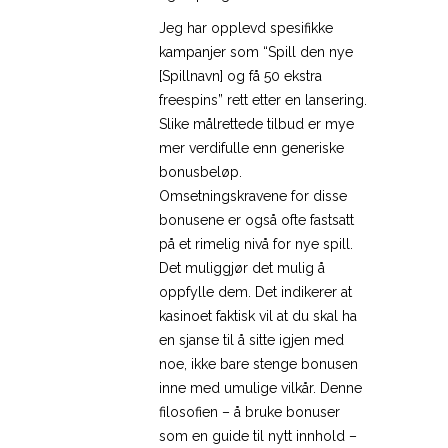
Jeg har opplevd spesifikke
kampanjer som “Spill den nye
[Spillnavn] og få 50 ekstra
freespins” rett etter en lansering.
Slike målrettede tilbud er mye
mer verdifulle enn generiske
bonusbeløp.
Omsetningskravene for disse
bonusene er også ofte fastsatt
på et rimelig nivå for nye spill.
Det muliggjør det mulig å
oppfylle dem. Det indikerer at
kasinoet faktisk vil at du skal ha
en sjanse til å sitte igjen med
noe, ikke bare stenge bonusen
inne med umulige vilkår. Denne
filosofien – å bruke bonuser
som en guide til nytt innhold –