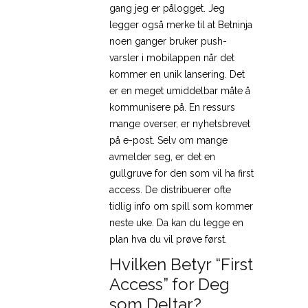
gang jeg er pålogget. Jeg
legger også merke til at Betninja
noen ganger bruker push-
varsler i mobilappen når det
kommer en unik lansering. Det
er en meget umiddelbar måte å
kommunisere på. En ressurs
mange overser, er nyhetsbrevet
på e-post. Selv om mange
avmelder seg, er det en
gullgruve for den som vil ha first
access. De distribuerer ofte
tidlig info om spill som kommer
neste uke. Da kan du legge en
plan hva du vil prøve først.
Hvilken Betyr “First
Access” for Deg
som Deltar?