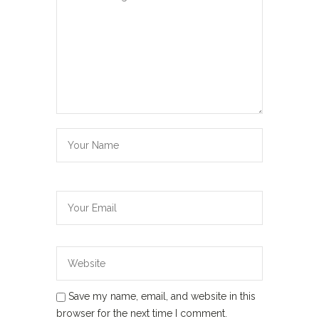
Save my name, email, and website in this
browser for the next time I comment.