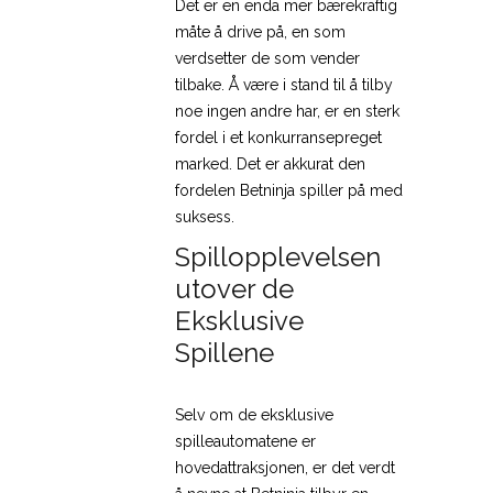
Det er en enda mer bærekraftig
måte å drive på, en som
verdsetter de som vender
tilbake. Å være i stand til å tilby
noe ingen andre har, er en sterk
fordel i et konkurransepreget
marked. Det er akkurat den
fordelen Betninja spiller på med
suksess.
Spillopplevelsen
utover de
Eksklusive
Spillene
Selv om de eksklusive
spilleautomatene er
hovedattraksjonen, er det verdt