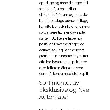
oppdage og finne din egen stil
å spille på, uten at alt er
diskutert på forum og nettsider.
Du blir en slags pioner. I tillegg
har ofte bonusfunksjonene i nye
spill å være litt mer gavmilde i
starten. Utviklerne håper på
positive tilbakemeldinger og
deltakelse. Jeg har merket at
gratis spinn-rundene i nye titler
ofte har høyere multiplikatorer
eller lettere måter å aktivere
dem på, kontra med eldre spill.
Sortimentet av
Eksklusive og Nye
Automater