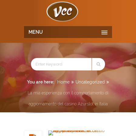
MENU
You are here:
Home
Uncategorized
La mia esperienza con il comportamento di
aggiornamento del casino Azurslot in Italia