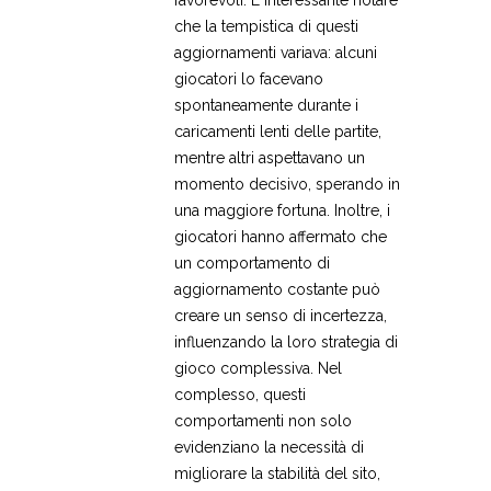
che la tempistica di questi
aggiornamenti variava: alcuni
giocatori lo facevano
spontaneamente durante i
caricamenti lenti delle partite,
mentre altri aspettavano un
momento decisivo, sperando in
una maggiore fortuna. Inoltre, i
giocatori hanno affermato che
un comportamento di
aggiornamento costante può
creare un senso di incertezza,
influenzando la loro strategia di
gioco complessiva. Nel
complesso, questi
comportamenti non solo
evidenziano la necessità di
migliorare la stabilità del sito,