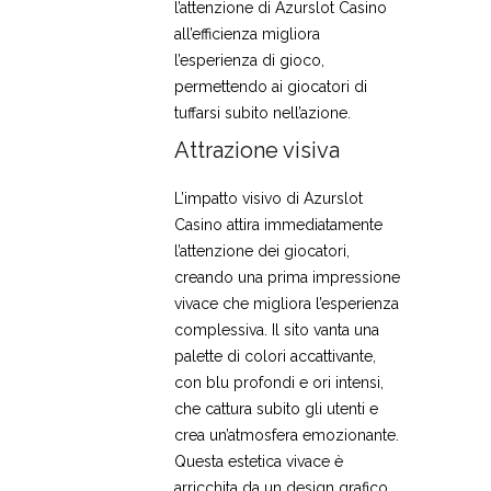
l’attenzione di Azurslot Casino
all’efficienza migliora
l’esperienza di gioco,
permettendo ai giocatori di
tuffarsi subito nell’azione.
Attrazione visiva
L’impatto visivo di Azurslot
Casino attira immediatamente
l’attenzione dei giocatori,
creando una prima impressione
vivace che migliora l’esperienza
complessiva. Il sito vanta una
palette di colori accattivante,
con blu profondi e ori intensi,
che cattura subito gli utenti e
crea un’atmosfera emozionante.
Questa estetica vivace è
arricchita da un design grafico