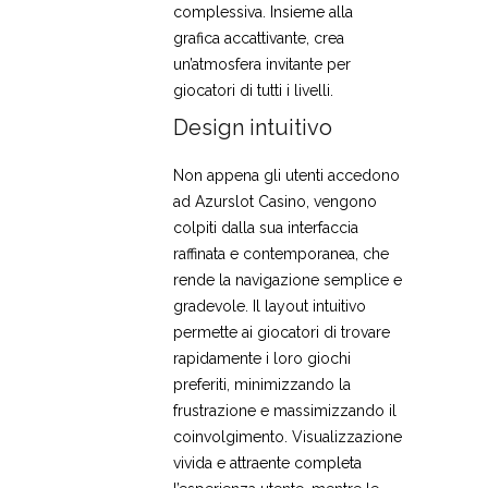
complessiva. Insieme alla
grafica accattivante, crea
un’atmosfera invitante per
giocatori di tutti i livelli.
Design intuitivo
Non appena gli utenti accedono
ad Azurslot Casino, vengono
colpiti dalla sua interfaccia
raffinata e contemporanea, che
rende la navigazione semplice e
gradevole. Il layout intuitivo
permette ai giocatori di trovare
rapidamente i loro giochi
preferiti, minimizzando la
frustrazione e massimizzando il
coinvolgimento. Visualizzazione
vivida e attraente completa