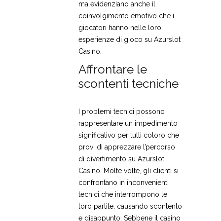
ma evidenziano anche il
coinvolgimento emotivo che i
giocatori hanno nelle loro
esperienze di gioco su Azurslot
Casino.
Affrontare le
scontenti tecniche
I problemi tecnici possono
rappresentare un impedimento
significativo per tutti coloro che
provi di apprezzare l’percorso
di divertimento su Azurslot
Casino. Molte volte, gli clienti si
confrontano in inconvenienti
tecnici che interrompono le
loro partite, causando scontento
e disappunto. Sebbene il casino