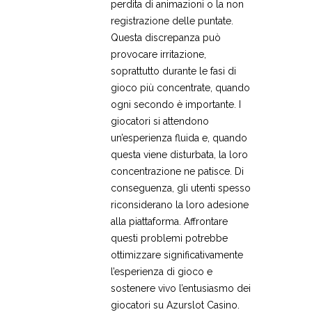
perdita di animazioni o la non
registrazione delle puntate.
Questa discrepanza può
provocare irritazione,
soprattutto durante le fasi di
gioco più concentrate, quando
ogni secondo è importante. I
giocatori si attendono
un’esperienza fluida e, quando
questa viene disturbata, la loro
concentrazione ne patisce. Di
conseguenza, gli utenti spesso
riconsiderano la loro adesione
alla piattaforma. Affrontare
questi problemi potrebbe
ottimizzare significativamente
l’esperienza di gioco e
sostenere vivo l’entusiasmo dei
giocatori su Azurslot Casino.