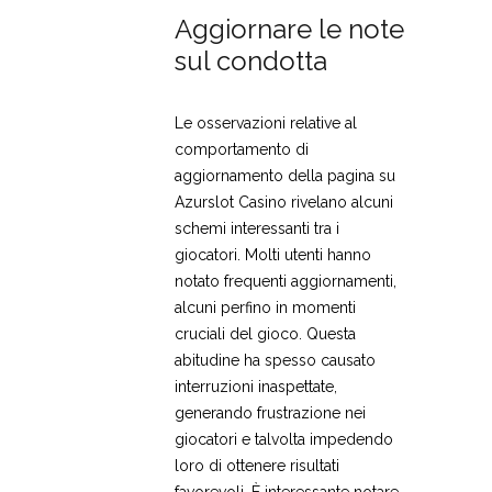
Aggiornare le note
sul condotta
Le osservazioni relative al
comportamento di
aggiornamento della pagina su
Azurslot Casino rivelano alcuni
schemi interessanti tra i
giocatori. Molti utenti hanno
notato frequenti aggiornamenti,
alcuni perfino in momenti
cruciali del gioco. Questa
abitudine ha spesso causato
interruzioni inaspettate,
generando frustrazione nei
giocatori e talvolta impedendo
loro di ottenere risultati
favorevoli. È interessante notare