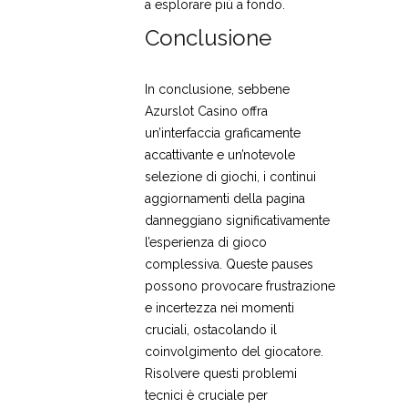
a esplorare più a fondo.
Conclusione
In conclusione, sebbene
Azurslot Casino offra
un’interfaccia graficamente
accattivante e un’notevole
selezione di giochi, i continui
aggiornamenti della pagina
danneggiano significativamente
l’esperienza di gioco
complessiva. Queste pauses
possono provocare frustrazione
e incertezza nei momenti
cruciali, ostacolando il
coinvolgimento del giocatore.
Risolvere questi problemi
tecnici è cruciale per