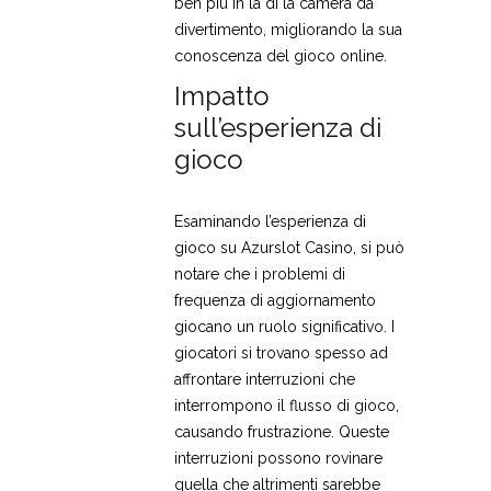
ben più in là di la camera da
divertimento, migliorando la sua
conoscenza del gioco online.
Impatto
sull’esperienza di
gioco
Esaminando l’esperienza di
gioco su Azurslot Casino, si può
notare che i problemi di
frequenza di aggiornamento
giocano un ruolo significativo. I
giocatori si trovano spesso ad
affrontare interruzioni che
interrompono il flusso di gioco,
causando frustrazione. Queste
interruzioni possono rovinare
quella che altrimenti sarebbe