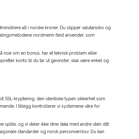
nistrere alt i norske kroner. Du slipper valutarisiko og
 betalingsmetodene nordmenn flest anvender, som
på noe om en bonus, har et teknisk problem eller
retter konto til du tar ut gevinster, skal være enkel og
bit SSL-kryptering, den identiske typen sikkerhet som
ende. I tillegg kontrollerer vi systemene våre for
 spille, og vi deler ikke dine data med andre uten ditt
asjonale standarder og norsk personvernlov. Du kan