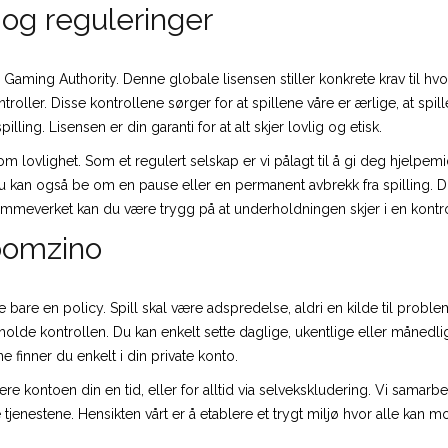
 og reguleringer
Gaming Authority. Denne globale lisensen stiller konkrete krav til hv
oller. Disse kontrollene sørger for at spillene våre er ærlige, at spil
pilling. Lisensen er din garanti for at alt skjer lovlig og etisk.
lovlighet. Som et regulert selskap er vi pålagt til å gi deg hjelpemidle
 Du kan også be om en pause eller en permanent avbrekk fra spilling. D
ammeverket kan du være trygg på at underholdningen skjer i en kontrol
Boomzino
ke bare en policy. Spill skal være adspredelse, aldri en kilde til proble
olde kontrollen. Du kan enkelt sette daglige, ukentlige eller månedli
e finner du enkelt i din private konto.
re kontoen din en tid, eller for alltid via selvekskludering. Vi sam
sse tjenestene. Hensikten vårt er å etablere et trygt miljø hvor alle ka