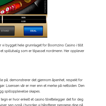
har vi bygget hele grunnlaget for Boomzino Casino i tillit
g et spillutvalg som er tilpasset nordmenn. Her opplever
tole på, demonstrerer det gjennom åpenhet, respekt for
jør. Lisensen vår er mer enn et merke på nettsiden. Den
ygg spillopplevelse skapes.
 tegn er hvor enkelt et casino tilrettelegger det for deg
het viser seg også i hvordan vi håndterer pengene dine på,