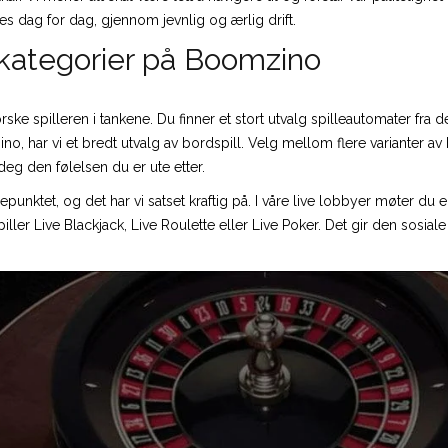
eres dag for dag, gjennom jevnlig og ærlig drift.
kategorier på Boomzino
rske spilleren i tankene. Du finner et stort utvalg spilleautomater fr
sino, har vi et bredt utvalg av bordspill. Velg mellom flere varianter av
deg den følelsen du er ute etter.
punktet, og det har vi satset kraftig på. I våre live lobbyer møter du
er Live Blackjack, Live Roulette eller Live Poker. Det gir den sosiale