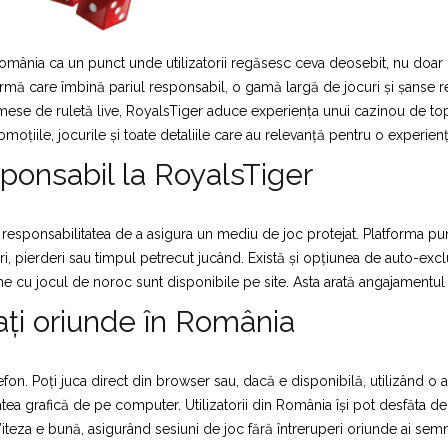
mânia ca un punct unde utilizatorii regăsesc ceva deosebit, nu doar u
rmă care îmbină pariul responsabil, o gamă largă de jocuri și șanse rea
mese de ruletă live, RoyalsTiger aduce experiența unui cazinou de to
oțiile, jocurile și toate detaliile care au relevanță pentru o experienț
ponsabil la RoyalsTiger
sponsabilitatea de a asigura un mediu de joc protejat. Platforma pun
eri, pierderi sau timpul petrecut jucând. Există și opțiunea de auto-e
me cu jocul de noroc sunt disponibile pe site. Asta arată angajamentul 
cați oriunde în România
on. Poți juca direct din browser sau, dacă e disponibilă, utilizând o a
tatea grafică de pe computer. Utilizatorii din România își pot desfăta de
iteza e bună, asigurând sesiuni de joc fără întreruperi oriunde ai semn