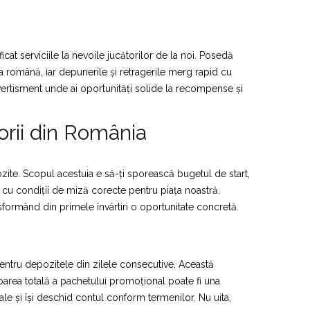
at serviciile la nevoile jucătorilor de la noi. Posedă
imba română, iar depunerile și retragerile merg rapid cu
vertisment unde ai oportunități solide la recompense și
orii din România
ite. Scopul acestuia e să-ți sporească bugetul de start,
t, cu condiții de miză corecte pentru piața noastră.
nsformând din primele învârtiri o oportunitate concretă.
tru depozitele din zilele consecutive. Această
loarea totală a pachetului promoțional poate fi una
iale și își deschid contul conform termenilor. Nu uita,