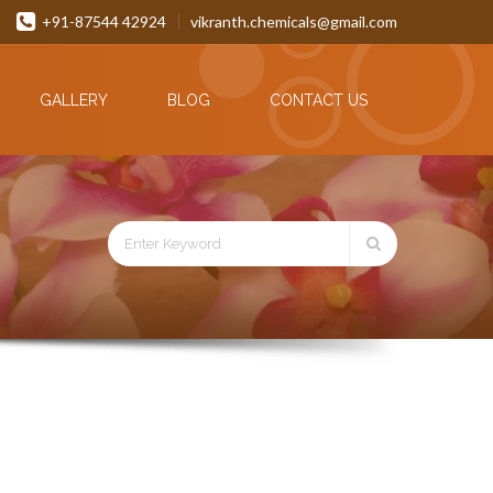
+91-87544 42924
vikranth.chemicals@gmail.com
GALLERY
BLOG
CONTACT US