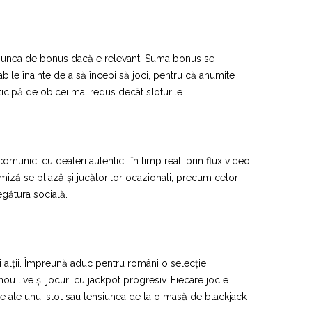
opțiunea de bonus dacă e relevant. Suma bonus se
labile înainte de a să începi să joci, pentru că anumite
ticipă de obicei mai redus decât sloturile.
omunici cu dealeri autentici, în timp real, prin flux video
 miză se pliază și jucătorilor ocazionali, precum celor
egătura socială.
i alții. Împreună aduc pentru români o selecție
ou live și jocuri cu jackpot progresiv. Fiecare joc e
tice ale unui slot sau tensiunea de la o masă de blackjack