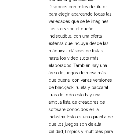
Dispones con miles de títulos
para elegir, abarcando todas las
variedades que se te imagines.
Las slots son el dueño
indiscutible, con una oferta
extensa que incluye desde las
máquinas clásicas de frutas
hasta los video slots más
elaborados. También hay una
área de juegos de mesa más
que buena, con varias versiones
de blackjack, ruleta y baccarat.
Tras de todo esto hay una
amplia lista de creadores de
software conocidos en la
industria. Esto es una garantía de
que los juegos son de alta
calidad, limpios y múltiples para