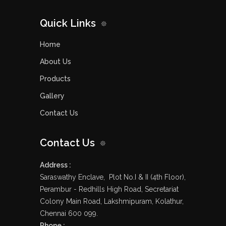
Quick Links
Home
About Us
Products
Gallery
Contact Us
Contact Us
Address :
Saraswathy Enclave, Plot No.I & II (4th Floor),
Perambur - Redhills High Road, Secretariat
Colony Main Road, Lakshmipuram, Kolathur,
Chennai 600 099.
Phone :