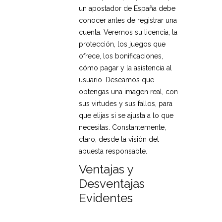
un apostador de España debe
conocer antes de registrar una
cuenta. Veremos su licencia, la
protección, los juegos que
ofrece, los bonificaciones,
cómo pagar y la asistencia al
usuario. Deseamos que
obtengas una imagen real, con
sus virtudes y sus fallos, para
que elijas si se ajusta a lo que
necesitas. Constantemente,
claro, desde la visión del
apuesta responsable.
Ventajas y
Desventajas
Evidentes