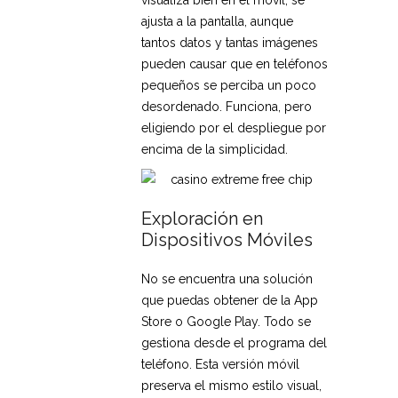
ajusta a la pantalla, aunque
tantos datos y tantas imágenes
pueden causar que en teléfonos
pequeños se perciba un poco
desordenado. Funciona, pero
eligiendo por el despliegue por
encima de la simplicidad.
Exploración en
Dispositivos Móviles
No se encuentra una solución
que puedas obtener de la App
Store o Google Play. Todo se
gestiona desde el programa del
teléfono. Esta versión móvil
preserva el mismo estilo visual,