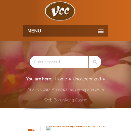
MENU
You are here:
Home
Uncategorized
Análisis para Apostadores de España de la
Web Bonuskong Casino