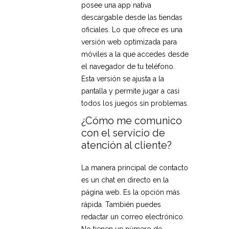
posee una app nativa
descargable desde las tiendas
oficiales. Lo que ofrece es una
versión web optimizada para
móviles a la que accedes desde
el navegador de tu teléfono.
Esta versión se ajusta a la
pantalla y permite jugar a casi
todos los juegos sin problemas.
¿Cómo me comunico
con el servicio de
atención al cliente?
La manera principal de contacto
es un chat en directo en la
página web. Es la opción más
rápida. También puedes
redactar un correo electrónico.
No tienen un número de