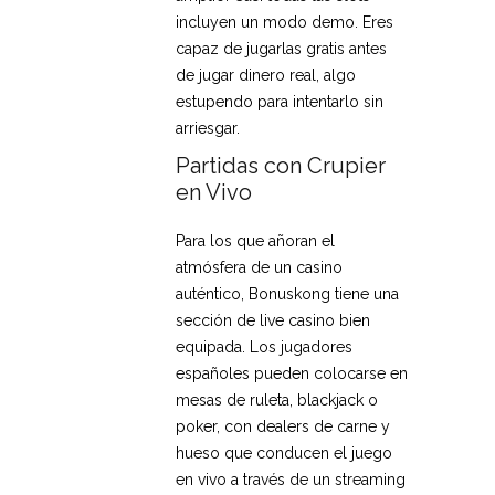
incluyen un modo demo. Eres
capaz de jugarlas gratis antes
de jugar dinero real, algo
estupendo para intentarlo sin
arriesgar.
Partidas con Crupier
en Vivo
Para los que añoran el
atmósfera de un casino
auténtico, Bonuskong tiene una
sección de live casino bien
equipada. Los jugadores
españoles pueden colocarse en
mesas de ruleta, blackjack o
poker, con dealers de carne y
hueso que conducen el juego
en vivo a través de un streaming