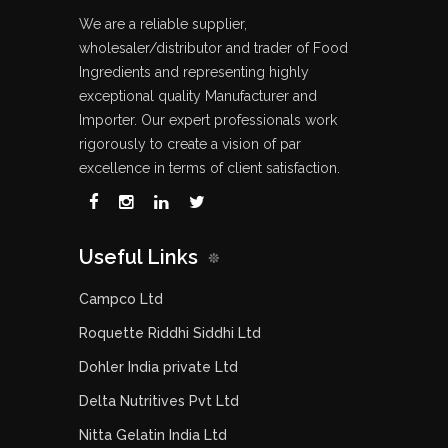
We are a reliable supplier,
wholesaler/distributor and trader of Food
Ingredients and representing highly
exceptional quality Manufacturer and
Importer. Our expert professionals work
rigorously to create a vision of par
excellence in terms of client satisfaction.
Useful Links
Campco Ltd
Roquette Riddhi Siddhi Ltd
Dohler India private Ltd
Delta Nutritives Pvt Ltd
Nitta Gelatin India Ltd