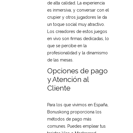
de alta calidad. La experiencia
es inmersiva, y conversar con el
crupier y otros jugadores le da
un toque social muy atractivo.
Los creadores de estos juegos
en vivo son firmas dedicadas, lo
que se percibe en la
profesionalidad y la dinamismo
de las mesas.
Opciones de pago
y Atención al
Cliente
Para los que vivimos en España,
Bonuskong proporciona los
métodos de pago más
comunes. Puedes emplear tus