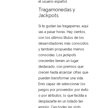
el usuario español.
Tragamonedas y
Jackpots
Si te gustan las tragaperras, aquí
vas a pasar horas. Hay cientos,
con los últimos títulos de los
desarrolladores más conocidos
y también propuestas menos
conocidas. Los jackpots
crecientes tienen un lugar
destacado, con premios que
crecen hasta alcanzar cifras que
pueden transformar una vida.
Eres capaz de seleccionar los
juegos por proveedor, por éxito
o por atributos, lo que facilita a
desplazarte en un listado tan
amplio. Casi todas las slots