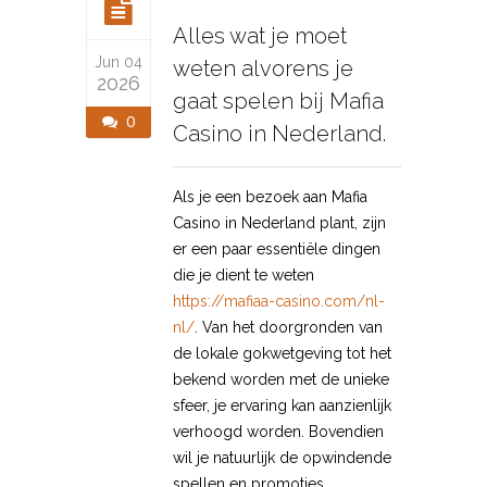
Alles wat je moet
Jun 04
weten alvorens je
2026
gaat spelen bij Mafia
0
Casino in Nederland.
Als je een bezoek aan Mafia
Casino in Nederland plant, zijn
er een paar essentiële dingen
die je dient te weten
https://mafiaa-casino.com/nl-
nl/
. Van het doorgronden van
de lokale gokwetgeving tot het
bekend worden met de unieke
sfeer, je ervaring kan aanzienlijk
verhoogd worden. Bovendien
wil je natuurlijk de opwindende
spellen en promoties