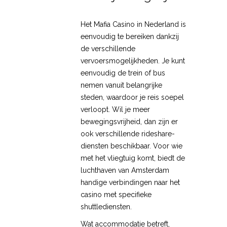
Het Mafia Casino in Nederland is
eenvoudig te bereiken dankzij
de verschillende
vervoersmogelijkheden. Je kunt
eenvoudig de trein of bus
nemen vanuit belangrijke
steden, waardoor je reis soepel
verloopt. Wil je meer
bewegingsvrijheid, dan zijn er
ook verschillende rideshare-
diensten beschikbaar. Voor wie
met het vliegtuig komt, biedt de
luchthaven van Amsterdam
handige verbindingen naar het
casino met specifieke
shuttlediensten.
Wat accommodatie betreft,