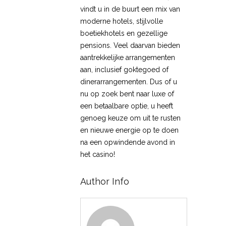
vindt u in de buurt een mix van
moderne hotels, stijlvolle
boetiekhotels en gezellige
pensions. Veel daarvan bieden
aantrekkelijke arrangementen
aan, inclusief goktegoed of
dinerarrangementen. Dus of u
nu op zoek bent naar luxe of
een betaalbare optie, u heeft
genoeg keuze om uit te rusten
en nieuwe energie op te doen
na een opwindende avond in
het casino!
Author Info