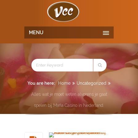
MENU
You are here:
Home
Uncategorized
Alles wat je moet weten alvorens je gaat
spelen bij Mafia Casino in Nederland.