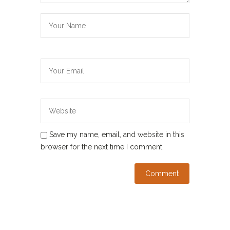
Save my name, email, and website in this
browser for the next time I comment.