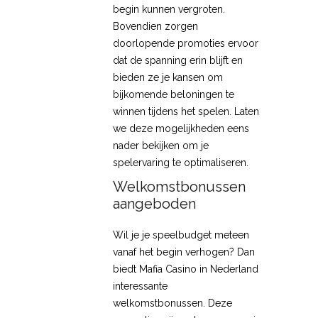
begin kunnen vergroten.
Bovendien zorgen
doorlopende promoties ervoor
dat de spanning erin blijft en
bieden ze je kansen om
bijkomende beloningen te
winnen tijdens het spelen. Laten
we deze mogelijkheden eens
nader bekijken om je
spelervaring te optimaliseren.
Welkomstbonussen
aangeboden
Wil je je speelbudget meteen
vanaf het begin verhogen? Dan
biedt Mafia Casino in Nederland
interessante
welkomstbonussen. Deze