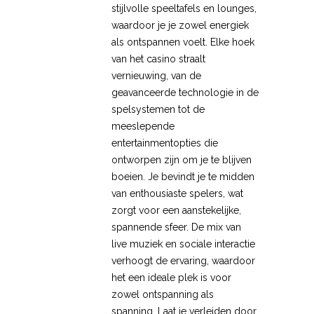
stijlvolle speeltafels en lounges,
waardoor je je zowel energiek
als ontspannen voelt. Elke hoek
van het casino straalt
vernieuwing, van de
geavanceerde technologie in de
spelsystemen tot de
meeslepende
entertainmentopties die
ontworpen zijn om je te blijven
boeien. Je bevindt je te midden
van enthousiaste spelers, wat
zorgt voor een aanstekelijke,
spannende sfeer. De mix van
live muziek en sociale interactie
verhoogt de ervaring, waardoor
het een ideale plek is voor
zowel ontspanning als
spanning. Laat je verleiden door