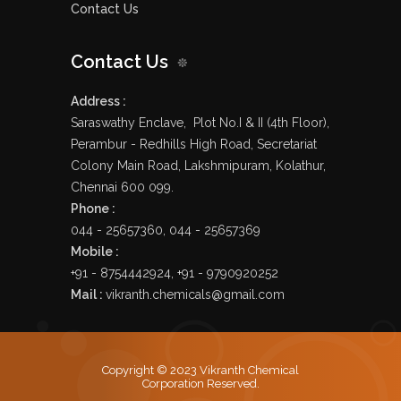
Contact Us
Contact Us
Address :
Saraswathy Enclave, Plot No.I & II (4th Floor),
Perambur - Redhills High Road, Secretariat
Colony Main Road, Lakshmipuram, Kolathur,
Chennai 600 099.
Phone :
044 - 25657360, 044 - 25657369
Mobile :
+91 - 8754442924, +91 - 9790920252
Mail :
vikranth.chemicals@gmail.com
Copyright © 2023 Vikranth Chemical
Corporation Reserved.