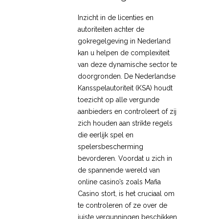
Inzicht in de licenties en
autoriteiten achter de
gokregelgeving in Nederland
kan u helpen de complexiteit
van deze dynamische sector te
doorgronden. De Nederlandse
Kansspelautoriteit (KSA) houdt
toezicht op alle vergunde
aanbieders en controleert of zij
zich houden aan strikte regels
die eerlijk spel en
spelersbescherming
bevorderen. Voordat u zich in
de spannende wereld van
online casino’s zoals Mafia
Casino stort, is het cruciaal om
te controleren of ze over de
juiste vergunningen beschikken.