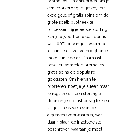
promoties zijn ontworpen om je
een voorsprong te geven, met
extra geld of gratis spins om de
grote spelbibliotheek te
ontdekken. Bij je eerste storting
kun je bijvoorbeeld een bonus
van 100% ontvangen, waarmee
je je initiële inzet verhoogt en je
meer kunt spelen. Daarnaast
bevatten sommige promoties
gratis spins op populaire
gokkasten. Om hiervan te
profiteren, hoef je je alleen maar
te registreren, een storting te
doen en je bonusbedrag te zien
stijgen. Lees wel even de
algemene voorwaarden, want
daarin staan de inzetvereisten
beschreven waaraan je moet