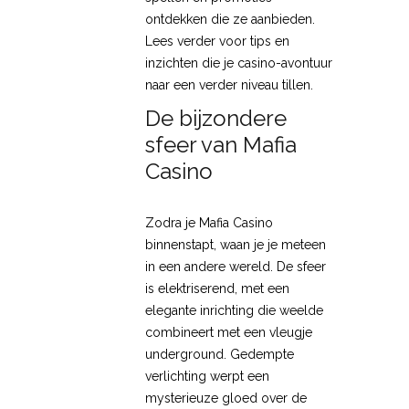
ontdekken die ze aanbieden.
Lees verder voor tips en
inzichten die je casino-avontuur
naar een verder niveau tillen.
De bijzondere
sfeer van Mafia
Casino
Zodra je Mafia Casino
binnenstapt, waan je je meteen
in een andere wereld. De sfeer
is elektriserend, met een
elegante inrichting die weelde
combineert met een vleugje
underground. Gedempte
verlichting werpt een
mysterieuze gloed over de