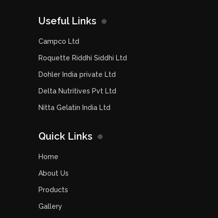
Useful Links
Campco Ltd
Roquette Riddhi Siddhi Ltd
Dohler India private Ltd
Delta Nutritives Pvt Ltd
Nitta Gelatin India Ltd
Quick Links
Home
About Us
Products
Gallery