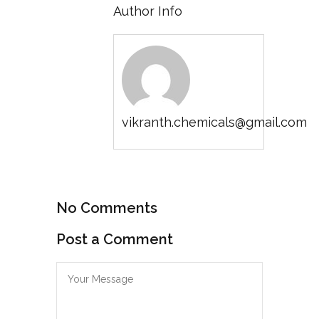
Author Info
vikranth.chemicals@gmail.com
No Comments
Post a Comment