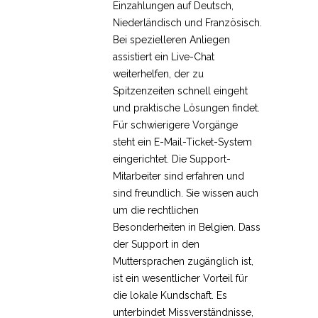
Einzahlungen auf Deutsch,
Niederländisch und Französisch.
Bei spezielleren Anliegen
assistiert ein Live-Chat
weiterhelfen, der zu
Spitzenzeiten schnell eingeht
und praktische Lösungen findet.
Für schwierigere Vorgänge
steht ein E-Mail-Ticket-System
eingerichtet. Die Support-
Mitarbeiter sind erfahren und
sind freundlich. Sie wissen auch
um die rechtlichen
Besonderheiten in Belgien. Dass
der Support in den
Muttersprachen zugänglich ist,
ist ein wesentlicher Vorteil für
die lokale Kundschaft. Es
unterbindet Missverständnisse,