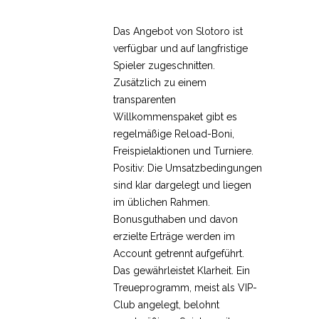
Das Angebot von Slotoro ist
verfügbar und auf langfristige
Spieler zugeschnitten.
Zusätzlich zu einem
transparenten
Willkommenspaket gibt es
regelmäßige Reload-Boni,
Freispielaktionen und Turniere.
Positiv: Die Umsatzbedingungen
sind klar dargelegt und liegen
im üblichen Rahmen.
Bonusguthaben und davon
erzielte Erträge werden im
Account getrennt aufgeführt.
Das gewährleistet Klarheit. Ein
Treueprogramm, meist als VIP-
Club angelegt, belohnt