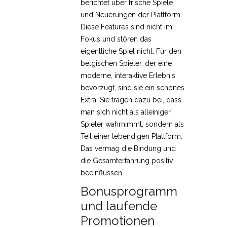
berichtet über frische Spiele
und Neuerungen der Plattform.
Diese Features sind nicht im
Fokus und stören das
eigentliche Spiel nicht. Für den
belgischen Spieler, der eine
moderne, interaktive Erlebnis
bevorzugt, sind sie ein schönes
Extra. Sie tragen dazu bei, dass
man sich nicht als alleiniger
Spieler wahrnimmt, sondern als
Teil einer lebendigen Plattform.
Das vermag die Bindung und
die Gesamterfahrung positiv
beeinflussen.
Bonusprogramm
und laufende
Promotionen