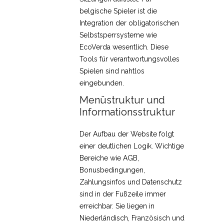
belgische Spieler ist die
Integration der obligatorischen
Selbstsperrsysteme wie
EcoVerda wesentlich. Diese
Tools für verantwortungsvolles
Spielen sind nahtlos
eingebunden.
Menüstruktur und
Informationsstruktur
Der Aufbau der Website folgt
einer deutlichen Logik. Wichtige
Bereiche wie AGB,
Bonusbedingungen,
Zahlungsinfos und Datenschutz
sind in der Fußzeile immer
erreichbar. Sie liegen in
Niederländisch, Französisch und