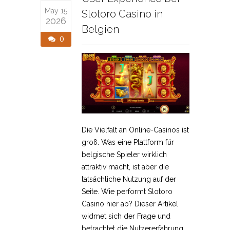
May 15
Slotoro Casino in
2026
Belgien
0
Die Vielfalt an Online-Casinos ist
groß. Was eine Plattform für
belgische Spieler wirklich
attraktiv macht, ist aber die
tatsächliche Nutzung auf der
Seite. Wie performt Slotoro
Casino hier ab? Dieser Artikel
widmet sich der Frage und
betrachtet die Nutzererfahrung