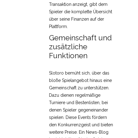
Transaktion anzeigt, gibt dem
Spieler die komplette Übersicht
über seine Finanzen auf der
Plattform.
Gemeinschaft und
zusätzliche
Funktionen
Slotoro bemüht sich, über das
bloße Spielangebot hinaus eine
Gemeinschaft zu unterstützen.
Dazu dienen regelmäßige
Turniere und Bestenlisten, bei
denen Spieler gegeneinander
spielen. Diese Events fördern
den Konkurrenzgeist und bieten
weitere Preise. Ein News-Blog