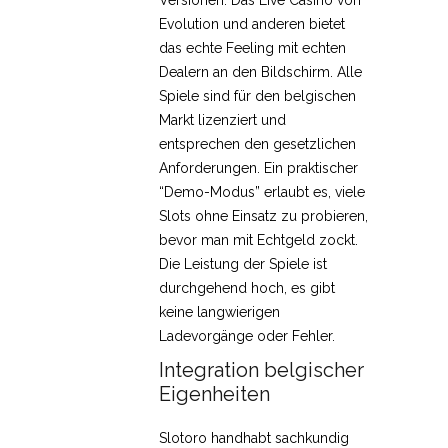
Evolution und anderen bietet
das echte Feeling mit echten
Dealern an den Bildschirm. Alle
Spiele sind für den belgischen
Markt lizenziert und
entsprechen den gesetzlichen
Anforderungen. Ein praktischer
“Demo-Modus” erlaubt es, viele
Slots ohne Einsatz zu probieren,
bevor man mit Echtgeld zockt.
Die Leistung der Spiele ist
durchgehend hoch, es gibt
keine langwierigen
Ladevorgänge oder Fehler.
Integration belgischer
Eigenheiten
Slotoro handhabt sachkundig