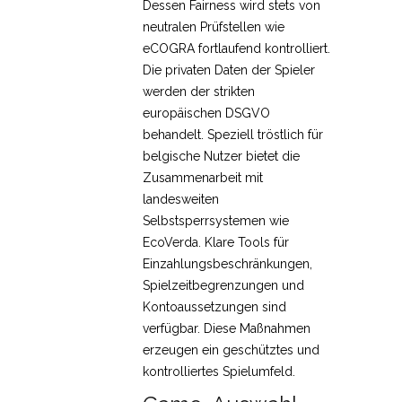
Dessen Fairness wird stets von
neutralen Prüfstellen wie
eCOGRA fortlaufend kontrolliert.
Die privaten Daten der Spieler
werden der strikten
europäischen DSGVO
behandelt. Speziell tröstlich für
belgische Nutzer bietet die
Zusammenarbeit mit
landesweiten
Selbstsperrsystemen wie
EcoVerda. Klare Tools für
Einzahlungsbeschränkungen,
Spielzeitbegrenzungen und
Kontoaussetzungen sind
verfügbar. Diese Maßnahmen
erzeugen ein geschütztes und
kontrolliertes Spielumfeld.