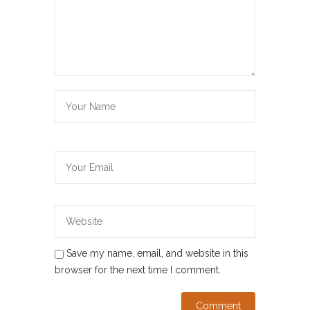
Save my name, email, and website in this
browser for the next time I comment.