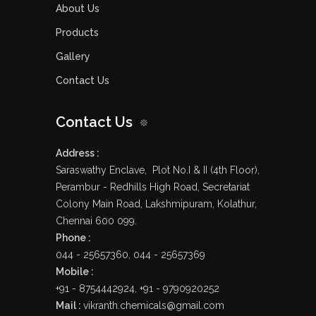
About Us
Products
Gallery
Contact Us
Contact Us
Address :
Saraswathy Enclave, Plot No.I & II (4th Floor),
Perambur - Redhills High Road, Secretariat
Colony Main Road, Lakshmipuram, Kolathur,
Chennai 600 099.
Phone :
044 - 25657360, 044 - 25657369
Mobile :
+91 - 8754442924, +91 - 9790920252
Mail :
vikranth.chemicals@gmail.com