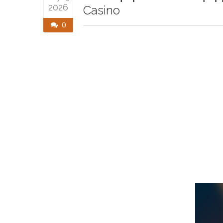
2026
Casino
0