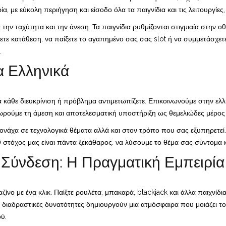
, με εύκολη περιήγηση και είσοδο όλα τα παιγνίδια και τις λειτουργίες
 την ταχύτητα και την άνεση. Τα παιγνίδια ρυθμίζονται στιγμιαία στην 
νετε κατάθεση, να παίξετε το αγαπημένο σας σας slot ή να συμμετάσχετε
.
α Ελληνικά
α κάθε διευκρίνιση ή πρόβλημα αντιμετωπίζετε. Επικοινωνούμε στην ελ
εωρούμε τη άμεση και αποτελεσματική υποστήριξη ως θεμελιώδες μέρος
μονάχα σε τεχνολογικά θέματα αλλά και στον τρόπο που σας εξυπηρετεί
 στόχος μας είναι πάντα ξεκάθαρος: να λύσουμε το θέμα σας σύντομα κ
 Σύνδεση: Η Πραγματική Εμπειρία
ίνο με ένα κλικ. Παίξτε ρουλέτα, μπακαρά, blackjack και άλλα παιχνίδ
ι διαδραστικές δυνατότητες δημιουργούν μια ατμόσφαιρα που μοιάζει τον
ού.