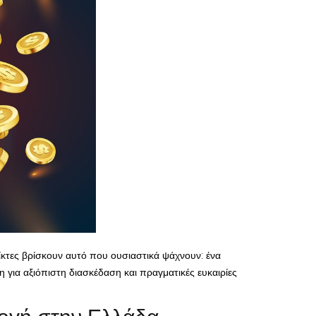
ίκτες βρίσκουν αυτό που ουσιαστικά ψάχνουν: ένα
για αξιόπιστη διασκέδαση και πραγματικές ευκαιρίες