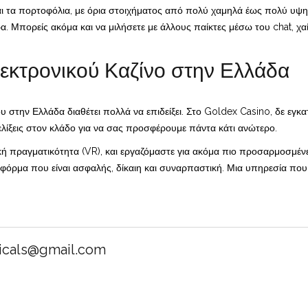
 τα πορτοφόλια, με όρια στοιχήματος από πολύ χαμηλά έως πολύ υψηλά. 
α. Μπορείς ακόμα και να μιλήσετε με άλλους παίκτες μέσω του chat, χα
εκτρονικού Καζίνο στην Ελλάδα
ου στην Ελλάδα διαθέτει πολλά να επιδείξει. Στο Goldex Casino, δε εγκ
ξελίξεις στον κλάδο για να σας προσφέρουμε πάντα κάτι ανώτερο.
νική πραγματικότητα (VR), και εργαζόμαστε για ακόμα πιο προσαρμοσμέ
όρμα που είναι ασφαλής, δίκαιη και συναρπαστική. Μια υπηρεσία που 
micals@gmail.com