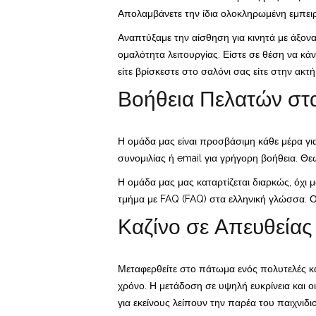
Απολαμβάνετε την ίδια ολοκληρωμένη εμπειρία
Αναπτύξαμε την αίσθηση για κινητά με άξονα
ομαλότητα λειτουργίας. Είστε σε θέση να κά
είτε βρίσκεστε στο σαλόνι σας είτε στην ακτή
Βοήθεια Πελατών στ
Η ομάδα μας είναι προσβάσιμη κάθε μέρα γι
συνομιλίας ή email για γρήγορη βοήθεια. Θ
Η ομάδα μας μας καταρτίζεται διαρκώς, όχι 
τμήμα με FAQ (FAQ) στα ελληνική γλώσσα. Ο
Καζίνο σε Απευθείας
Μεταφερθείτε στο πάτωμα ενός πολυτελές καζ
χρόνο. Η μετάδοση σε υψηλή ευκρίνεια και ο
για εκείνους λείπουν την παρέα του παιχνιδι