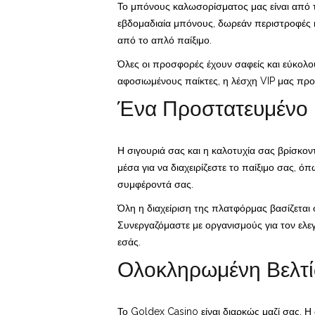
Το μπόνους καλωσορίσματος μας είναι από τα
εβδομαδιαία μπόνους, δωρεάν περιστροφές κ
από το απλό παίξιμο.
Όλες οι προσφορές έχουν σαφείς και εύκολους
αφοσιωμένους παίκτες, η λέσχη VIP μας προ
Ένα Προστατευμένο Π
Η σιγουριά σας και η καλοτυχία σας βρίσκον
μέσα για να διαχειρίζεστε το παίξιμο σας, ό
συμφέροντά σας.
Όλη η διαχείριση της πλατφόρμας βασίζεται
Συνεργαζόμαστε με οργανισμούς για τον ελεγ
εσάς.
Ολοκληρωμένη Βελτί
Το Goldex Casino είναι διαρκώς μαζί σας. Η 