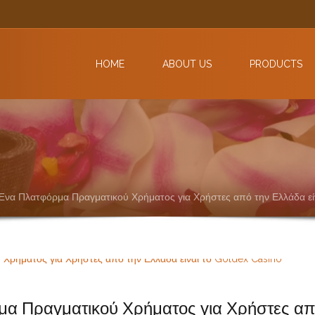
HOME
ABOUT US
PRODUCTS
Ένα Πλατφόρμα Πραγματικού Χρήματος για Χρήστες από την Ελλάδα είν
α Πραγματικού Χρήματος για Χρήστες από