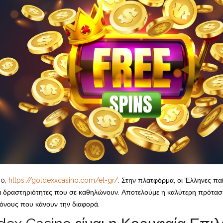
no,
https://goldexxcasino.com/el-gr/
. Στην πλατφόρμα, οι Έλληνες πα
ι δραστηριότητες που σε καθηλώνουν. Αποτελούμε η καλύτερη πρόταση 
μπόνους που κάνουν την διαφορά.