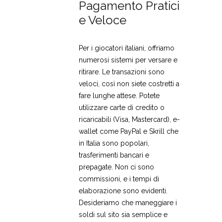
Pagamento Pratici
e Veloce
Per i giocatori italiani, offriamo
numerosi sistemi per versare e
ritirare. Le transazioni sono
veloci, così non siete costretti a
fare lunghe attese. Potete
utilizzare carte di credito o
ricaricabili (Visa, Mastercard), e-
wallet come PayPal e Skrill che
in Italia sono popolari,
trasferimenti bancari e
prepagate. Non ci sono
commissioni, e i tempi di
elaborazione sono evidenti.
Desideriamo che maneggiare i
soldi sul sito sia semplice e