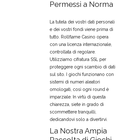
Permessi a Norma
La tutela dei vostri dati personali
e dei vostri fondi viene prima di
tutto. Rollflame Casino opera
con una licenza internazionale,
controllata di regolare.
Utilizziamo cifratura SSL per
proteggere ogni scambio di dati
sul sito. I giochi funzionano con
sistemi di numeri aleatori
omologati, così ogni round è
imparziale. In virtù di questa
chiarezza, siete in grado di
scommettere tranquilli,
dedicandovi solo a divertirvi.
La Nostra Ampia
Raccolta di Giochi