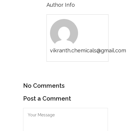
Author Info
vikranth.chemicals@gmail.com
No Comments
Post a Comment