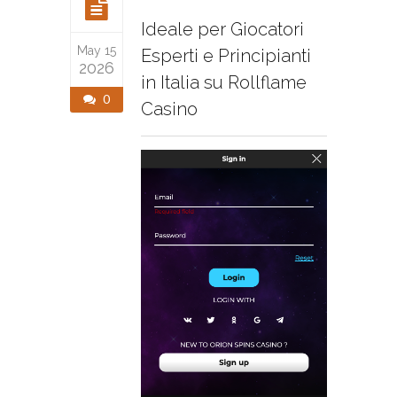
Ideale per Giocatori
May 15
Esperti e Principianti
2026
in Italia su Rollflame
0
Casino