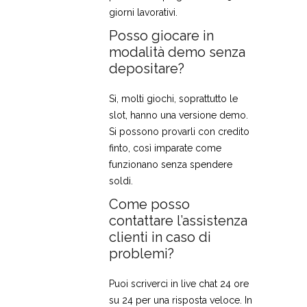
giorni lavorativi.
Posso giocare in
modalità demo senza
depositare?
Sì, molti giochi, soprattutto le
slot, hanno una versione demo.
Si possono provarli con credito
finto, così imparate come
funzionano senza spendere
soldi.
Come posso
contattare l’assistenza
clienti in caso di
problemi?
Puoi scriverci in live chat 24 ore
su 24 per una risposta veloce. In