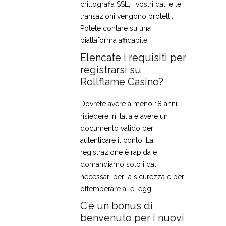
crittografia SSL, i vostri dati e le
transazioni vengono protetti.
Potete contare su una
piattaforma affidabile.
Elencate i requisiti per
registrarsi su
Rollflame Casino?
Dovrete avere almeno 18 anni,
risiedere in Italia e avere un
documento valido per
autenticare il conto. La
registrazione è rapida e
domandiamo solo i dati
necessari per la sicurezza e per
ottemperare a le leggi.
C’è un bonus di
benvenuto per i nuovi