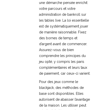
une démarche pensée enrichit
votre parcours et votre
administration de bankroll sur
les tables live. La loi essentielle
est de systématiquement jouer
de manière raisonnable. Fixez
des bornes de temps et
d’argent avant de commencer.
Assurez-vous de bien
comprendre les principes du
jeu opté, y compris les paris
complémentaires et leurs taux
de paiement, car ceux-ci varient.
Pour des jeux comme le
blackjack, des méthodes de
base sont disponibles. Elles
autorisent de abaisser l’avantage
de la maison. Les utiliser peut