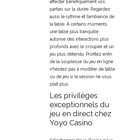
affecter bénéfiquement vos
parties sur la durée. Regardez
aussi le rythme et l’ambiance de
la table. À certains moments,
une table plus tranquille
autorise des interactions plus
profonds avec le croupier et un
jeu plus détendu. Profitez enfin
de la souplesse du jeu en ligne :
n’hésitez pas à modifier de table
ou de jeu si la session ne vous
plaît plus.
Les privilèges
exceptionnels du
jeu en direct chez
Yoyo Casino