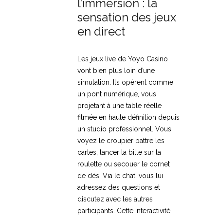
l’immersion : la
sensation des jeux
en direct
Les jeux live de Yoyo Casino
vont bien plus loin d’une
simulation. Ils opèrent comme
un pont numérique, vous
projetant à une table réelle
filmée en haute définition depuis
un studio professionnel. Vous
voyez le croupier battre les
cartes, lancer la bille sur la
roulette ou secouer le cornet
de dés. Via le chat, vous lui
adressez des questions et
discutez avec les autres
participants. Cette interactivité