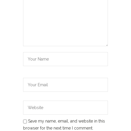
Save my name, email, and website in this
browser for the next time I comment.