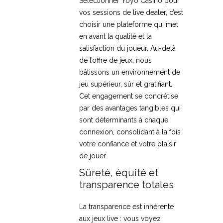
Sélectionner Yoyo Casino pour
vos sessions de live dealer, c’est
choisir une plateforme qui met
en avant la qualité et la
satisfaction du joueur. Au-delà
de l’offre de jeux, nous
bâtissons un environnement de
jeu supérieur, sûr et gratifiant.
Cet engagement se concrétise
par des avantages tangibles qui
sont déterminants à chaque
connexion, consolidant à la fois
votre confiance et votre plaisir
de jouer.
Sûreté, équité et
transparence totales
La transparence est inhérente
aux jeux live : vous voyez