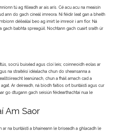
nníonn tú ag filleadh ar ais arís. Cé acu acu na meaisín
ud ann do gach cineál imreora. Ní féidir leat gan a bheith
mbíonn déileálaí beo ag imirt le imreoir i am fíor. Ná
 gach babhta spreagúil. Nochtann gach cuairt sraith úr
r dtús, socrú buiséad agus cloí leis; coinneoidh eolas ar
agus na straitéisí idéalacha chun do sheansanna a
alltóireacht leanúnach, chun a fháil amach cad a
agat. Ar deireadh, ná bíodh faitíos ort buntáistí agus cur
 mar go dtugann gach seisiún féidearthachtaí nua le
aí Am Saor
 ar na buntáistí a bhaineann le briseadh a ghlacadh le