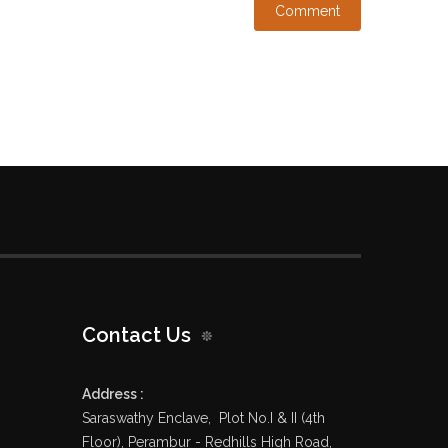
Contact Us
Address :
Saraswathy Enclave, Plot No.I & II (4th
Floor), Perambur - Redhills High Road,