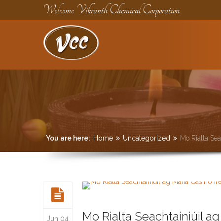
Welcome Vikranth Chemical Corporation
You are here:
Home
Uncategorized
Mo Rialta Sea
Mo Rialta Seachtainiúil ag
Jun 04