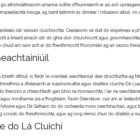
go athsholáthraíonn amanna scíthe d’fhuinneamh ar ais ach spreagann 
 timpeallachta beoga, ag baint taitnimh as dinnéar i mbialann áitiúil, nó a
idealú idir seisiúin cluichíochta. Ceadaíonn sé duit do eispéireas a p
ht a bhaint amach idir do ghrá don chluichíocht agus gníomhaíochtaí r
 chuid am saor ach ar do fheidhmíocht fhoriomlán ag an casino freisi
eachtainiúil
eith difriúil, is féidir le sceideal seachtainiúil dea-struchtúrtha ag M
bhreithniú a dhéanamh ar nuashonruithe agus straitéisí cluiche Dé Luai
 do theicnící a chleachtadh gan bhrú na hiomaíochta. I lár na seachtain
t agus modhanna úra a fhoghlaim. Faoin Déardaoin, cuir am ar leatao
 hAoine agus Dé Sathairn do do oícheanta móra cearrbhachais, agus tú fe
crúdú do fheidhmíochta, agus ag lorg réimsí chun do straitéis a nua
e do Lá Cluichí