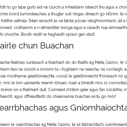
gfidh tú go tapa gurb iad na cluichí a mheallann isteach thú agus a choi
luiche boird tumoideachais a thugtar sult Vegas díreach go hÉirinn, tá r
réithe uathúla. Déan iarracht as na táblaí pócair idirghníomhach, áit a 
oiread; cruthaíonn a n-atmaisféar beoga agus a casadh nua-aimseartha
ithí choíche. Bíodh réidh le haghaidh spraoi gan stad!
hairle chun Buachan
 buaiteacha feabhas suntasach a thabhairt do do thaithí ag Mafia Casino. A
laim faoi na cluichí a imríonn tú—foghlaim na rialacha, na corrlaigh, 
a modhanna gealltóireachta, cosúil le gealltóireacht fhorásach nó ge
m; imir le linn uaireanta neamh-bhuaic nuair a bheidh níos lú comórtais 
ll breise sin a thabhairt duit. Coimeád d’intinn géar agus fan solúbtha,
aitheacht, agus d’fhéadfadh do sheansanna buachan ardú go mór!
Cearrbhachas agus Gníomhaíocht
haineann le cearrbhachas ag Mafia Casino, tá sé tábhachtach cuimhneamh