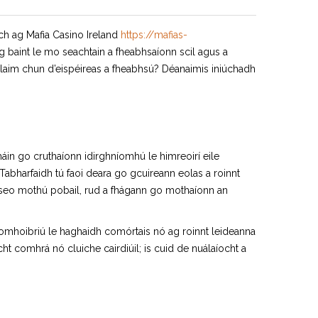
ach ag Mafia Casino Ireland
https://mafias-
ag baint le mo seachtain a fheabhsaíonn scil agus a
olaim chun d’eispéireas a fheabhsú? Déanaimis iniúchadh
mháin go cruthaíonn idirghníomhú le himreoirí eile
abharfaidh tú faoi deara go gcuireann eolas a roinnt
ta seo mothú pobail, rud a fhágann go mothaíonn an
g comhoibriú le haghaidh comórtais nó ag roinnt leideanna
t comhrá nó cluiche cairdiúil; is cuid de nuálaíocht a