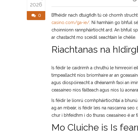
2026
0
B’fhéidir nach dtuigfidh tú cé chomh struch
casino.com/ga-ie/
. Ní hamháin go bhfuil s
choinníonn rannpháirtíocht ard. An bhfuil 
ar chastacht mo sceidil seachtain le chéile.
Riachtanas na hIdirg
Is féidir le caidrimh a chruthú le himreoirí
timpeallacht níos bríomhaire ar an gceasaí
agus díospóireacht a dhéanamh faoi an imirt
ceasaíneo níos fáilteach agus níos lú aonar
Is féidir le líonrú comhpháirtíochtaí a bhun
ag an mbeár, is féidir leis na nascanna seo
chur i bhfeidhm i do thuras ceasaíneo é ar f
Mo Cluiche is Is fea