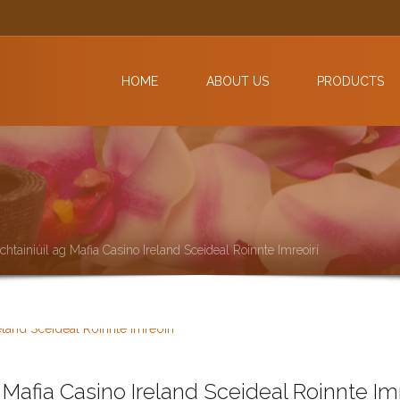
HOME
ABOUT US
PRODUCTS
chtainiúil ag Mafia Casino Ireland Sceideal Roinnte Imreoirí
 Mafia Casino Ireland Sceideal Roinnte Imr