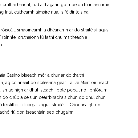
cruthaitheacht, rud a fhágann go mbeidh tú in ann imirt
g triail caitheamh aimsire nua, is féidir leis na
hróiseáil, smaoineamh a dhéanamh ar do straitéisí, agus
oinnte, cruthaíonn tú taithí chuimsitheach a
n.
afia Casino biseach mór a chur ar do thaithí
n, ag coinneáil do scileanna géar. Tá Dé Máirt oiriúnach
e, smaoinigh ar dhul isteach i bplé pobail nó i bhfóraim;
bh do chúpla seisiún cearrbhachais chun do dhul chun
istithe le léargais agus straitéisí. Críochnaigh do
chóiriú don tseachtain seo chugainn.