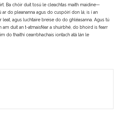
rt. Ba chóir duit tosú le cleachtas maith maidine—
 ar do pleananna agus do cuspóirí don lá; is í an
rr leat, agus luchtaire breise do do ghléasanna. Agus tú
am duit an t-atmaisféar a shuirbhé, do bhoird is fearr
m do thaithí cearrbhachais iontach atá lán le