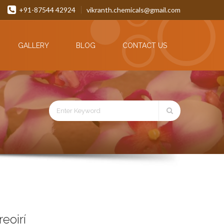
+91-87544 42924
vikranth.chemicals@gmail.com
GALLERY
BLOG
CONTACT US
eoirí