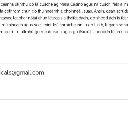
éanna ullmhú do lá cluiche ag Mafia Casino agus na cluichí féin a imi
easta cothrom chun do fhuinneamh a choinneáil suas. Ansin, déan scrúdú
htanas: leabhar nótaí chun léargais a thaifeadadh, do sheod ádh is fea
uiníneach agus sceitimíní. Má shroicheann tú go luath, tugann sé sin 
mreoirí. Trí ullmhú go meabhrach agus go fisiciúil, socróidh tú an chéi
micals@gmail.com