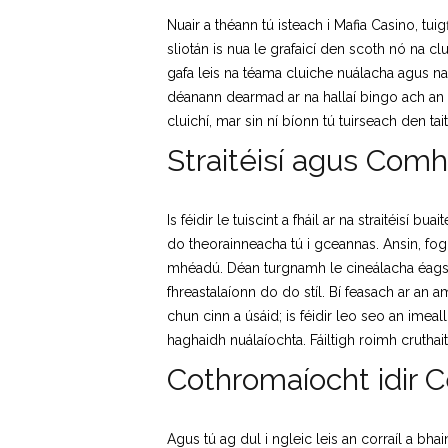
Nuair a théann tú isteach i Mafia Casino, tui
sliotán is nua le grafaicí den scoth nó na c
gafa leis na téama cluiche nuálacha agus na t
déanann dearmad ar na hallaí bingo ach an 
cluichí, mar sin ní bíonn tú tuirseach den ta
Straitéisí agus Com
Is féidir le tuiscint a fháil ar na straitéisí
do theorainneacha tú i gceannas. Ansin, fogh
mhéadú. Déan turgnamh le cineálacha éagsúl
fhreastalaíonn do do stíl. Bí feasach ar an a
chun cinn a úsáid; is féidir leo seo an imea
haghaidh nuálaíochta. Fáiltigh roimh cruth
Cothromaíocht idir 
Agus tú ag dul i ngleic leis an corraíl a b