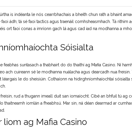
túrtha is indéanta le nós cearrbhachais a bheith chun rath a bhaint am
é faoi ádh; tá sé faoi tactics agus traenáil comhsheasmhach. Tá rithim 
spéis ort faoi conas a imríonn gach lá agus cad iad na modhanna a mh
hníomhaíochta Sóisialta
 eile feabhas suntasach a thabhairt do do thaithí ag Mafia Casino. Ní ha
neo ach cuireann sé le modhanna nuálacha agus dearcadh nua freisin. T
 léargais le do sheisiúin. Cothaíonn na hidirghníomhaíochtaí sóisial
ach.
ú freisin, rud a thugann imeall duit san iomaíocht. Cibé an bhfuil tú a
 do thaitneamh iomlán a fheabhsú. Mar sin, ná déan dearmad ar cumhach
ad.
rr liom ag Mafia Casino