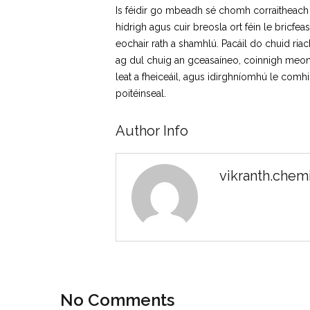
Is féidir go mbeadh sé chomh corraitheach c
hídrigh agus cuir breosla ort féin le bricf
eochair rath a shamhlú. Pacáil do chuid riac
ag dul chuig an gceasaíneo, coinnigh meon m
leat a fheiceáil, agus idirghníomhú le comhi
poitéinseal.
Author Info
vikranth.che
No Comments