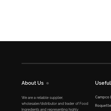
About Us
Useful
Campco 
We are a reliable supplier,
wholesaler/distributor and trader of Food
Roquette 
Ingredients and representing highly