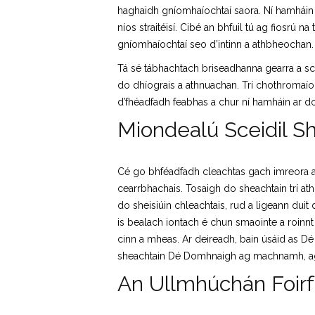
haghaidh gníomhaíochtaí saora. Ní hamháin 
níos straitéisí. Cibé an bhfuil tú ag fiosrú na
gníomhaíochtaí seo d’intinn a athbheochan.
Tá sé tábhachtach briseadhanna gearra a sce
do dhíograis a athnuachan. Trí chothromaíoc
d’fhéadfadh feabhas a chur ní hamháin ar do
Miondealú Sceidil Sh
Cé go bhféadfadh cleachtas gach imreora a bh
cearrbhachais. Tosaigh do sheachtain trí ath
do sheisiúin chleachtais, rud a ligeann duit
is bealach iontach é chun smaointe a roinn
cinn a mheas. Ar deireadh, bain úsáid as Dé
sheachtain Dé Domhnaigh ag machnamh, ag s
An Ullmhúchán Foirf