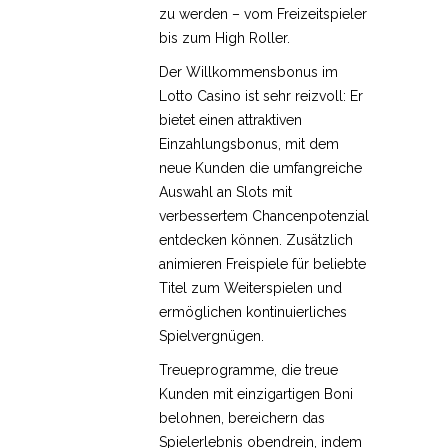
zu werden – vom Freizeitspieler
bis zum High Roller.
Der Willkommensbonus im
Lotto Casino ist sehr reizvoll: Er
bietet einen attraktiven
Einzahlungsbonus, mit dem
neue Kunden die umfangreiche
Auswahl an Slots mit
verbessertem Chancenpotenzial
entdecken können. Zusätzlich
animieren Freispiele für beliebte
Titel zum Weiterspielen und
ermöglichen kontinuierliches
Spielvergnügen.
Treueprogramme, die treue
Kunden mit einzigartigen Boni
belohnen, bereichern das
Spielerlebnis obendrein, indem