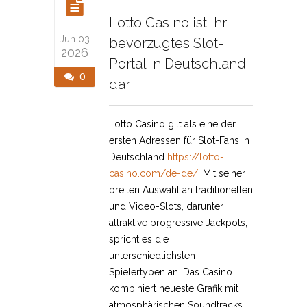
Lotto Casino ist Ihr
Jun 03
bevorzugtes Slot-
2026
Portal in Deutschland
0
dar.
Lotto Casino gilt als eine der
ersten Adressen für Slot-Fans in
Deutschland
https://lotto-
casino.com/de-de/
. Mit seiner
breiten Auswahl an traditionellen
und Video-Slots, darunter
attraktive progressive Jackpots,
spricht es die
unterschiedlichsten
Spielertypen an. Das Casino
kombiniert neueste Grafik mit
atmosphärischen Soundtracks