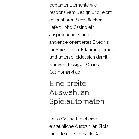
geplanter Elemente wie
responsivem Design und leicht
erkennbaren Schaltflächen
liefert Lotto Casino ein
ansprechendes und
anwenderorientiertes Erlebnis
für Spieler aller Erfahrungsgrade
und unterscheidet sich damit
klar vom hiesigen Online-
Casinomarkt ab.
Eine breite
Auswahl an
Spielautomaten
Lotto Casino bietet eine
erstaunliche Auswahl an Slots
für jeden Geschmack. Das