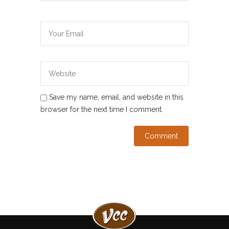
Save my name, email, and website in this
browser for the next time I comment.