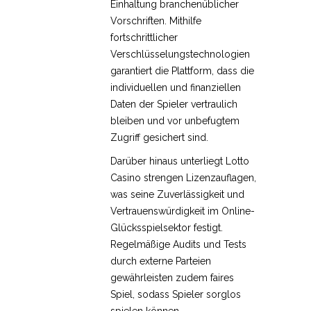
Einhaltung branchenüblicher
Vorschriften. Mithilfe
fortschrittlicher
Verschlüsselungstechnologien
garantiert die Plattform, dass die
individuellen und finanziellen
Daten der Spieler vertraulich
bleiben und vor unbefugtem
Zugriff gesichert sind.
Darüber hinaus unterliegt Lotto
Casino strengen Lizenzauflagen,
was seine Zuverlässigkeit und
Vertrauenswürdigkeit im Online-
Glücksspielsektor festigt.
Regelmäßige Audits und Tests
durch externe Parteien
gewährleisten zudem faires
Spiel, sodass Spieler sorglos
spielen können.