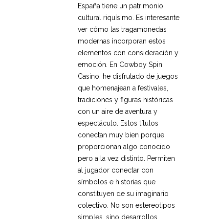
España tiene un patrimonio
cultural riquísimo. Es interesante
ver cómo las tragamonedas
modernas incorporan estos
elementos con consideración y
emoción. En Cowboy Spin
Casino, he disfrutado de juegos
que homenajean a festivales,
tradiciones y figuras históricas
con un aire de aventura y
espectáculo. Estos títulos
conectan muy bien porque
proporcionan algo conocido
pero a la vez distinto. Permiten
al jugador conectar con
símbolos e historias que
constituyen de su imaginario
colectivo. No son estereotipos
simples, sino desarrollos