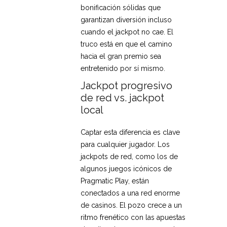
bonificación sólidas que
garantizan diversión incluso
cuando el jackpot no cae. El
truco está en que el camino
hacia el gran premio sea
entretenido por sí mismo.
Jackpot progresivo
de red vs. jackpot
local
Captar esta diferencia es clave
para cualquier jugador. Los
jackpots de red, como los de
algunos juegos icónicos de
Pragmatic Play, están
conectados a una red enorme
de casinos. El pozo crece a un
ritmo frenético con las apuestas