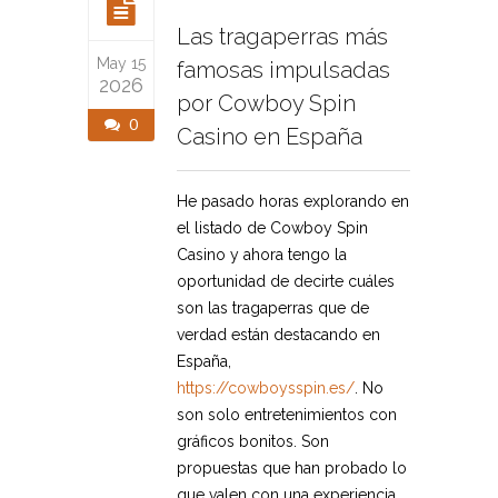
Las tragaperras más
May 15
famosas impulsadas
2026
por Cowboy Spin
0
Casino en España
He pasado horas explorando en
el listado de Cowboy Spin
Casino y ahora tengo la
oportunidad de decirte cuáles
son las tragaperras que de
verdad están destacando en
España,
https://cowboysspin.es/
. No
son solo entretenimientos con
gráficos bonitos. Son
propuestas que han probado lo
que valen con una experiencia