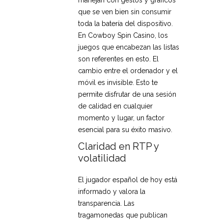
que se ven bien sin consumir
toda la batería del dispositivo.
En Cowboy Spin Casino, los
juegos que encabezan las listas
son referentes en esto. El
cambio entre el ordenador y el
móvil es invisible. Esto te
permite disfrutar de una sesión
de calidad en cualquier
momento y lugar, un factor
esencial para su éxito masivo.
Claridad en RTP y
volatilidad
El jugador español de hoy está
informado y valora la
transparencia. Las
tragamonedas que publican