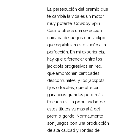
La persecución del premio que
te cambia la vida es un motor
muy potente. Cowboy Spin
Casino ofrece una selección
cuidada de juegos con jackpot
que capitalizan este sueño a la
perfección. En mi experiencia,
hay que diferenciar entre los
jackpots progresivos en red,
que amontonan cantidades
descomunales, y los jackpots
fijos o locales, que ofrecen
ganancias grandes pero más
frecuentes. La popularidad de
estos títulos va más allá del
premio gordo. Normalmente
son juegos con una producción
de alta calidad y rondas de