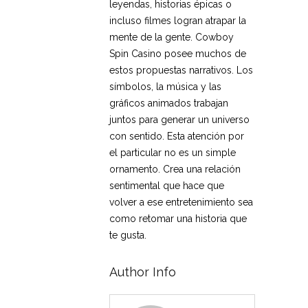
leyendas, historias épicas o
incluso filmes logran atrapar la
mente de la gente. Cowboy
Spin Casino posee muchos de
estos propuestas narrativos. Los
símbolos, la música y las
gráficos animados trabajan
juntos para generar un universo
con sentido. Esta atención por
el particular no es un simple
ornamento. Crea una relación
sentimental que hace que
volver a ese entretenimiento sea
como retomar una historia que
te gusta.
Author Info