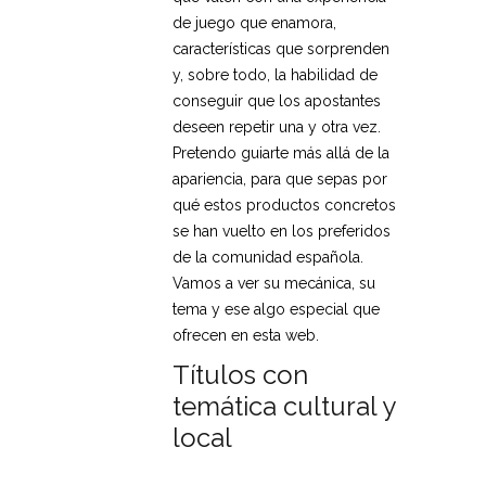
de juego que enamora,
características que sorprenden
y, sobre todo, la habilidad de
conseguir que los apostantes
deseen repetir una y otra vez.
Pretendo guiarte más allá de la
apariencia, para que sepas por
qué estos productos concretos
se han vuelto en los preferidos
de la comunidad española.
Vamos a ver su mecánica, su
tema y ese algo especial que
ofrecen en esta web.
Títulos con
temática cultural y
local