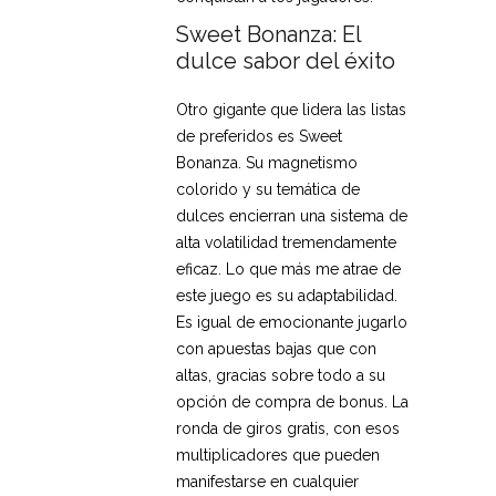
Sweet Bonanza: El
dulce sabor del éxito
Otro gigante que lidera las listas
de preferidos es Sweet
Bonanza. Su magnetismo
colorido y su temática de
dulces encierran una sistema de
alta volatilidad tremendamente
eficaz. Lo que más me atrae de
este juego es su adaptabilidad.
Es igual de emocionante jugarlo
con apuestas bajas que con
altas, gracias sobre todo a su
opción de compra de bonus. La
ronda de giros gratis, con esos
multiplicadores que pueden
manifestarse en cualquier