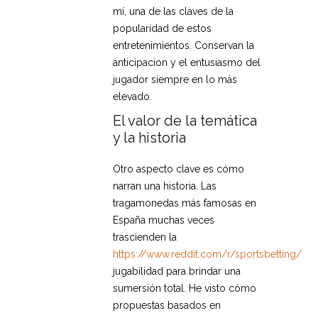
mí, una de las claves de la
popularidad de estos
entretenimientos. Conservan la
anticipacion y el entusiasmo del
jugador siempre en lo más
elevado.
El valor de la temática
y la historia
Otro aspecto clave es cómo
narran una historia. Las
tragamonedas más famosas en
España muchas veces
trascienden la
https://www.reddit.com/r/sportsbetting/
jugabilidad para brindar una
sumersión total. He visto cómo
propuestas basados en