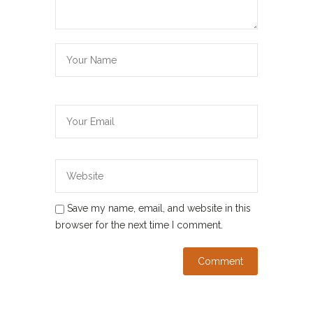
Save my name, email, and website in this
browser for the next time I comment.