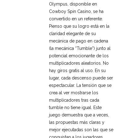
Olympus, disponible en
Cowboy Spin Casino, se ha
convertido en un referente.
Pienso que su logro está en la
claridad elegante de su
mecánica de pago en cadena
(la mecánica “Tumble”) junto al
potencial emocionante de los
multiplicadores aleatorios. No
hay giros gratis al uso. En su
lugar, cada descenso puede ser
espectacular. La tensión que se
crea al ver mostrarse los
multiplicadores tras cada
tumble no tiene igual. Este
juego demuestra que a veces,
las propuestas más claras y
mejor ejecutadas son las que se
conquistan a los jugadores.