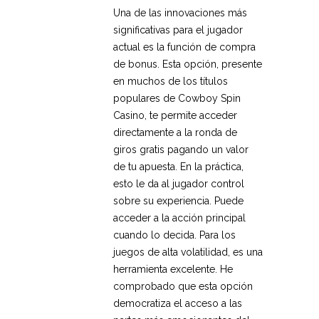
Una de las innovaciones más
significativas para el jugador
actual es la función de compra
de bonus. Esta opción, presente
en muchos de los títulos
populares de Cowboy Spin
Casino, te permite acceder
directamente a la ronda de
giros gratis pagando un valor
de tu apuesta. En la práctica,
esto le da al jugador control
sobre su experiencia. Puede
acceder a la acción principal
cuando lo decida. Para los
juegos de alta volatilidad, es una
herramienta excelente. He
comprobado que esta opción
democratiza el acceso a las