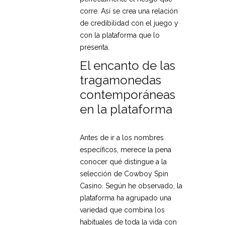
corre. Así se crea una relación
de credibilidad con el juego y
con la plataforma que lo
presenta.
El encanto de las
tragamonedas
contemporáneas
en la plataforma
Antes de ir a los nombres
específicos, merece la pena
conocer qué distingue a la
selección de Cowboy Spin
Casino. Según he observado, la
plataforma ha agrupado una
variedad que combina los
habituales de toda la vida con