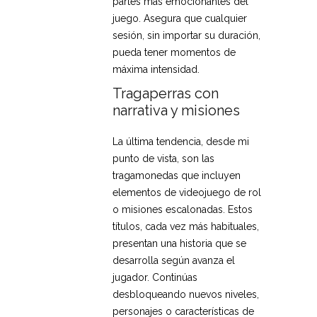
partes más emocionantes del
juego. Asegura que cualquier
sesión, sin importar su duración,
pueda tener momentos de
máxima intensidad.
Tragaperras con
narrativa y misiones
La última tendencia, desde mi
punto de vista, son las
tragamonedas que incluyen
elementos de videojuego de rol
o misiones escalonadas. Estos
títulos, cada vez más habituales,
presentan una historia que se
desarrolla según avanza el
jugador. Continúas
desbloqueando nuevos niveles,
personajes o características de