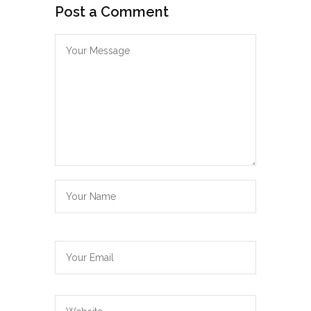
Post a Comment