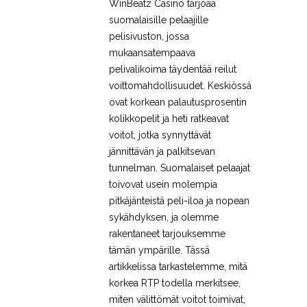
WinBeatz Casino tarjoaa
suomalaisille pelaajille
pelisivuston, jossa
mukaansatempaava
pelivalikoima täydentää reilut
voittomahdollisuudet. Keskiössä
ovat korkean palautusprosentin
kolikkopelit ja heti ratkeavat
voitot, jotka synnyttävät
jännittävän ja palkitsevan
tunnelman. Suomalaiset pelaajat
toivovat usein molempia
pitkäjänteistä peli-iloa ja nopean
sykähdyksen, ja olemme
rakentaneet tarjouksemme
tämän ympärille. Tässä
artikkelissa tarkastelemme, mitä
korkea RTP todella merkitsee,
miten välittömät voitot toimivat,