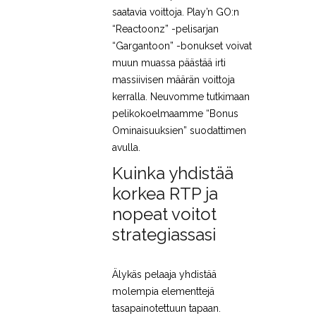
saatavia voittoja. Play’n GO:n
“Reactoonz” -pelisarjan
“Gargantoon” -bonukset voivat
muun muassa päästää irti
massiivisen määrän voittoja
kerralla. Neuvomme tutkimaan
pelikokoelmaamme “Bonus
Ominaisuuksien” suodattimen
avulla.
Kuinka yhdistää
korkea RTP ja
nopeat voitot
strategiassasi
Älykäs pelaaja yhdistää
molempia elementtejä
tasapainotettuun tapaan.