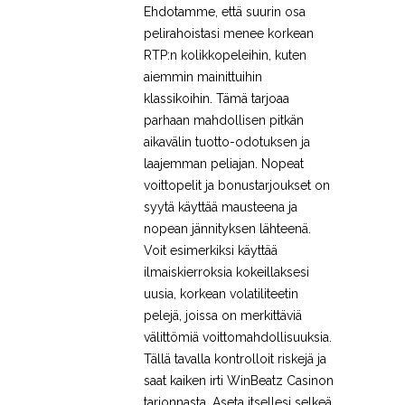
Ehdotamme, että suurin osa
pelirahoistasi menee korkean
RTP:n kolikkopeleihin, kuten
aiemmin mainittuihin
klassikoihin. Tämä tarjoaa
parhaan mahdollisen pitkän
aikavälin tuotto-odotuksen ja
laajemman peliajan. Nopeat
voittopelit ja bonustarjoukset on
syytä käyttää mausteena ja
nopean jännityksen lähteenä.
Voit esimerkiksi käyttää
ilmaiskierroksia kokeillaksesi
uusia, korkean volatiliteetin
pelejä, joissa on merkittäviä
välittömiä voittomahdollisuuksia.
Tällä tavalla kontrolloit riskejä ja
saat kaiken irti WinBeatz Casinon
tarjonnasta. Aseta itsellesi selkeä