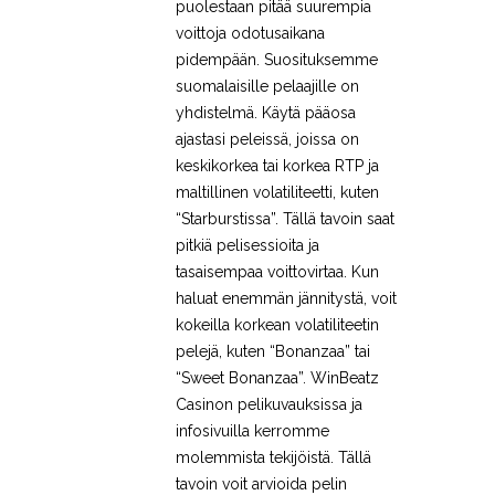
puolestaan pitää suurempia
voittoja odotusaikana
pidempään. Suosituksemme
suomalaisille pelaajille on
yhdistelmä. Käytä pääosa
ajastasi peleissä, joissa on
keskikorkea tai korkea RTP ja
maltillinen volatiliteetti, kuten
“Starburstissa”. Tällä tavoin saat
pitkiä pelisessioita ja
tasaisempaa voittovirtaa. Kun
haluat enemmän jännitystä, voit
kokeilla korkean volatiliteetin
pelejä, kuten “Bonanzaa” tai
“Sweet Bonanzaa”. WinBeatz
Casinon pelikuvauksissa ja
infosivuilla kerromme
molemmista tekijöistä. Tällä
tavoin voit arvioida pelin