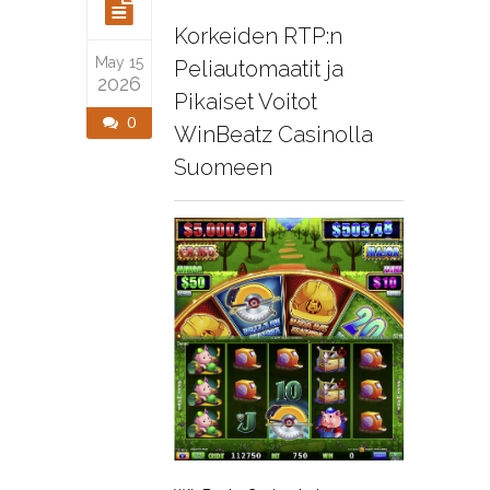
Korkeiden RTP:n
May 15
Peliautomaatit ja
2026
Pikaiset Voitot
0
WinBeatz Casinolla
Suomeen