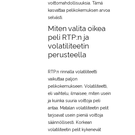
voittomahdollisuuksia. Tämä
kasvattaa pelikokemuksen arvoa
selvästi.
Miten valita oikea
peli RTP:n ja
volatiliteetin
perusteella
RTP:n rinnalla volatiliteetti
vaikuttaa paljon
pelikokemukseen. Volatiliteetti,
eli vaihtelu, ilmaisee, miten usein
ja kuinka suuria voittoja peli
antaa. Matalan volatiliteetin pelit
tarjoavat usein pieniä voittoja
säännöllisesti. Korkean
volatiliteetin pelit kykenevät