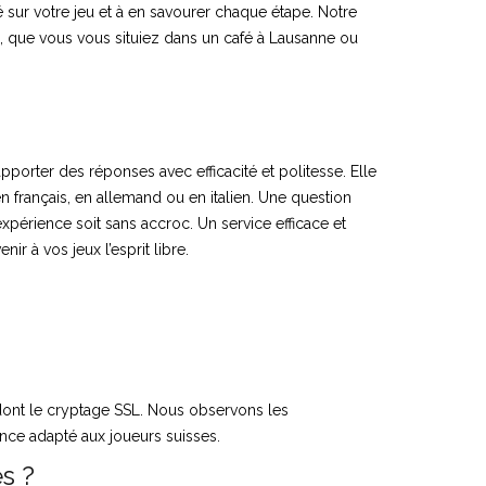
é sur votre jeu et à en savourer chaque étape. Notre
, que vous vous situiez dans un café à Lausanne ou
pporter des réponses avec efficacité et politesse. Elle
n français, en allemand ou en italien. Une question
expérience soit sans accroc. Un service efficace et
ir à vos jeux l’esprit libre.
 dont le cryptage SSL. Nous observons les
nce adapté aux joueurs suisses.
s ?