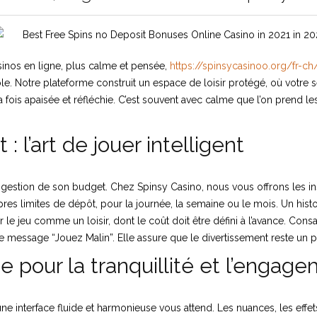
sinos en ligne, plus calme et pensée,
https://spinsycasinoo.org/fr-ch
ôle. Notre plateforme construit un espace de loisir protégé, où votre 
la fois apaisée et réfléchie. C’est souvent avec calme que l’on prend le
: l’art de jouer intelligent
 gestion de son budget. Chez Spinsy Casino, nous vous offrons les i
es limites de dépôt, pour la journée, la semaine ou le mois. Un histo
oir le jeu comme un loisir, dont le coût doit être défini à l’avance. Co
tre message “Jouez Malin”. Elle assure que le divertissement reste un pl
 pour la tranquillité et l’engag
e interface fluide et harmonieuse vous attend. Les nuances, les effet