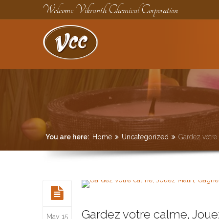
Welcome Vikranth Chemical Corporation
You are here:
Home
Uncategorized
Gardez votre
Gardez votre calme, Joue
May 15