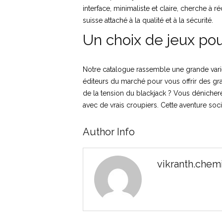
interface, minimaliste et claire, cherche à r
suisse attaché à la qualité et à la sécurité.
Un choix de jeux pou
Notre catalogue rassemble une grande varié
éditeurs du marché pour vous offrir des gra
de la tension du blackjack ? Vous dénichere
avec de vrais croupiers. Cette aventure soci
Author Info
vikranth.che