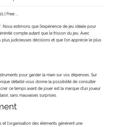
/
. Nous estimons que l’expérience de jeu idéale pour
sérénité compte autant que le frisson du jeu. Avec
s plus judicieuses décisions et que l’on apprécie le plus
nstruments pour garder la main sur vos dépenses. Sur
rique détaillé vous donne la possibilité de consulter
nsacrer ce temps avant de jouer est la marque d’un joueur
aisir, sans mauvaises surprises.
ement
s et l’organisation des éléments génèrent une