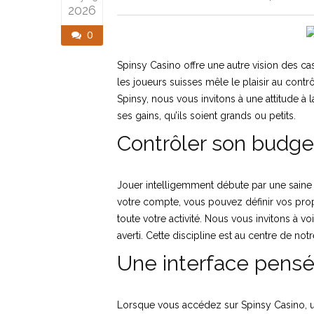
2026
0
Spinsy Casino offre une autre vision des ca
les joueurs suisses mêle le plaisir au contr
Spinsy, nous vous invitons à une attitude à 
ses gains, qu’ils soient grands ou petits.
Contrôler son budget 
Jouer intelligemment débute par une saine
votre compte, vous pouvez définir vos propr
toute votre activité. Nous vous invitons à v
averti. Cette discipline est au centre de no
Une interface pensée
Lorsque vous accédez sur Spinsy Casino, un