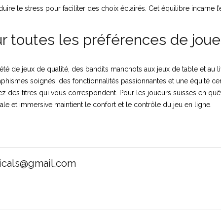
éduire le stress pour faciliter des choix éclairés. Cet équilibre incarne
r toutes les préférences de joue
té de jeux de qualité, des bandits manchots aux jeux de table et au 
phismes soignés, des fonctionnalités passionnantes et une équité cer
z des titres qui vous correspondent. Pour les joueurs suisses en quêt
ale et immersive maintient le confort et le contrôle du jeu en ligne.
micals@gmail.com