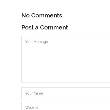
No Comments
Post a Comment