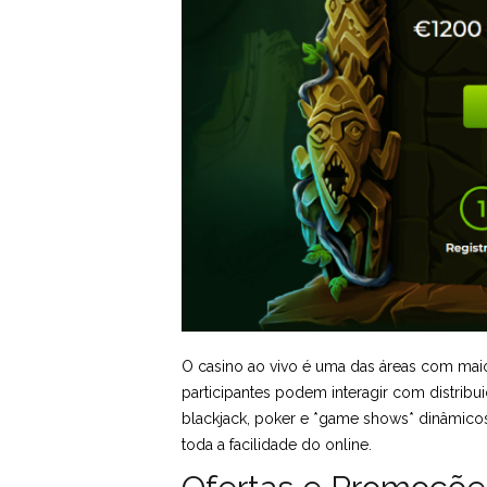
O casino ao vivo é uma das áreas com maio
participantes podem interagir com distrib
blackjack, poker e *game shows* dinâmicos.
toda a facilidade do online.