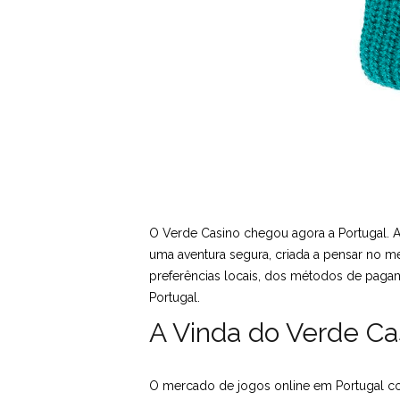
O Verde Casino chegou agora a Portugal. A
uma aventura segura, criada a pensar no m
preferências locais, dos métodos de paga
Portugal.
A Vinda do Verde Ca
O mercado de jogos online em Portugal co