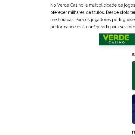
No Verde Casino, a multiplicidade de jogo
oferecer milhares de títulos. Desde slots 
melhoradas. Para os jogadores portugueses
performance está configurada para sessões