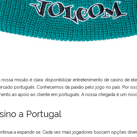
 nossa missão é clara: disponibilizar entretenimento de casino de e
ercado português. Conhecemos da paixão pelo jogo no país. Por iss
mento ao apoio ao cliente em português. A nossa chegada é um nov
sino a Portugal
ntinua a expandir-se. Cada vez mais jogadores buscam opções divert