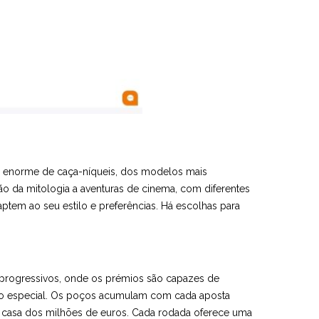
ão enorme de caça-níqueis, dos modelos mais
o da mitologia a aventuras de cinema, com diferentes
aptem ao seu estilo e preferências. Há escolhas para
 progressivos, onde os prémios são capazes de
ção especial. Os poços acumulam com cada aposta
a casa dos milhões de euros. Cada rodada oferece uma