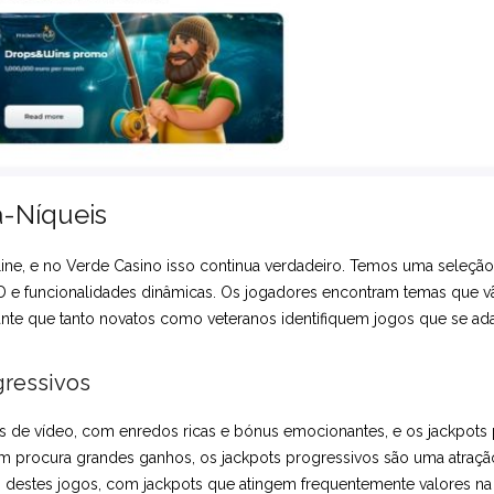
a-Níqueis
line, e no Verde Casino isso continua verdadeiro. Temos uma seleç
D e funcionalidades dinâmicas. Os jogadores encontram temas que vã
garante que tanto novatos como veteranos identifiquem jogos que se ad
gressivos
s de vídeo, com enredos ricas e bónus emocionantes, e os jackpots
uem procura grandes ganhos, os jackpots progressivos são uma atra
os destes jogos, com jackpots que atingem frequentemente valores n