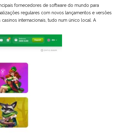
incipais fornecedores de software do mundo para
 atualizações regulares com novos lançamentos e versões
asinos internacionais, tudo num único local. A