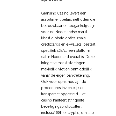
Gransino Casino levert een
assortiment betaalmethoden die
betrouwbaar en toegankelijk zijn
voor de Nederlandse markt.
Naast globale opties zoals
creditcards en e-wallets, bestaat
specifiek iDEAL, een platform
dat in Nederland overal is. Deze
integratie maakt stortingen
makkelijk, vlot en onmiddellijk
vanaf de eigen bankrekening.
Ook voor opnames zijn de
procedures inzichtelijk en
transparant opgesteld. Het
casino hanteert stringente
beveiligingsprotocollen,
inclusief SSL-encryptie, om alle