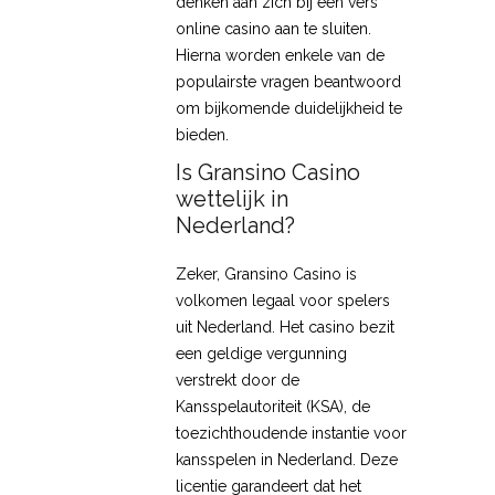
denken aan zich bij een vers
online casino aan te sluiten.
Hierna worden enkele van de
populairste vragen beantwoord
om bijkomende duidelijkheid te
bieden.
Is Gransino Casino
wettelijk in
Nederland?
Zeker, Gransino Casino is
volkomen legaal voor spelers
uit Nederland. Het casino bezit
een geldige vergunning
verstrekt door de
Kansspelautoriteit (KSA), de
toezichthoudende instantie voor
kansspelen in Nederland. Deze
licentie garandeert dat het