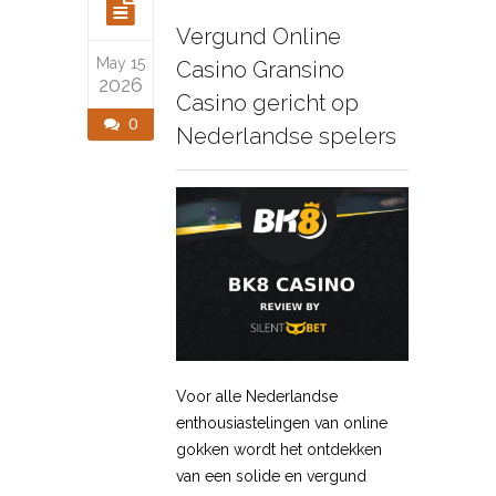
Vergund Online
May 15
Casino Gransino
2026
Casino gericht op
0
Nederlandse spelers
Voor alle Nederlandse
enthousiastelingen van online
gokken wordt het ontdekken
van een solide en vergund