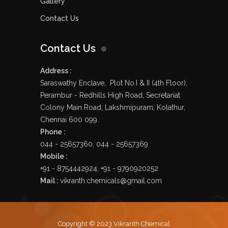
Gallery
Contact Us
Contact Us
Address :
Saraswathy Enclave, Plot No.I & II (4th Floor),
Perambur - Redhills High Road, Secretariat
Colony Main Road, Lakshmipuram, Kolathur,
Chennai 600 099.
Phone :
044 - 25657360, 044 - 25657369
Mobile :
+91 - 8754442924, +91 - 9790920252
Mail :
vikranth.chemicals@gmail.com
Copyright © 2023 Vikranth Chemical