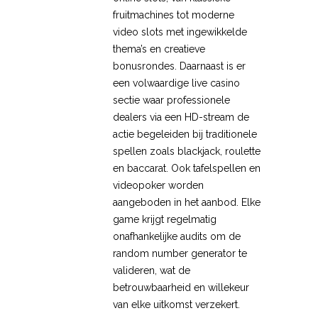
fruitmachines tot moderne
video slots met ingewikkelde
thema’s en creatieve
bonusrondes. Daarnaast is er
een volwaardige live casino
sectie waar professionele
dealers via een HD-stream de
actie begeleiden bij traditionele
spellen zoals blackjack, roulette
en baccarat. Ook tafelspellen en
videopoker worden
aangeboden in het aanbod. Elke
game krijgt regelmatig
onafhankelijke audits om de
random number generator te
valideren, wat de
betrouwbaarheid en willekeur
van elke uitkomst verzekert.