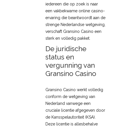
iedereen die op zoek is naar
een vakbekwame online casino-
ervaring die beantwoordt aan de
strenge Nederlandse wetgeving,
verschaft Gransino Casino een
sterk en volledig pakket.
De juridische
status en
vergunning van
Gransino Casino
Gransino Casino werkt volledig
conform de wetgeving van
Nederland vanwege een
cruciale licentie afgegeven door
de Kansspelautoriteit (KSA).
Deze licentie is allesbehalve