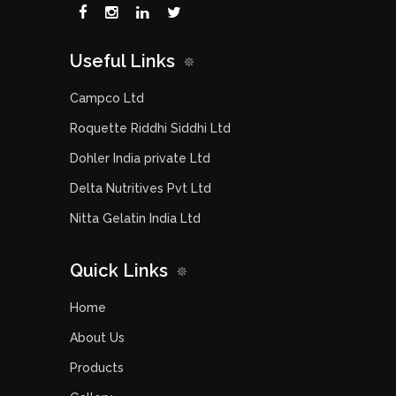
Useful Links
Campco Ltd
Roquette Riddhi Siddhi Ltd
Dohler India private Ltd
Delta Nutritives Pvt Ltd
Nitta Gelatin India Ltd
Quick Links
Home
About Us
Products