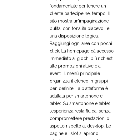
fondamentale per tenere un
cliente partecipe nel tempo. Il
sito mostra un’impaginazione
pulita, con tonalità piacevoli e
una disposizione logica.
Raggiungi ogni area con pochi
click. La homepage dà accesso
immediato ai giochi più richiesti,
alle promozioni attive e ai
eventi. Il menù principale
organizza il elenco in gruppi
ben definite. La piattaforma è
adattata per smartphone e
tablet. Su smartphone e tablet
l’esperienza resta fluida, senza
compromettere prestazioni o
aspetto rispetto al desktop. Le
pagine e i slot si aprono