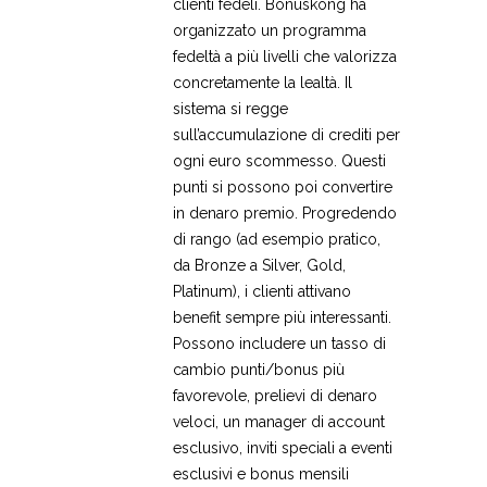
clienti fedeli. Bonuskong ha
organizzato un programma
fedeltà a più livelli che valorizza
concretamente la lealtà. Il
sistema si regge
sull’accumulazione di crediti per
ogni euro scommesso. Questi
punti si possono poi convertire
in denaro premio. Progredendo
di rango (ad esempio pratico,
da Bronze a Silver, Gold,
Platinum), i clienti attivano
benefit sempre più interessanti.
Possono includere un tasso di
cambio punti/bonus più
favorevole, prelievi di denaro
veloci, un manager di account
esclusivo, inviti speciali a eventi
esclusivi e bonus mensili