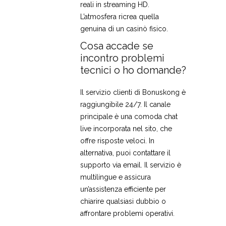
reali in streaming HD.
L’atmosfera ricrea quella
genuina di un casinò fisico.
Cosa accade se
incontro problemi
tecnici o ho domande?
Il servizio clienti di Bonuskong è
raggiungibile 24/7. Il canale
principale è una comoda chat
live incorporata nel sito, che
offre risposte veloci. In
alternativa, puoi contattare il
supporto via email. Il servizio è
multilingue e assicura
un’assistenza efficiente per
chiarire qualsiasi dubbio o
affrontare problemi operativi.