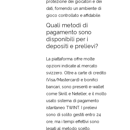
protezione dei giocatori e dei
dati, fornendo un ambiente di
gioco controllato e affidabile.
Quali metodi di
pagamento sono
disponibili per i
depositi e prelievi?
La piattaforma offre molte
opzioni indicate al mercato
svizzero. Oltre a carte di credito
(Visa/Mastercard) e bonifici
bancari, sono presenti e-wallet
come Skrill e Neteller, e il molto
usato sistema di pagamento
istantaneo TWINT. I prelievi
sono di solito gestiti entro 24
ore, ma i tempi effettivi sono
legati al metodo scelto.