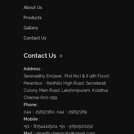
About Us
Products
Gallery
Contact Us
Contact Us
Address :
Saraswathy Enclave, Plot No.I & II (4th Floor),
Perambur - Redhills High Road, Secretariat
Colony Main Road, Lakshmipuram, Kolathur,
Chennai 600 099.
Phone :
044 - 25657360, 044 - 25657369
Mobile :
+91 - 8754442924, +91 - 9790920252
Mail :
vikranth.chemicals@gmail.com