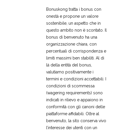
Bonuskong tratta i bonus con
onestà e propone un valore
sostenibile, un aspetto che in
questo ambito non è scontato. Il
bonus di benvenuto ha una
organizzazione chiara, con
percentuali di corrispondenza e
limiti massimi ben stabiliti. Al di
là della entità del bonus,
valutiamo positivamente i
termini e condizioni accettabili. I
condizioni di scommessa
(wagering requirements) sono
indicati in rilievo e appaiono in
conformità con gli canoni delle
piattaforme affidabili. Oltre al
benvenuto, la sito conserva vivo
l’interesse dei utenti con un