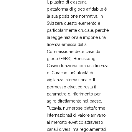
Il pilastro di ciascuna
piattaforma di gioco affidabile è
la sua posizione normativa. In
Svizzera questo elemento è
particolarmente cruciale, perché
la legge nazionale impone una
licenza emessa dalla
Commissione delle case da
gioco (ESBK). Bonuskong
Casino funziona con una licenza
di Curacao, un’autorità di
vigilanza internazionale. Il
permesso elvetico resta il
parametro di riferimento per
agire direttamente nel paese.
Tuttavia, numerose piattaforme
internazionali di valore arrivano
al mercato elvetico attraverso
canali diversi ma regolamentati,