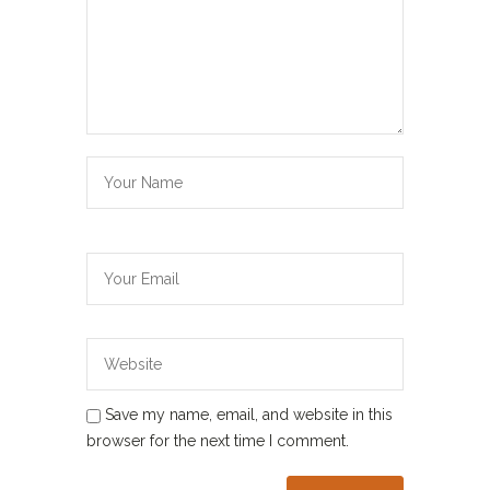
Save my name, email, and website in this
browser for the next time I comment.