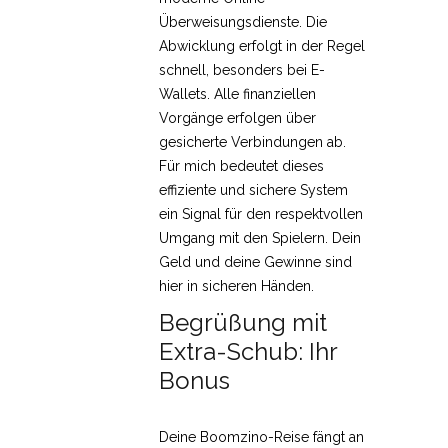
Überweisungsdienste. Die
Abwicklung erfolgt in der Regel
schnell, besonders bei E-
Wallets. Alle finanziellen
Vorgänge erfolgen über
gesicherte Verbindungen ab.
Für mich bedeutet dieses
effiziente und sichere System
ein Signal für den respektvollen
Umgang mit den Spielern. Dein
Geld und deine Gewinne sind
hier in sicheren Händen.
Begrüßung mit
Extra-Schub: Ihr
Bonus
Deine Boomzino-Reise fängt an