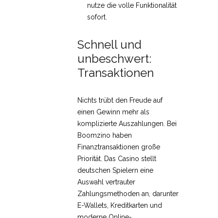
nutze die volle Funktionalität
sofort.
Schnell und
unbeschwert:
Transaktionen
Nichts trübt den Freude auf
einen Gewinn mehr als
komplizierte Auszahlungen. Bei
Boomzino haben
Finanztransaktionen große
Priorität. Das Casino stellt
deutschen Spielern eine
Auswahl vertrauter
Zahlungsmethoden an, darunter
E-Wallets, Kreditkarten und
moderne Online-