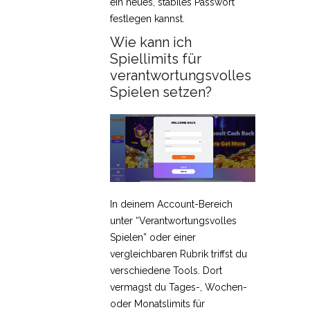
ein neues, stabiles Passwort
festlegen kannst.
Wie kann ich
Spiellimits für
verantwortungsvolles
Spielen setzen?
In deinem Account-Bereich
unter “Verantwortungsvolles
Spielen” oder einer
vergleichbaren Rubrik triffst du
verschiedene Tools. Dort
vermagst du Tages-, Wochen-
oder Monatslimits für