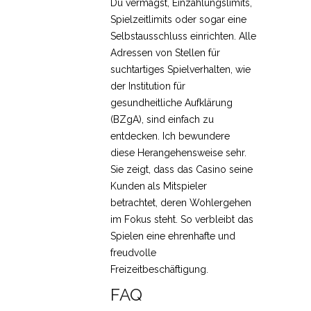
Du vermagst, Einzahlungslimits,
Spielzeitlimits oder sogar eine
Selbstausschluss einrichten. Alle
Adressen von Stellen für
suchtartiges Spielverhalten, wie
der Institution für
gesundheitliche Aufklärung
(BZgA), sind einfach zu
entdecken. Ich bewundere
diese Herangehensweise sehr.
Sie zeigt, dass das Casino seine
Kunden als Mitspieler
betrachtet, deren Wohlergehen
im Fokus steht. So verbleibt das
Spielen eine ehrenhafte und
freudvolle
Freizeitbeschäftigung.
FAQ