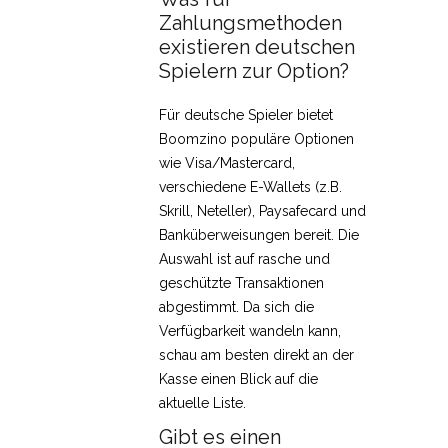
Zahlungsmethoden
existieren deutschen
Spielern zur Option?
Für deutsche Spieler bietet
Boomzino populäre Optionen
wie Visa/Mastercard,
verschiedene E-Wallets (z.B.
Skrill, Neteller), Paysafecard und
Banküberweisungen bereit. Die
Auswahl ist auf rasche und
geschützte Transaktionen
abgestimmt. Da sich die
Verfügbarkeit wandeln kann,
schau am besten direkt an der
Kasse einen Blick auf die
aktuelle Liste.
Gibt es einen