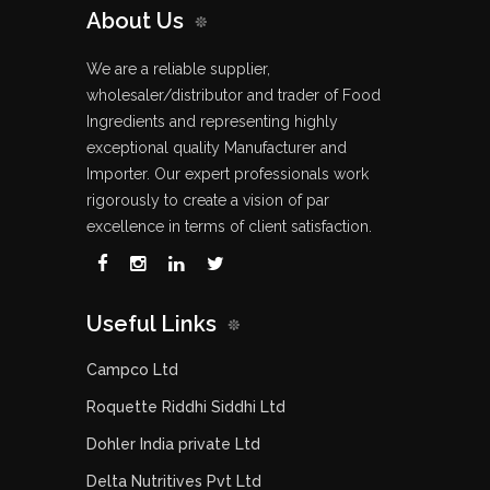
About Us
We are a reliable supplier,
wholesaler/distributor and trader of Food
Ingredients and representing highly
exceptional quality Manufacturer and
Importer. Our expert professionals work
rigorously to create a vision of par
excellence in terms of client satisfaction.
Useful Links
Campco Ltd
Roquette Riddhi Siddhi Ltd
Dohler India private Ltd
Delta Nutritives Pvt Ltd