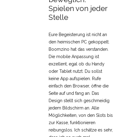
Spielen von jeder
Stelle
Eure Begeisterung ist nicht an
den heimischen PC gekoppelt.
Boomzino hat das verstanden.
Die mobile Anpassung ist
exzellent, egal ob du Handy
oder Tablet nutzt. Du sollst
keine App aufspielen. Rufe
einfach den Browser, öffne die
Seite auf und fang an. Das
Design stellt sich geschmeidig
jedem Bildschirm an. Alle
Möglichkeiten, von den Slots bis
zur Kasse, funktionieren
reibungslos. Ich schätze es sehr,