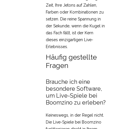
Zeit, Ihre Jetons auf Zahlen,
Farben oder Kombinationen zu
setzen. Die reine Spannung in
der Sekunde, wenn die Kugel in
das Fach fällt, ist der Kern
dieses einzigartigen Live-
Erlebnisses.
Häufig gestellte
Fragen
Brauche ich eine
besondere Software,
um Live-Spiele bei
Boomzino zu erleben?
Keineswegs, in der Regel nicht.
Die Live-Spiele bei Boomzino
funktionieren direkt in Ihrem