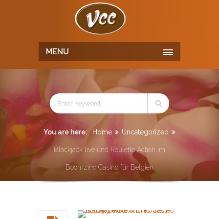
MENU
You are here:
Home
Uncategorized
Blackjack live und Roulette Action im
Boomzino Casino für Belgien