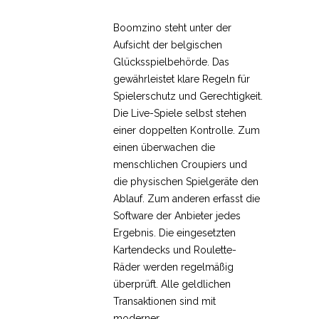
Boomzino steht unter der
Aufsicht der belgischen
Glücksspielbehörde. Das
gewährleistet klare Regeln für
Spielerschutz und Gerechtigkeit.
Die Live-Spiele selbst stehen
einer doppelten Kontrolle. Zum
einen überwachen die
menschlichen Croupiers und
die physischen Spielgeräte den
Ablauf. Zum anderen erfasst die
Software der Anbieter jedes
Ergebnis. Die eingesetzten
Kartendecks und Roulette-
Räder werden regelmäßig
überprüft. Alle geldlichen
Transaktionen sind mit
moderner