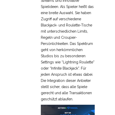
Streams und innovative
Spielideen. Als Spieler heißt das
eine breite Auswahl. Sie haben
Zugriff auf verschiedene
Blackjack- und Roulette-Tische
mit unterschiedlichen Limits,
Regeln und Croupier-
Persönlichkeiten. Das Spektrum
geht von herkömmlichen
Studios bis zu besonderen
Settings wie “Lightning Roulette”
oder “Infinite Blackjack”. Für
jeden Anspruch ist etwas dabei.
Die Integration dieser Anbieter
stellt sicher, dass alle Spiele
gerecht und alle Transaktionen
geschützt ablaufen.